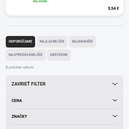
SKLADOM
5,54 €
R
a
ODPORÚČAME
NAJLACNEJŠIE
NAJDRAHŠIE
d
e
NAJPREDÁVANEJŠIE
ABECEDNE
n
i
2
položiek celkom
e
p
ZAVRIEŤ FILTER
r
o
d
CENA
u
k
t
ZNAČKY
o