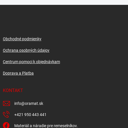
d
Z
a
á
c
p
i
e
ä
p
t
r
i
Obchodné podmienky
v
e
k
Ochrana osobných údajov
y
v
Centrum pomoci k objednávkam
ý
p
Doprava a Platba
i
s
u
KONTAKT
info
@
oramat.sk
+421 950 443 441
Materiál a náradie pre remeselníkov.