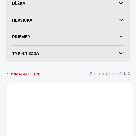
v
DĹŽKA
HLAVIČKA
PRIEMER
TYP HNIEZDA
Zobrazených položiek:
2
VYMAZAŤ FILTRE
V
ý
p
i
s
p
r
o
SKLADOM
SKLADOM