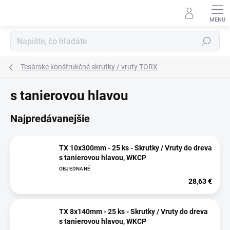
Prejsť
na
obsah
Hľadať
Tesárske konštrukčné skrutky / vruty TORX
s tanierovou hlavou
Najpredávanejšie
TX 10x300mm - 25 ks - Skrutky / Vruty do dreva
s tanierovou hlavou, WKCP
OBJEDNANÉ
28,63 €
TX 8x140mm - 25 ks - Skrutky / Vruty do dreva
s tanierovou hlavou, WKCP