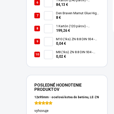
1 Kartón (240 párov) -
Rukavice Verken onyx
84,13 €
RedLatex- veľkosť 9/L
Den Braven Mamut Glue High
Tack 290 ml biely
8 €
1 Kartón (120 párov) -
Rukavice Verken VELCRO -
199,26 €
veľkosť 9/L
M10 (1ks) ZN 8.8 DIN 934 -
Matica 6HR
0,04 €
M8 (1ks) ZN 8.8 DIN 934 -
Matica 6HR
0,02 €
POSLEDNÉ HODNOTENIE
PRODUKTOV
12x95mm - oceľová kotva do betónu, LE-ZN
vyhovuje