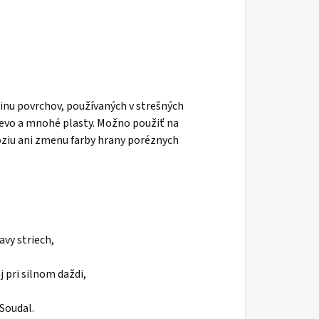
šinu povrchov, používaných v strešných
drevo a mnohé plasty. Možno použiť na
óziu ani zmenu farby
hrany poréznych
avy striech,
 pri silnom daždi,
Soudal.