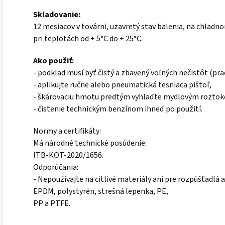
Skladovanie:
12 mesiacov v továrni, uzavretý stav balenia, na chlad
pri teplotách od + 5°C do + 25°C.
Ako použiť:
- podklad musí byť čistý a zbavený voľných nečistôt (prac
- aplikujte ručne alebo pneumatická tesniaca pištoľ,
- škárovaciu hmotu predtým vyhlaďte mydlovým rozto
- čistenie technickým benzínom ihneď po použití.
Normy a certifikáty:
Má národné technické posúdenie:
ITB-KOT-2020/1656.
Odporúčania:
- Nepoužívajte na citlivé materiály ani pre rozpúšťadl
EPDM, polystyrén, strešná lepenka, PE,
PP a PTFE.