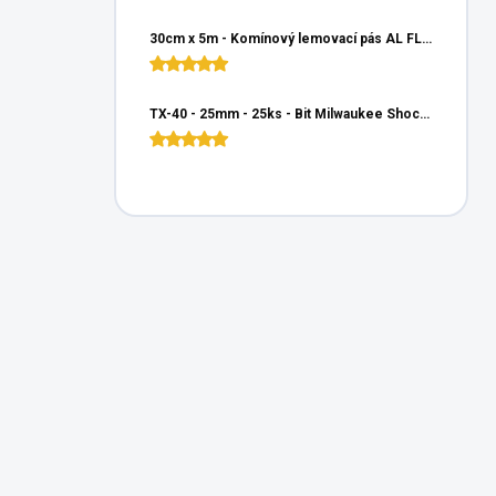
30cm x 5m - Komínový lemovací pás AL FLEX 3D - Hnedá RAL 8017, Hliníkový
TX-40 - 25mm - 25ks - Bit Milwaukee Shockwave TORX