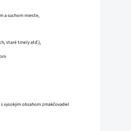
nom a suchom mieste,
h, staré tmely atď.),
kom
á a s vysokým obsahom zmäkčovadiel