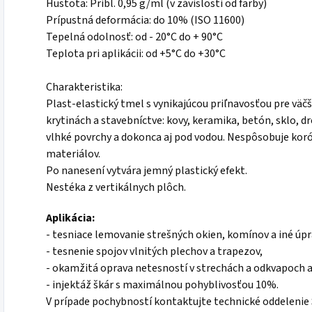
Hustota: Pribl. 0,95 g/ml (v závislosti od farby)
Prípustná deformácia: do 10% (ISO 11600)
Tepelná odolnosť: od - 20°C do + 90°C
Teplota pri aplikácii: od +5°C do +30°C
Charakteristika:
Plast-elastický tmel s vynikajúcou priľnavosťou
pre väč
krytinách a stavebníctve: kovy, keramika, betón, sklo, 
vlhké povrchy a dokonca aj pod vodou. Nespôsobuje kor
materiálov.
Po nanesení vytvára jemný plastický efekt
.
Nestéka z vertikálnych plôch
.
Aplikácia:
- tesniace lemovanie strešných okien, komínov a iné úpr
- tesnenie spojov vlnitých plechov a
trapezov,
- okamžitá oprava netesností v strechách a odkvapoch aj
- injektáž škár s maximálnou pohyblivosťou 10%.
V prípade pochybností kontaktujte technické oddelenie 