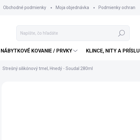
Obchodné podmienky
Moja objednávka
Podmienky ochrany 
Hľadať
 NÁBYTKOVÉ KOVANIE / PRVKY
KLINCE, NITY A PRÍS
Strešný silikónový tmel, Hnedý - Soudal 280ml
12
10 
Jedn
12,3
cena
SK
MÔŽ
DO: