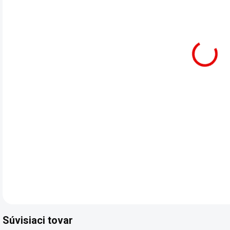
7.8.
Prém
DET
Súvisiaci tovar