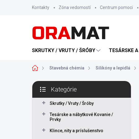
Prejsť
Kontakty
Zóna vedomostí
Centrum pomoci
na
obsah
SKRUTKY / VRUTY / ŠRÓBY
TESÁRSKE A
Domov
Stavebná chémia
Silikóny a lepidlá
B
Kategórie
o
Preskočiť
č
kategórie
n
Skrutky / Vruty / Šróby
ý
Tesárske a nábytkové Kovanie /
p
Prvky
a
n
Klince, nity a príslušenstvo
e