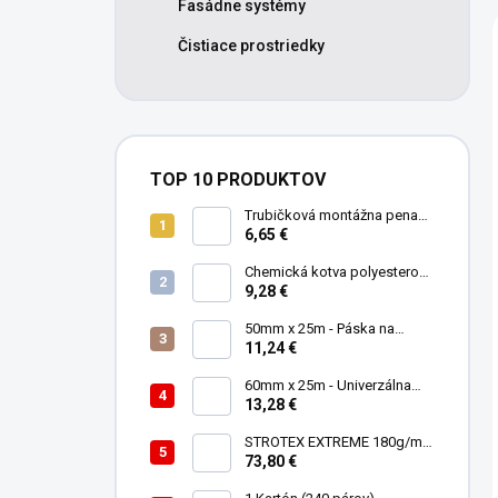
Fasádne systémy
Čistiace prostriedky
TOP 10 PRODUKTOV
Trubičková montážna pena
SMART 750ml
6,65 €
- Nízkorozťažná
polyuretánová
Chemická kotva polyesterová
300ml
9,28 €
50mm x 25m - Páska na
spájanie a opravu membrán -
11,24 €
Jednostranná TOPBAND
60mm x 25m - Univerzálna
páska - Jednostranná
13,28 €
UNISAN
STROTEX EXTREME 180g/m2
- Strešná fólia / membrána
73,80 €
(75m2)