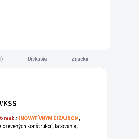
1)
Diskusia
Značka
 WKSS
t-met
s
INOVATÍVNYM DIZAJNOM
,
 drevených konštrukcií, latovania,