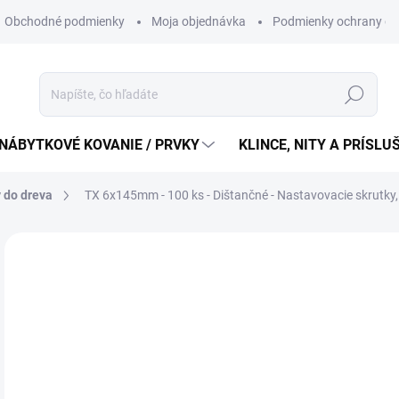
Obchodné podmienky
Moja objednávka
Podmienky ochrany os
Hľadať
NÁBYTKOVÉ KOVANIE / PRVKY
KLINCE, NITY A PRÍSL
 do dreva
TX 6x145mm - 100 ks - Dištančné - Nastavovacie skrutky
21
17,
Jedn
0,21 
cena
SK
MÔŽ
DO: