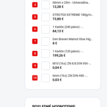
60mm x 25m - Univerzálna
páska - Jednostranná
13,28 €
UNISAN
STROTEX EXTREME 180g/m2
- Strešná fólia / membrána
73,80 €
(75m2)
1 Kartón (240 párov) -
Rukavice Verken onyx
84,13 €
RedLatex- veľkosť 9/L
Den Braven Mamut Glue High
Tack 290 ml biely
8 €
1 Kartón (120 párov) -
Rukavice Verken VELCRO -
199,26 €
veľkosť 9/L
M10 (1ks) ZN 8.8 DIN 934 -
Matica 6HR
0,04 €
6mm (1ks) ZN DIN 440 -
Podložka Veľkoplošná
0,03 €
POSLEDNÉ HODNOTENIE