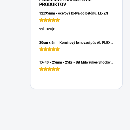
PRODUKTOV
12x95mm - oceľová kotva do betónu, LE-ZN
vyhovuje
30cm x 5m - Komínový lemovací pás AL FLEX 3D - Hnedá RAL 8017, Hliníkový
TX-40 - 25mm - 25ks - Bit Milwaukee Shockwave TORX