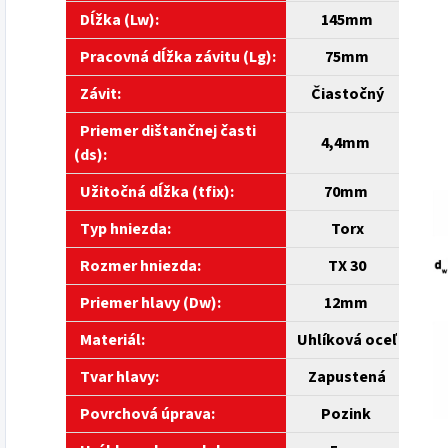
Dĺžka (Lw):
145
mm
Pracovná dĺžka závitu (Lg):
75mm
Závit:
Čiastočný
Priemer dištančnej časti
4,4mm
(ds)
:
Užitočná dĺžka (tfix):
70mm
Typ hniezda:
Torx
Rozmer hniezda:
TX 30
Priemer hlavy (Dw):
12mm
Materiál:
Uhlíková
oceľ
Tvar hlavy:
Zapustená
Povrchová úprava:
Pozink