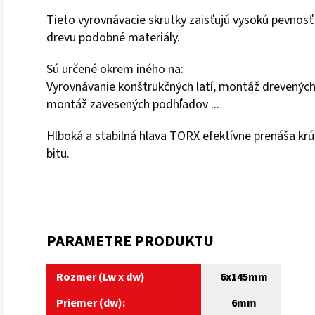
Tieto vyrovnávacie skrutky zaisťujú vysokú pevnosť
drevu podobné materiály.
Sú určené okrem iného na:
Vyrovnávanie konštrukčných latí, montáž drevených
montáž zavesených podhľadov ...
Hlboká a stabilná hlava TORX efektívne prenáša k
bitu.
PARAMETRE PRODUKTU
Rozmer (Lw x dw)
6
x145mm
Priemer (dw):
6mm