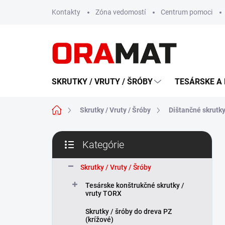
Prejsť
Kontakty
Zóna vedomostí
Centrum pomoci
na
obsah
SKRUTKY / VRUTY / ŠRÓBY
TESÁRSKE A 
Domov
Skrutky / Vruty / Šróby
Dištančné skrutky
B
Kategórie
o
Preskočiť
č
kategórie
n
Skrutky / Vruty / Šróby
ý
Tesárske konštrukčné skrutky /
p
vruty TORX
a
n
Skrutky / šróby do dreva PZ
(krížové)
e