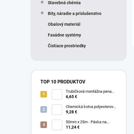
Stavebná chémia
Bity, náradie a príslušenstvo
Obalový materiál
Fasádne systémy
Čistiace prostriedky
TOP 10 PRODUKTOV
Trubičková montážna pena
SMART 750ml - Nízkorozťažná
6,65 €
polyuretánová
Chemická kotva polyesterová
300ml
9,28 €
50mm x 25m - Páska na
spájanie a opravu membrán -
11,24 €
Jednostranná TOPBAND