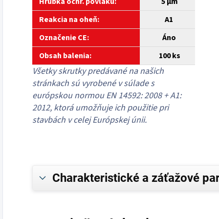
Hrúbka ochr. povlaku:
5
µm
Reakcia na oheň:
A1
Označenie CE:
Áno
Obsah balenia:
1
00 ks
Všetky skrutky predávané na našich
stránkach sú vyrobené v súlade s
európskou normou EN 14592: 2008 + A1:
2012, ktorá umožňuje ich použitie pri
stavbách v celej Európskej únii.
Charakteristické a záťažové pa