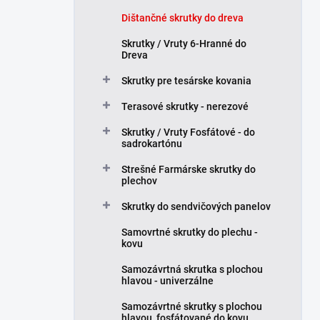
l
Dištančné skrutky do dreva
Skrutky / Vruty 6-Hranné do
Dreva
Skrutky pre tesárske kovania
Terasové skrutky - nerezové
Skrutky / Vruty Fosfátové - do
sadrokartónu
Strešné Farmárske skrutky do
plechov
Skrutky do sendvičových panelov
Samovrtné skrutky do plechu -
kovu
Samozávrtná skrutka s plochou
hlavou - univerzálne
Samozávrtné skrutky s plochou
hlavou, fosfátované do kovu