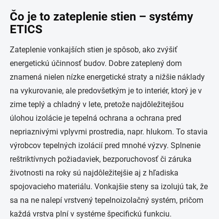
Čo je to zateplenie stien – systémy
ETICS
Zateplenie vonkajších stien je spôsob, ako zvýšiť
energetickú účinnosť budov. Dobre zateplený dom
znamená nielen nízke energetické straty a nižšie náklady
na vykurovanie, ale predovšetkým je to interiér, ktorý je v
zime teplý a chladný v lete, pretože najdôležitejšou
úlohou izolácie je tepelná ochrana a ochrana pred
nepriaznivými vplyvmi prostredia, napr. hlukom. To stavia
výrobcov tepelných izolácií pred mnohé výzvy. Splnenie
reštriktívnych požiadaviek, bezporuchovosť či záruka
životnosti na roky sú najdôležitejšie aj z hľadiska
spojovacieho materiálu. Vonkajšie steny sa izolujú tak, že
sa na ne nalepí vrstvený tepelnoizolačný systém, pričom
každá vrstva plní v systéme špecifickú funkciu.