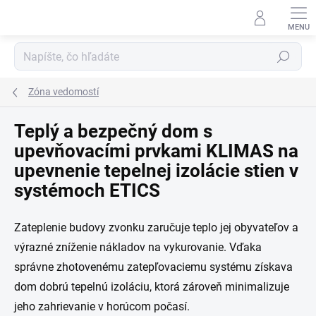
Prejsť
na
obsah
Hľadať
Zóna vedomostí
Teplý a bezpečný dom s
upevňovacími prvkami KLIMAS na
upevnenie tepelnej izolácie stien v
systémoch ETICS
Zateplenie budovy zvonku zaručuje teplo jej obyvateľov a
výrazné zníženie nákladov na vykurovanie. Vďaka
správne zhotovenému zatepľovaciemu systému získava
dom dobrú tepelnú izoláciu, ktorá zároveň minimalizuje
jeho zahrievanie v horúcom počasí.