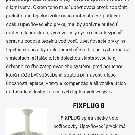
silami vetra. Okrem toho musí upevňovací prvok zabrániť
pretiahnutiu tepelnoizolačného materiálu cez prítlačnú
dosku upevňovacieho prvku, mal by správne pritlačiť
materiál k podkladu, vystužiť celý systém a zabezpečiť
správnu bodovú tepelnú vodivosť. Upevňovacie prvky na
tepelnú izoláciu by mali obmedziť vznik tepelných mostov
v miestach inštalácie, ich dôležitou vlastnosťou je aj
ochrana celého zatepľovacieho systému pred poruchou,
ktorá môže byť spôsobená stratou priľnavosti alebo
únosnosti lepiacej vrstvy a kompenzácia síl vznikajúcich
na fasáde v dôsledku denných teplotných výkyvov.
FIXPLUG 8
FIXPLUG
spĺňa všetky tieto
požiadavky. Upevňovací prvok má
plastové vreteno vystužené