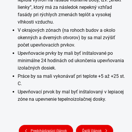
lienky“, ktorý má za následok nepekný vzhľad
fasády pri rýchlych zmenách teplôt a vysokej
vlhkosti vzduchu.
V okrajových zónach (na rohoch budov a okolo
okenných a dverných otvorov) by sa mal zvýšiť
počet upevňovacích prvkov.
Upevňovacie prvky by mali byť inštalované po
minimálne 24 hodinách od ukončenia upevňovania
izolačných dosiek.
Práce by sa mali vykonávať pri teplote +5 až +25 st.
C.
Upevňovací prvok by mal byť inštalovaný v lepiacej
zóne na upevnenie tepelnoizolačnej dosky.
Predchádzajúci článok
Ďalší článok