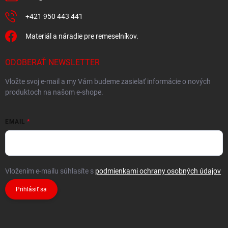
+421 950 443 441
Materiál a náradie pre remeselníkov.
ODOBERAŤ NEWSLETTER
Vložte svoj e-mail a my Vám budeme zasielať informácie o nových
produktoch na našom e-shope.
EMAIL
Vložením e-mailu súhlasíte s
podmienkami ochrany osobných údajov
Prihlásiť sa