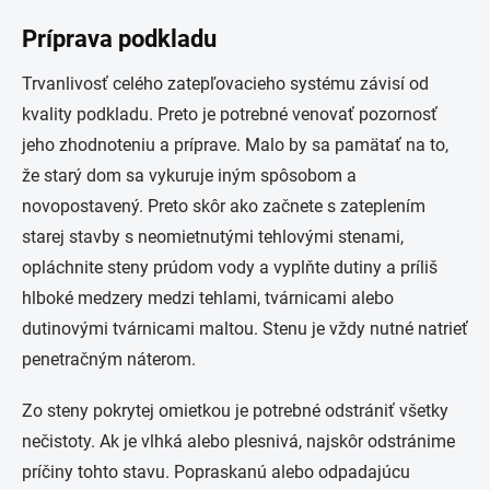
Príprava podkladu
Trvanlivosť celého zatepľovacieho systému závisí od
kvality podkladu. Preto je potrebné venovať pozornosť
jeho zhodnoteniu a príprave. Malo by sa pamätať na to,
že starý dom sa vykuruje iným spôsobom a
novopostavený. Preto skôr ako začnete s zateplením
starej stavby s neomietnutými tehlovými stenami,
opláchnite steny prúdom vody a vyplňte dutiny a príliš
hlboké medzery medzi tehlami, tvárnicami alebo
dutinovými tvárnicami maltou. Stenu je vždy nutné natrieť
penetračným náterom.
Zo steny pokrytej omietkou je potrebné odstrániť všetky
nečistoty. Ak je vlhká alebo plesnivá, najskôr odstránime
príčiny tohto stavu. Popraskanú alebo odpadajúcu