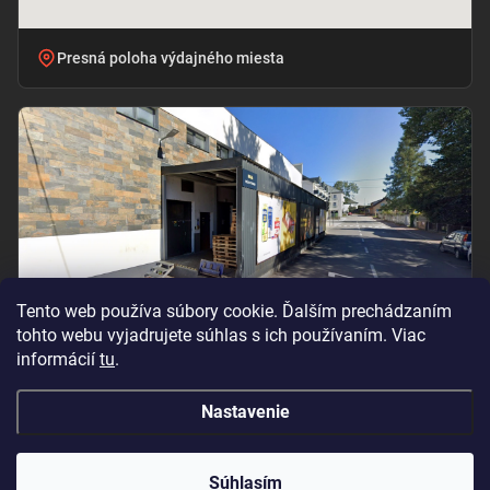
Presná poloha výdajného miesta
Tento web používa súbory cookie. Ďalším prechádzaním
tohto webu vyjadrujete súhlas s ich používaním. Viac
informácií
tu
.
Vchod pri označení „BILLA – PRÍJEM TOVARU“
Nastavenie
Copyright 2026
Oramat
. Všetky práva vyhradené.
Súhlasím