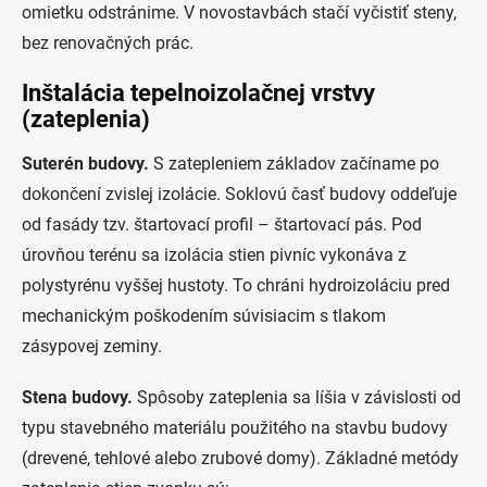
omietku odstránime. V novostavbách stačí vyčistiť steny,
bez renovačných prác.
Inštalácia tepelnoizolačnej vrstvy
(zateplenia)
Suterén budovy.
S zatepleniem základov začíname po
dokončení zvislej izolácie. Soklovú časť budovy oddeľuje
od fasády tzv. štartovací profil – štartovací pás. Pod
úrovňou terénu sa izolácia stien pivníc vykonáva z
polystyrénu vyššej hustoty. To chráni hydroizoláciu pred
mechanickým poškodením súvisiacim s tlakom
zásypovej zeminy.
Stena budovy.
Spôsoby zateplenia sa líšia v závislosti od
typu stavebného materiálu použitého na stavbu budovy
(drevené, tehlové alebo zrubové domy). Základné metódy