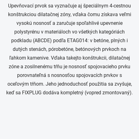
Upevňovací prvok sa vyznačuje aj špeciálnym 4-cestnou
konštrukciou dilatačnej zóny, vďaka čomu získava veľmi
vysokú nosnosť a zaručuje spoľahlivé upevnenie
polystyrénu v materiáloch vo všetkých kategóriách
podkladu (ABCDE) podľa ETAG014: v betóne, plných i
dutých stenách, pórobetóne, betónových prvkoch na
ľahkom kamenive. Vďaka takejto konštrukcii, dilatačnej
zóne a zosilnenému tŕňu je nosnosť spojovacieho prvku
porovnateľná s nosnosťou spojovacích prvkov s
oceľovým tŕňom. Jeho jednoduchosť použitia sa zvyšuje,
keď sa FIXPLUG dodáva kompletný (vopred zmontovaný).