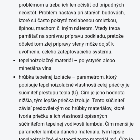
problémom a treba ich len očistiť od prípadných
nečistôt. Problém nastáva pri starých budovách,
ktoré sú často pokryté zoslabenou omietkou,
špinou, machom či iným náterom. Vtedy treba
pamätať na správnu prípravu podkladu, pretože
dôsledkom zlej prípravy steny môže dojsť k
uvoľneniu celého zatepľovacieho systému.
tepelnoizolačný materiál – polystyrén alebo
minerálna vlna
hrúbka tepelnej izolácie – parametrom, ktorý
popisuje tepelnoizolačné vlastnosti celej priečky je
súčiniteľ prestupu tepla (U). Čím je jeho hodnota
nižšia, tým lepšie priečka izoluje. Tento súčiniteľ
závisí predovšetkým od hrúbky materiálov, ktoré
tvoria priečku a ich vlastností opísaných
súčiniteľom tepelnej vodivosti lambda. Čím menší je
parameter lambda daného materiálu, tým lepšie
tepelnoizolačné vlastnosti tento materiál má. Čím je