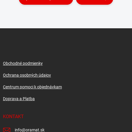
Z
á
p
ä
t
i
Obchodné podmienky
e
Ochrana osobných údajov
Centrum pomoci k objednávkam
Doprava a Platba
KONTAKT
info
@
oramat.sk