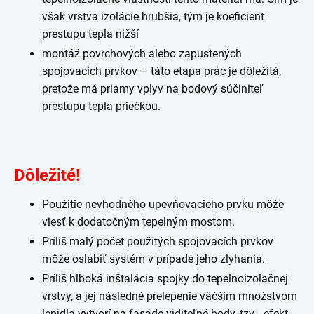
však vrstva izolácie hrubšia, tým je koeficient
prestupu tepla nižší
montáž povrchových alebo zapustených
spojovacích prvkov – táto etapa prác je dôležitá,
pretože má priamy vplyv na bodový súčiniteľ
prestupu tepla priečkou.
Dôležité
!
Použitie nevhodného upevňovacieho prvku môže
viesť k dodatočným tepelným mostom.
Príliš malý počet použitých spojovacích prvkov
môže oslabiť systém v prípade jeho zlyhania.
Príliš hlboká inštalácia spojky do tepelnoizolačnej
vrstvy, a jej následné prelepenie väčším množstvom
lepidla vytvorí na fasáde viditeľné body, tzv. „efekt