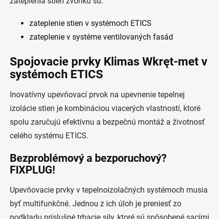
zateplenia stien zvonku sú:
zateplenie stien v systémoch ETICS
zateplenie v systéme ventilovaných fasád
Spojovacie prvky Klimas Wkręt-met v
systémoch ETICS
Inovatívny upevňovací prvok na upevnenie tepelnej
izolácie stien je kombináciou viacerých vlastností, ktoré
spolu zaručujú efektívnu a bezpečnú montáž a životnosť
celého systému ETICS.
Bezproblémový a bezporuchový?
FIXPLUG!
Upevňovacie prvky v tepelnoizolačných systémoch musia
byť multifunkčné. Jednou z ich úloh je preniesť zo
podkladu príslušné trhacie sily, ktoré sú spôsobené sacími