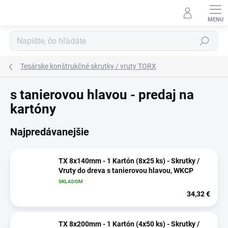
Prejsť
na
obsah
Hľadať
Tesárske konštrukčné skrutky / vruty TORX
s tanierovou hlavou - predaj na
kartóny
Najpredávanejšie
TX 8x140mm - 1 Kartón (8x25 ks) - Skrutky /
Vruty do dreva s tanierovou hlavou, WKCP
SKLADOM
34,32 €
TX 8x200mm - 1 Kartón (4x50 ks) - Skrutky /