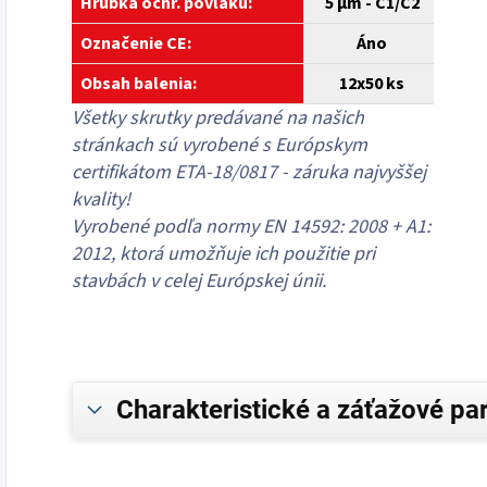
Hrúbka ochr. povlaku:
5 µm - C1/C2
Označenie CE:
Áno
Obsah balenia:
12x50 ks
Všetky skrutky predávané na našich
stránkach sú vyrobené s Európskym
certifikátom ETA-18/0817 - záruka najvyššej
kvality!
Vyrobené podľa normy EN 14592: 2008 + A1:
2012, ktorá umožňuje ich použitie pri
stavbách v celej Európskej únii.
Charakteristické a záťažové pa