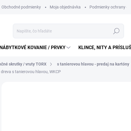
Obchodné podmienky
Moja objednávka
Podmienky ochrany os
Hľadať
NÁBYTKOVÉ KOVANIE / PRVKY
KLINCE, NITY A PRÍSL
kčné skrutky / vruty TORX
s tanierovou hlavou - predaj na kartóny
o dreva s tanierovou hlavou, WKCP
72
59,
Jedn
6,06 
cena
SK
MÔŽ