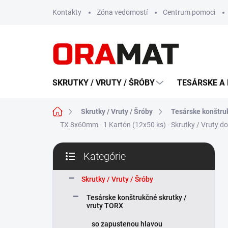
Prejsť
Kontakty
Zóna vedomostí
Centrum pomoci
na
obsah
SKRUTKY / VRUTY / ŠRÓBY
TESÁRSKE A 
Domov
Skrutky / Vruty / Šróby
Tesárske konštru
TX 8x60mm - 1 Kartón (12x50 ks) - Skrutky / Vruty d
B
Kategórie
o
Preskočiť
č
kategórie
n
Skrutky / Vruty / Šróby
ý
Tesárske konštrukčné skrutky /
p
vruty TORX
a
n
so zapustenou hlavou