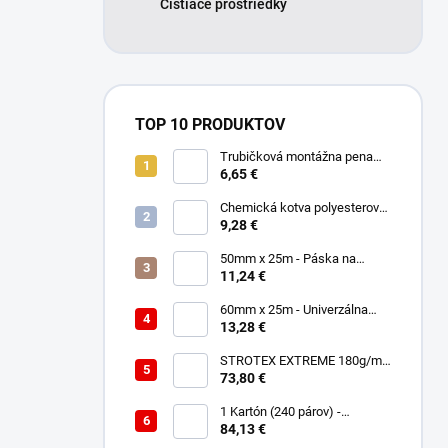
Čistiace prostriedky
TOP 10 PRODUKTOV
Trubičková montážna pena
SMART 750ml - Nízkorozťažná
6,65 €
polyuretánová
Chemická kotva polyesterová
300ml
9,28 €
50mm x 25m - Páska na
spájanie a opravu membrán -
11,24 €
Jednostranná TOPBAND
60mm x 25m - Univerzálna
páska - Jednostranná
13,28 €
UNISAN
STROTEX EXTREME 180g/m2
- Strešná fólia / membrána
73,80 €
(75m2)
1 Kartón (240 párov) -
Rukavice Verken onyx
84,13 €
RedLatex- veľkosť 9/L