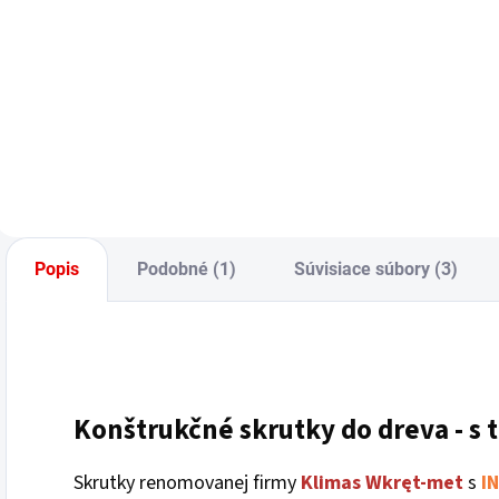
Jednotková
J
1,60 € / 1 ks
2
cena:
c
Do košíka
Popis
Podobné (1)
Súvisiace súbory (3)
Konštrukčné skrutky do dreva - s 
Skrutky renomovanej firmy
Klimas
Wkręt-met
s
I