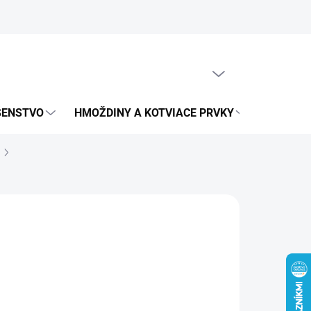
obných údajov
PRÁZDNY KOŠÍK
NÁKUPNÝ
KOŠÍK
UŠENSTVO
HMOŽDINY A KOTVIACE PRVKY
METRICK
,77 €
16 € bez DPH
otková
€ / 1 ks
:
LADOM
EME DORUČIŤ