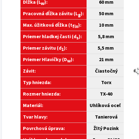
Dĺžka (L
):
60
mm
w
Pracovná dĺžka závitu (L
):
50 mm
g
Max. úžitková dĺžka (t
):
10 mm
fix
Priemer hladkej časti (d
):
5,8 mm
s
Priemer závitu (d
):
5,5 mm
1
Priemer Hlavičky (D
):
21 mm
w
Závit:
Čiastočný
Typ hniezda:
Torx
Rozmer hniezda:
TX-40
Materiál:
Uhlíková oceľ
Tvar hlavy:
Tanierová
Povrchová úprava:
Žltý Pozink