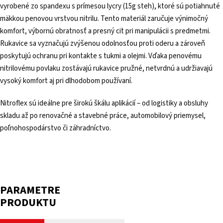
vyrobené zo spandexu s prímesou lycry (15g steh), ktoré sú potiahnuté
mäkkou penovou vrstvou nitrilu. Tento materiál zaručuje výnimočný
komfort, výbornú obratnosť a presný cit pri manipulácii s predmetmi.
Rukavice sa vyznačujú zvýšenou odolnosťou proti oderu a zároveň
poskytujú ochranu pri kontakte s tukmi a olejmi. Vďaka penovému
nitrilovému povlaku zostávajú rukavice pružné, netvrdnú a udržiavajú
vysoký komfort aj pri dlhodobom používaní.
Nitroflex sú ideálne pre širokú škálu aplikácií – od logistiky a obsluhy
skladu až po renovačné a stavebné práce, automobilový priemysel,
poľnohospodárstvo či záhradníctvo.
PARAMETRE
PRODUKTU