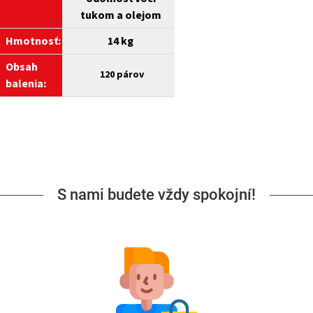
tukom a olejom
Hmotnosť:
14 kg
Obsah
120
párov
balenia:
S nami budete vždy spokojní!