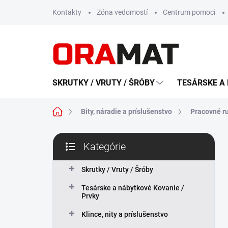
Prejsť
Kontakty
Zóna vedomostí
Centrum pomoci
na
obsah
SKRUTKY / VRUTY / ŠRÓBY
TESÁRSKE A 
Domov
Bity, náradie a príslušenstvo
Pracovné r
B
Kategórie
o
Preskočiť
č
kategórie
n
Skrutky / Vruty / Šróby
ý
Tesárske a nábytkové Kovanie /
p
Prvky
a
n
Klince, nity a príslušenstvo
e