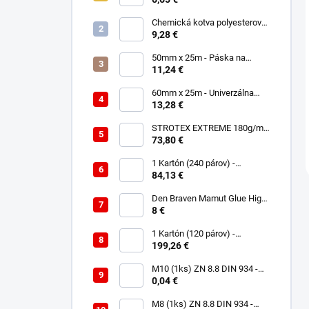
polyuretánová
Chemická kotva polyesterová
300ml
9,28 €
50mm x 25m - Páska na
spájanie a opravu membrán -
11,24 €
Jednostranná TOPBAND
60mm x 25m - Univerzálna
páska - Jednostranná
13,28 €
UNISAN
STROTEX EXTREME 180g/m2
- Strešná fólia / membrána
73,80 €
(75m2)
1 Kartón (240 párov) -
Rukavice Verken onyx
84,13 €
RedLatex- veľkosť 9/L
Den Braven Mamut Glue High
Tack 290 ml biely
8 €
1 Kartón (120 párov) -
Rukavice Verken VELCRO -
199,26 €
veľkosť 9/L
M10 (1ks) ZN 8.8 DIN 934 -
Matica 6HR
0,04 €
M8 (1ks) ZN 8.8 DIN 934 -