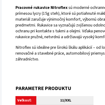
Pracovné rukavice Nitroflex
sú moderné ochranné
prímesou lycry (15g steh), ktoré sú potiahnuté mäk
materiál zaručuje výnimočný komfort, výbornú obratn
predmetmi. Rukavice sa vyznačujú zvýšenou odolno
ochranu pri kontakte s tukmi a olejmi. Vďaka peno
rukavice pružné, netvrdnú a udržiavajú vysoký komf
Nitroflex sú ideálne pre širokú škálu aplikácií – od l
renovačné a stavebné práce, automobilový priemys
záhradníctvo.
PARAMETRE PRODUKTU
Veľkosť:
11/XXL