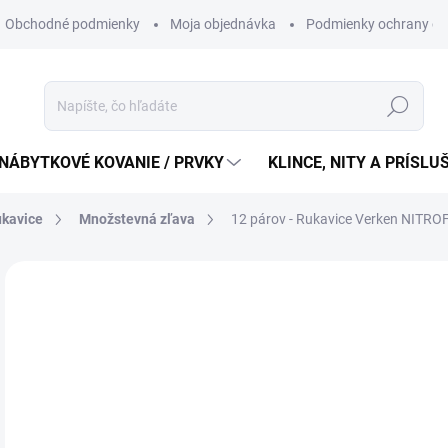
Obchodné podmienky
Moja objednávka
Podmienky ochrany os
Hľadať
NÁBYTKOVÉ KOVANIE / PRVKY
KLINCE, NITY A PRÍSL
ukavice
Množstevná zľava
12 párov - Rukavice Verken NITRO
24
20,
Jedn
2,08
cena
SK
MÔŽ
DO: