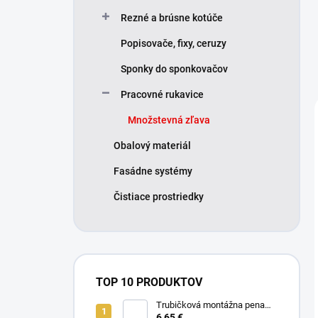
Rezné a brúsne kotúče
Popisovače, fixy, ceruzy
Sponky do sponkovačov
Pracovné rukavice
Množstevná zľava
Obalový materiál
Fasádne systémy
Čistiace prostriedky
TOP 10 PRODUKTOV
Trubičková montážna pena
SMART 750ml - Nízkorozťažná
6,65 €