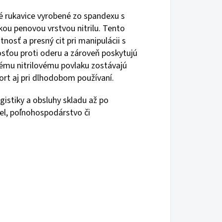
 rukavice vyrobené zo spandexu s
kou penovou vrstvou nitrilu. Tento
osť a presný cit pri manipulácii s
sťou proti oderu a zároveň poskytujú
vému nitrilovému povlaku zostávajú
ort aj pri dlhodobom používaní.
ogistiky a obsluhy skladu až po
el, poľnohospodárstvo či