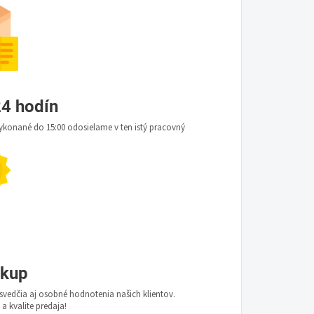
4 hodín
konané do 15:00 odosielame v ten istý pracovný
ákup
vedčia aj osobné hodnotenia našich klientov.
 a kvalite predaja!