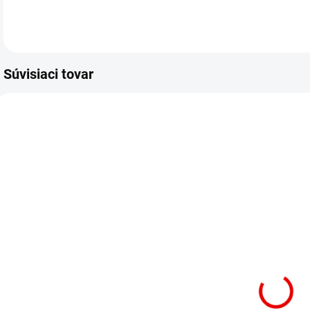
Súvisiaci tovar
SKLADOM
SKLADOM
Rukavice
12 párov -
1
Verken
Rukavice
p
NITROFLEX -
Verken
veľkosť 8/M
NITROFLEX -
veľkosť 8/M
2,52 €
v
24,96 €