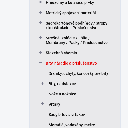
Hmoždiny a kotviace prvky
l
Metrický spojovací materiál
Sadrokartónové podhľady / stropy
/ konštrukcie - Príslušenstvo
Strešné izolácie / Fólie /
Membrány / Pásky / Príslušenstvo
Stavebná chémia
Bity, náradie a príslušenstvo
Držiaky, úchyty, koncovky pre bity
Bity, nadstavce
Nože a nožnice
Vrtáky
Sady bitov a vrtákov
Meradlá, vodováhy, metre