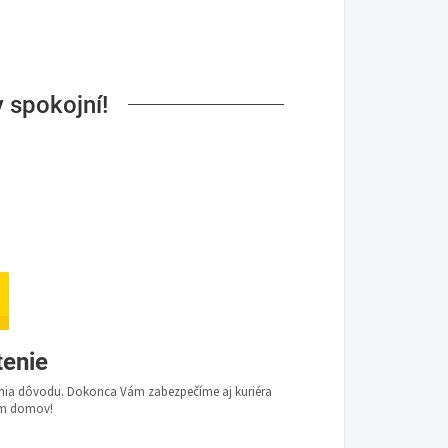
 spokojní!
tenie
dania dôvodu. Dokonca Vám zabezpečíme aj kuriéra
Vám domov!