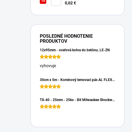
Matica 6HR
0,02 €
POSLEDNÉ HODNOTENIE
PRODUKTOV
12x95mm - oceľová kotva do betónu, LE-ZN
vyhovuje
30cm x 5m - Komínový lemovací pás AL FLEX 3D - Hnedá RAL 8017, Hliníkový
TX-40 - 25mm - 25ks - Bit Milwaukee Shockwave TORX