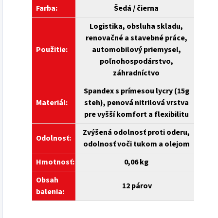
Farba:
Šedá / čierna
Logistika, obsluha skladu,
renovačné a stavebné práce,
Použitie:
automobilový priemysel,
poľnohospodárstvo,
záhradníctvo
Spandex s prímesou lycry (15g
Materiál:
steh), penová nitrilová vrstva
pre vyšší komfort a flexibilitu
Zvýšená odolnosť proti oderu,
Odolnosť:
odolnosť voči tukom a olejom
Hmotnosť:
0,06 kg
Obsah
12 párov
balenia: