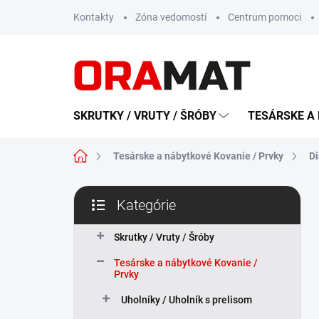
Prejsť
Kontakty
Zóna vedomostí
Centrum pomoci
na
obsah
SKRUTKY / VRUTY / ŠRÓBY
TESÁRSKE A 
Domov
Tesárske a nábytkové Kovanie / Prvky
Di
B
Kategórie
o
Preskočiť
č
kategórie
n
Skrutky / Vruty / Šróby
ý
Tesárske a nábytkové Kovanie /
p
Prvky
a
n
Uholníky / Uholník s prelisom
e