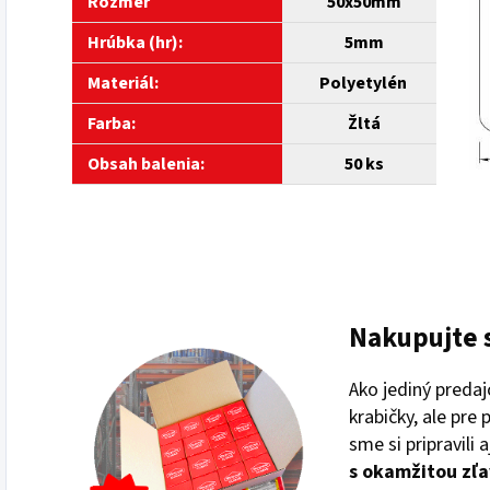
Rozmer
50
x50mm
Hrúbka (hr):
5mm
Materiál:
Polyetylén
Farba:
Žltá
Obsah balenia:
5
0 ks
Nakupujte 
Ako jediný preda
krabičky, ale pre
sme si pripravili 
s
okamžitou zľa