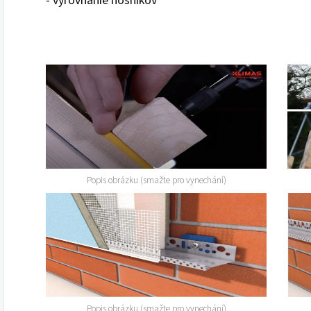
- vyrovnanie nosníkov
Popis obrázku (smažte pro vynechání)
Popis obrázku (smažte pro vynechání)