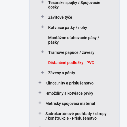
Tesárske spojky / Spojovacie
l
dosky
Závitové tyče
Kotviace pätky / nohy
Montážne uťahovacie pásy /
pásky
Trámové papuče / závesy
Dištančné podložky - PVC
Závesy a pánty
Klince, nity a príslušenstvo
Hmoždiny a kotviace prvky
Metrický spojovací materiál
Sadrokartónové podhľady / stropy
/ konštrukcie - Príslušenstvo