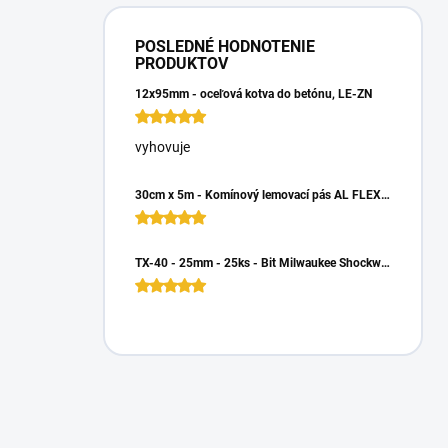
POSLEDNÉ HODNOTENIE
PRODUKTOV
12x95mm - oceľová kotva do betónu, LE-ZN
vyhovuje
30cm x 5m - Komínový lemovací pás AL FLEX 3D - Hnedá RAL 8017, Hliníkový
TX-40 - 25mm - 25ks - Bit Milwaukee Shockwave TORX