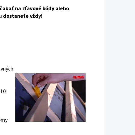
čakať na zľavové kódy alebo
u dostanete vždy!
ovných
 10
témy