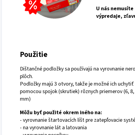
U nás nemusíte 
výpredaje, zľav
Použitie
Dištančné podložky sa používajú na vyrovnanie ner
plôch.
Podložky majú 3 otvory, takže je možné ich uchytiť
pomocou spojok (skrutiek) rôznych priemerov (6, 8,
mm)
Môžu byť použité okrem iného na:
- vyrovnanie štartovacích líšt pre zatepľovacie sys
- na vyrovnanie lát a latovania