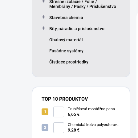
Strešné izolácie / Fólie /
Membrány / Pásky / Príslušenstvo
Stavebná chémia
Bity, náradie a príslušenstvo
Obalový materiál
Fasádne systémy
Čistiace prostriedky
TOP 10 PRODUKTOV
Trubičková montážna pena
SMART 750ml - Nízkorozťažná
6,65 €
polyuretánová
Chemická kotva polyesterová
300ml
9,28 €