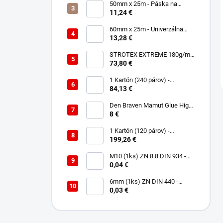
50mm x 25m - Páska na
spájanie a opravu membrán -
11,24 €
Jednostranná TOPBAND
60mm x 25m - Univerzálna
páska - Jednostranná
13,28 €
UNISAN
STROTEX EXTREME 180g/m2
- Strešná fólia / membrána
73,80 €
(75m2)
1 Kartón (240 párov) -
Rukavice Verken onyx
84,13 €
RedLatex- veľkosť 9/L
Den Braven Mamut Glue High
Tack 290 ml biely
8 €
1 Kartón (120 párov) -
Rukavice Verken VELCRO -
199,26 €
veľkosť 9/L
M10 (1ks) ZN 8.8 DIN 934 -
Matica 6HR
0,04 €
6mm (1ks) ZN DIN 440 -
Podložka Veľkoplošná
0,03 €