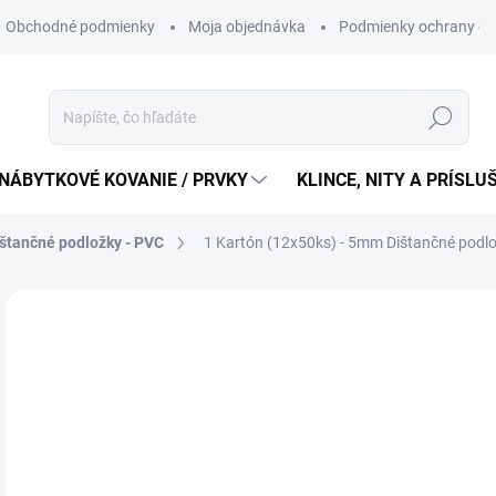
Obchodné podmienky
Moja objednávka
Podmienky ochrany os
Hľadať
NÁBYTKOVÉ KOVANIE / PRVKY
KLINCE, NITY A PRÍSL
štančné podložky - PVC
1 Kartón (12x50ks) - 5mm Dištančné pod
28
23,
Jedn
2,38 
cena
OB
MÔŽ
DO: