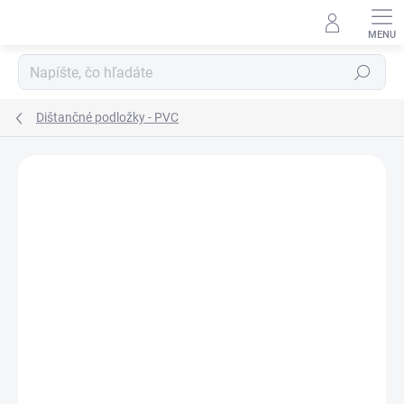
Prejsť
na
obsah
Hľadať
Dištančné podložky - PVC