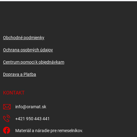
Z
á
p
ä
t
i
Obchodné podmienky
e
Ochrana osobných údajov
Centrum pomoci k objednávkam
Doprava a Platba
KONTAKT
info
@
oramat.sk
+421 950 443 441
Materiál a náradie pre remeselníkov.