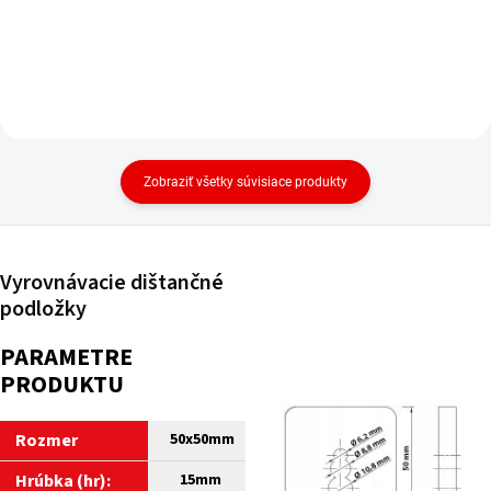
Zobraziť všetky súvisiace produkty
Vyrovnávacie dištančné
podložky
PARAMETRE
PRODUKTU
Rozmer
50
x50mm
Hrúbka (hr):
15mm