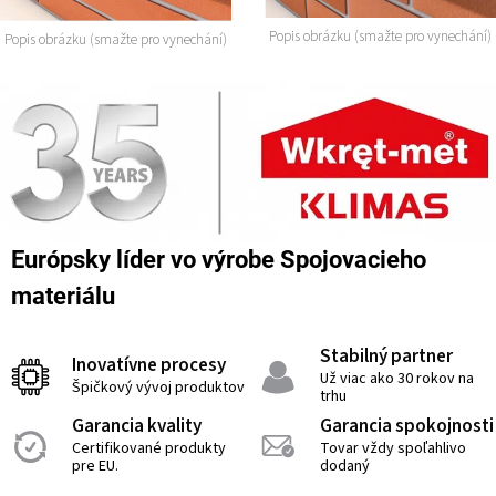
Popis obrázku (smažte pro vynechání)
Popis obrázku (smažte pro vynechání)
Európsky líder vo výrobe Spojovacieho
materiálu
Stabilný partner
Inovatívne procesy
Už viac ako 30 rokov na
Špičkový vývoj produktov
trhu
Garancia kvality
Garancia spokojnosti
Certifikované produkty
Tovar vždy spoľahlivo
pre EU.
dodaný