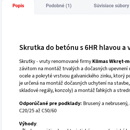
Popis
Podobné (1)
Súvisiace súbory 
Skrutka do betónu s 6HR hlavou a 
Skrutky - vruty renomované firmy
Klimas Wkręt-m
závitom na montáž trvalých a dočasných upevnení d
ocele a pokryté vrstvou galvanického zinku, ktorý 
je určená na montáž dočasných uchytení na stavbe, s
skladové regály, konzoly) a montáž ľahkých a stred
Odporúčané pre podklady:
Brusený a nebrusený,
C20/25 až C50/60
Výhody
: