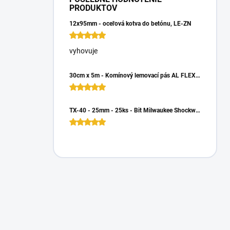
PRODUKTOV
12x95mm - oceľová kotva do betónu, LE-ZN
vyhovuje
30cm x 5m - Komínový lemovací pás AL FLEX 3D - Hnedá RAL 8017, Hliníkový
TX-40 - 25mm - 25ks - Bit Milwaukee Shockwave TORX