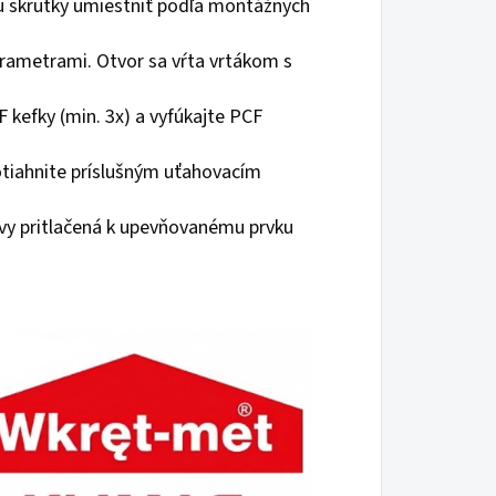
jú skrutky umiestniť podľa montážnych
arametrami. Otvor sa vŕta vrtákom s
 kefky (min. 3x) a vyfúkajte PCF
otiahnite príslušným uťahovacím
hlavy pritlačená k upevňovanému prvku