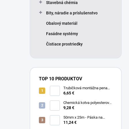
Stavebná chémia
Bity, náradie a príslušenstvo
Obalový materiál
Fasádne systémy
Čistiace prostriedky
TOP 10 PRODUKTOV
Trubičková montážna pena
SMART 750ml - Nízkorozťažná
6,65 €
polyuretánová
Chemická kotva polyesterová
300ml
9,28 €
50mm x 25m - Páska na
spájanie a opravu membrán -
11,24 €
Jednostranná TOPBAND