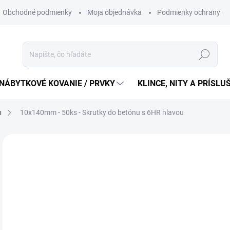
Obchodné podmienky
Moja objednávka
Podmienky ochrany os
Hľadať
NÁBYTKOVÉ KOVANIE / PRVKY
KLINCE, NITY A PRÍSL
u
10x140mm - 50ks - Skrutky do betónu s 6HR hlavou
90
73,
Jedn
1,82 
cena
OB
MÔŽ
DO: