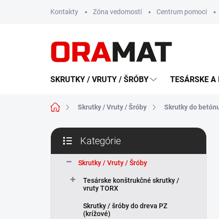
Prejsť
Kontakty
Zóna vedomostí
Centrum pomoci
na
obsah
SKRUTKY / VRUTY / ŠRÓBY
TESÁRSKE A 
Domov
Skrutky / Vruty / Šróby
Skrutky do betón
B
Kategórie
o
Preskočiť
č
kategórie
n
Skrutky / Vruty / Šróby
ý
Tesárske konštrukčné skrutky /
p
vruty TORX
a
n
Skrutky / šróby do dreva PZ
(krížové)
e