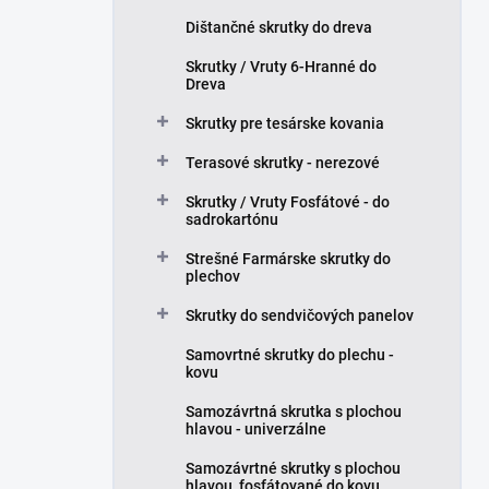
l
Dištančné skrutky do dreva
Skrutky / Vruty 6-Hranné do
Dreva
Skrutky pre tesárske kovania
Terasové skrutky - nerezové
Skrutky / Vruty Fosfátové - do
sadrokartónu
Strešné Farmárske skrutky do
plechov
Skrutky do sendvičových panelov
Samovrtné skrutky do plechu -
kovu
Samozávrtná skrutka s plochou
hlavou - univerzálne
Samozávrtné skrutky s plochou
hlavou, fosfátované do kovu