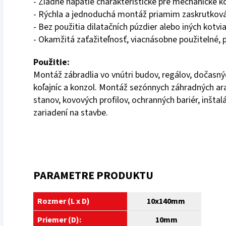
- Žiadne napätie charakteristické pre mechanické k
- Rýchla a jednoduchá montáž priamim zaskrutková
- Bez použitia dilatačních púzdier alebo iných kotvi
- Okamžitá zaťažiteľnosť, viacnásobne použitelné,
Použitie:
Montáž zábradlia vo vnútri budov, regálov, dočasn
koľajníc a konzol. Montáž sezónnych záhradných ara
stanov, kovových profilov, ochranných bariér, inšta
zariadení na stavbe.
PARAMETRE PRODUKTU
Rozmer (L x D)
10
x140mm
Priemer (D):
10
mm