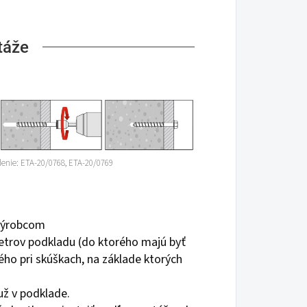
táže
enie: ETA-20/0768, ETA-20/0769
 výrobcom
etrov podkladu (do ktorého majú byť
ho pri skúškach, na základe ktorých
tuž v podklade.