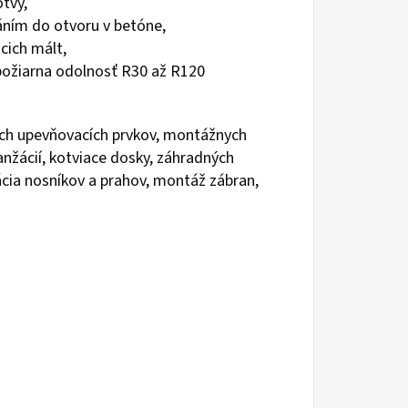
otvy,
ním do otvoru v betóne,
acich mált,
 požiarna odolnosť R30 až R120
ých upevňovacích prvkov, montážnych
nžácií, kotviace dosky, záhradných
lácia nosníkov a prahov, montáž zábran,