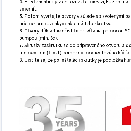
4. Pred začatím prác si označte miesta, kde sa ma
smerníc.
5. Potom vyvŕtajte otvory v súlade so zvolenými p
priemerom rovnakým ako má telo skrutky.
6. Otvory dôkladne očistite od vŕtania pomocou SCF
pumpou (min. 3x).
7. Skrutky zaskrutkujte do pripraveného otvoru a d
momentom (Tinst) pomocou momentového kľúča.
8. Uistite sa, že po inštalácii skrutky je podložka 