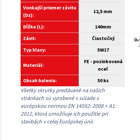
Vonkajší priemer závitu
12,5 mm
(Dz)
:
Dĺžka (L):
14
0mm
Závit:
Čiastočný
Typ hlavy:
SW17
FE - pozinkovaná
Materiál:
oceľ
Obsah balenia:
50
ks
Všetky skrutky predávané na našich
stránkach sú vyrobené v súlade s
európskou normou EN 14592: 2008 + A1:
2012, ktorá umožňuje ich použitie pri
stavbách v celej Európskej únii.