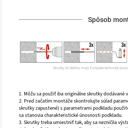
Spôsob mon
Skrutky do betónu majú Európske technické posúd
1. Môžu sa použiť iba originálne skrutky dodávané
2. Pred začatím montáže skontrolujte súlad param
skrutky zapustené) s parametrami podkladu použité
sa stanovia charakteristické únosnosti podkladu.
3. Skrutky treba umiestniť tak, aby sa nezničila výs