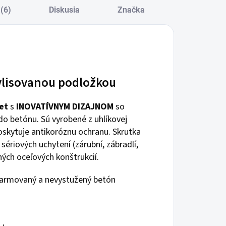
(6)
Diskusia
Značka
vlisovanou podložkou
et
s
INOVATÍVNYM DIZAJNOM
so
o betónu. Sú vyrobené z uhlíkovej
poskytuje antikoróznu ochranu. Skrutka
ériových uchytení (zárubní, zábradlí,
ných oceľových konštrukcií.
 armovaný a nevystužený betón