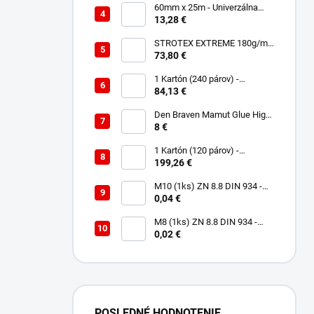
60mm x 25m - Univerzálna
páska - Jednostranná
13,28 €
UNISAN
STROTEX EXTREME 180g/m2
- Strešná fólia / membrána
73,80 €
(75m2)
1 Kartón (240 párov) -
Rukavice Verken onyx
84,13 €
RedLatex- veľkosť 9/L
Den Braven Mamut Glue High
Tack 290 ml biely
8 €
1 Kartón (120 párov) -
Rukavice Verken VELCRO -
199,26 €
veľkosť 9/L
M10 (1ks) ZN 8.8 DIN 934 -
Matica 6HR
0,04 €
M8 (1ks) ZN 8.8 DIN 934 -
Matica 6HR
0,02 €
POSLEDNÉ HODNOTENIE