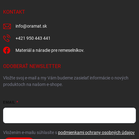
KONTAKT
info
@
oramat.sk
+421 950 443 441
Materiál a náradie pre remeselníkov.
ODOBERAŤ NEWSLETTER
Vložte svoj e-mail a my Vám budeme zasielať informácie o nových
produktoch na našom e-shope.
EMAIL
Vložením e-mailu súhlasíte s
podmienkami ochrany osobných údajov