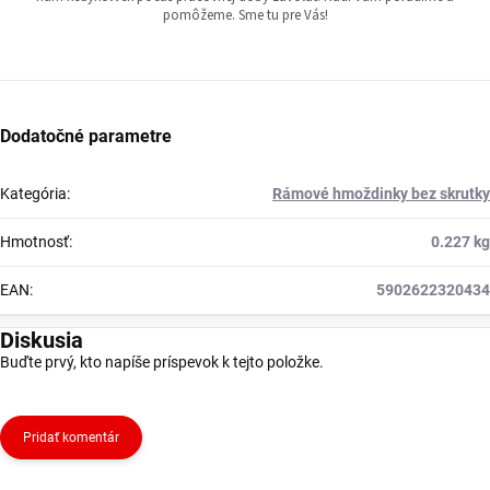
pomôžeme. Sme tu pre Vás!
Dodatočné parametre
Kategória
:
Rámové hmoždinky bez skrutky
Hmotnosť
:
0.227 kg
EAN
:
5902622320434
Diskusia
Buďte prvý, kto napíše príspevok k tejto položke.
Pridať komentár