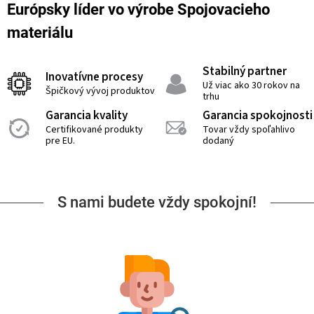
Európsky líder vo výrobe Spojovacieho
materiálu
Stabilný partner
Inovatívne procesy
Už viac ako 30 rokov na
Špičkový vývoj produktov
trhu
Garancia kvality
Garancia spokojnosti
Certifikované produkty
Tovar vždy spoľahlivo
pre EU.
dodaný
S nami budete vždy spokojní!