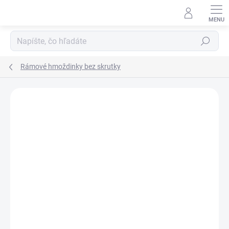
Prejsť
na
obsah
Hľadať
Rámové hmoždinky bez skrutky