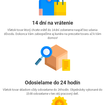
14 dní na vrátenie
Všetok tovar ktorý chcete vrátiť do 14 dní zoberieme naspäť bez udania
dôvodu. Dokonca Vám zabezpečíme aj kuriéra na prevzatie tovaru až k Vám
domov!
Odosielame do 24 hodín
Všetok tovar skladom vždy odosielame do 24 hodín. Objednávky vykonané do
15:00 odosielame v ten istý pracovný deň.