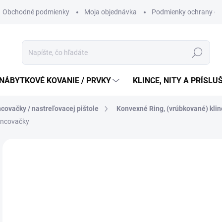
Obchodné podmienky
Moja objednávka
Podmienky ochrany os
Hľadať
NÁBYTKOVÉ KOVANIE / PRVKY
KLINCE, NITY A PRÍSL
ncovačky / nastreľovacej pištole
Konvexné Ring, (vrúbkované) klin
incovačky
64
52,
Jedn
12,9
cena
SK
MÔŽ