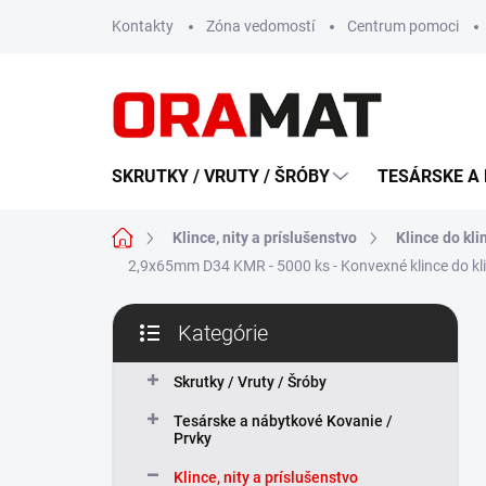
Prejsť
Kontakty
Zóna vedomostí
Centrum pomoci
na
obsah
SKRUTKY / VRUTY / ŠRÓBY
TESÁRSKE A 
Domov
Klince, nity a príslušenstvo
Klince do kli
2,9x65mm D34 KMR - 5000 ks - Konvexné klince do kl
B
Kategórie
o
Preskočiť
č
kategórie
n
Skrutky / Vruty / Šróby
ý
Tesárske a nábytkové Kovanie /
p
Prvky
a
n
Klince, nity a príslušenstvo