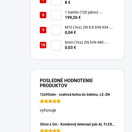
Tack 290 ml biely
8 €
1 Kartón (120 párov) -
Rukavice Verken VELCRO -
199,26 €
veľkosť 9/L
M10 (1ks) ZN 8.8 DIN 934 -
Matica 6HR
0,04 €
6mm (1ks) ZN DIN 440 -
Podložka Veľkoplošná
0,03 €
POSLEDNÉ HODNOTENIE
PRODUKTOV
12x95mm - oceľová kotva do betónu, LE-ZN
vyhovuje
30cm x 5m - Komínový lemovací pás AL FLEX 3D - Hnedá RAL 8017, Hliníkový