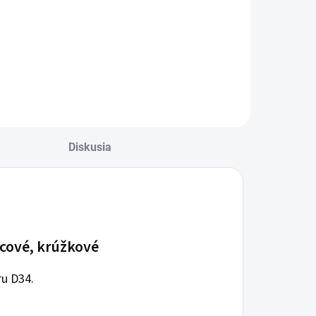
Do košíka
Diskusia
ncové, krúžkové
ru D34.