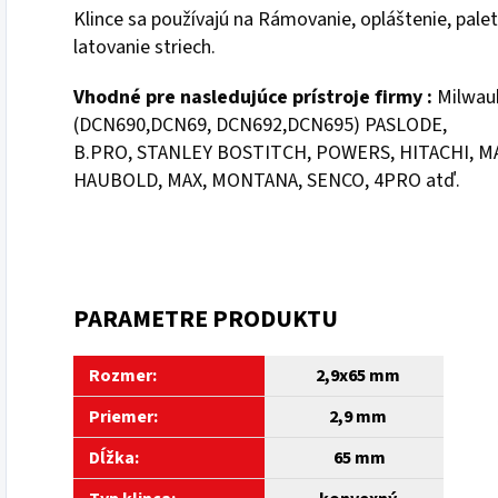
Klince sa používajú na Rámovanie, opláštenie, palet
latovanie striech.
Vhodné pre nasledujúce prístroje firmy :
Milwau
(DCN690,DCN69, DCN692,DCN695) PASLODE,
B.PRO, STANLEY BOSTITCH, POWERS, HITACHI, M
HAUBOLD, MAX, MONTANA, SENCO, 4PRO atď.
PARAMETRE PRODUKTU
Rozmer:
2,9x65 mm
Priemer:
2,9 mm
Dĺžka:
65
mm