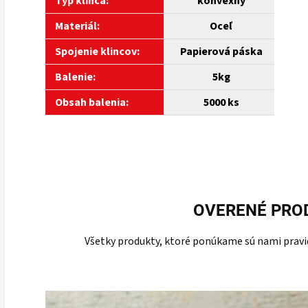
Typ klinca:
konvexný
Materiál:
Oceľ
Spojenie klincov:
Papierová páska
Balenie:
5kg
Obsah balenia:
5000 ks
OVERENÉ PRO
Všetky produkty, ktoré ponúkame sú nami pravid