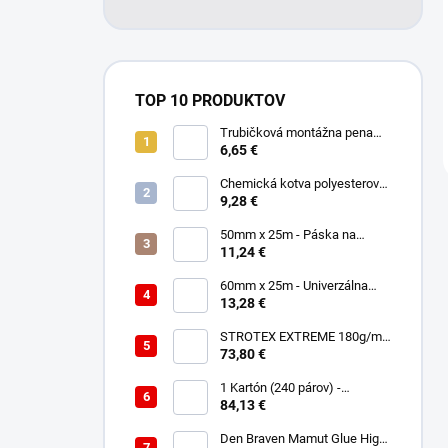
TOP 10 PRODUKTOV
Trubičková montážna pena
SMART 750ml - Nízkorozťažná
6,65 €
polyuretánová
Chemická kotva polyesterová
300ml
9,28 €
50mm x 25m - Páska na
spájanie a opravu membrán -
11,24 €
Jednostranná TOPBAND
60mm x 25m - Univerzálna
páska - Jednostranná
13,28 €
UNISAN
STROTEX EXTREME 180g/m2
- Strešná fólia / membrána
73,80 €
(75m2)
1 Kartón (240 párov) -
Rukavice Verken onyx
84,13 €
RedLatex- veľkosť 9/L
Den Braven Mamut Glue High