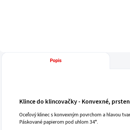
Do košíka
Do košíka
Popis
Klince do klincovačky - Konvexné, prste
Oceľový klinec s konvexným povrchom a hlavou tva
Páskované papierom pod uhlom 34°.