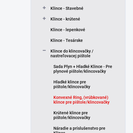
e
Klince - Stavebné
l
Klince - krútené
Klince - lepenkové
Klince - Tesárske
Klince do klincovačky /
nastreľovacej pištole
Sada Plyn + Hladké Klince - Pre
plynové pištole/klincovačky
Hladké klince pre
pištole/klincovačky
Konvexné Ring, (vrúbkované)
klince pre pištole/klincovačky
Krútené klince pre
pištole/klincovačky
Náradie a príslušenstvo pre