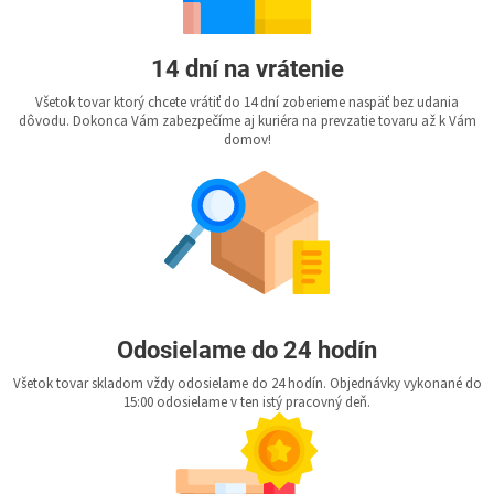
14 dní na vrátenie
Všetok tovar ktorý chcete vrátiť do 14 dní zoberieme naspäť bez udania
dôvodu. Dokonca Vám zabezpečíme aj kuriéra na prevzatie tovaru až k Vám
domov!
Odosielame do 24 hodín
Všetok tovar skladom vždy odosielame do 24 hodín. Objednávky vykonané do
15:00 odosielame v ten istý pracovný deň.