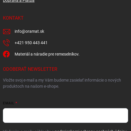
Doprava a Platba
KONTAKT
info
@
oramat.sk
+421 950 443 441
Materiál a náradie pre remeselníkov.
ODOBERAŤ NEWSLETTER
Vložte svoj e-mail a my Vám budeme zasielať informácie o nových
produktoch na našom e-shope.
EMAIL