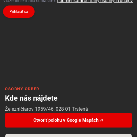
Vložením e-mailu súhlasíte s
podmienkami ochrany osobných údajov
Prihlásiť sa
OSOBNÝ ODBER
Kde nás nájdete
Železničiarov 1959/46, 028 01 Trstená
Otvoriť polohu v Google Mapách