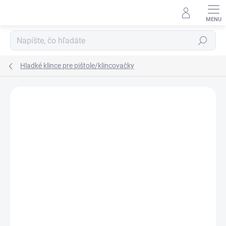
Prejsť
na
obsah
Hľadať
Hladké klince pre pištole/klincovačky