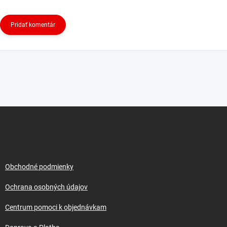
Pridať komentár
Z
á
p
ä
t
i
Obchodné podmienky
e
Ochrana osobných údajov
Centrum pomoci k objednávkam