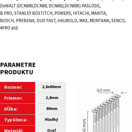
DeWALT (DCN690,DCN69, DCN692,DCN695) PASLODE,
B.PRO, STANLEY BOSTITCH, POWERS, HITACHI, MAKITA,
BOSCH,
PREBENA, DUO FAST, HAUBOLD, MAX, MONTANA, SENCO,
4PRO atď.
PARAMETRE
PRODUKTU
Rozmer:
2,8x80mm
Priemer:
2,8mm
Dĺžka:
80mm
Typ klinca:
Hladký
Materiál:
Oceľ