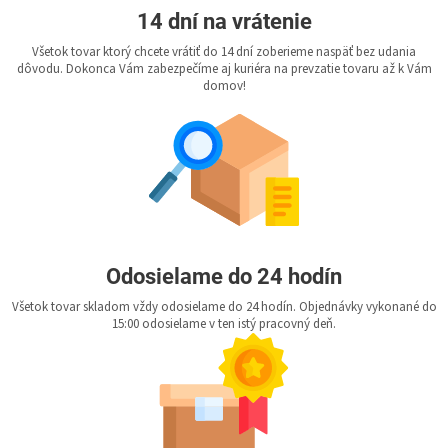
14 dní na vrátenie
Všetok tovar ktorý chcete vrátiť do 14 dní zoberieme naspäť bez udania
dôvodu. Dokonca Vám zabezpečíme aj kuriéra na prevzatie tovaru až k Vám
domov!
Odosielame do 24 hodín
Všetok tovar skladom vždy odosielame do 24 hodín. Objednávky vykonané do
15:00 odosielame v ten istý pracovný deň.