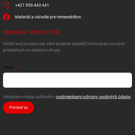
+421 950 443 441
Materiál a náradie pre remeselníkov.
ODOBERAŤ NEWSLETTER
Vložte svoj e-mail a my Vám budeme zasielať informácie o nových
produktoch na našom e-shope.
EMAIL
Vložením e-mailu súhlasíte s
podmienkami ochrany osobných údajov
Prihlásiť sa