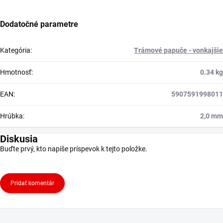
Dodatočné parametre
Kategória
:
Trámové papuče - vonkajšie
Hmotnosť
:
0.34 kg
EAN
:
5907591998011
Hrúbka
:
2,0 mm
Diskusia
Buďte prvý, kto napíše príspevok k tejto položke.
Pridať komentár