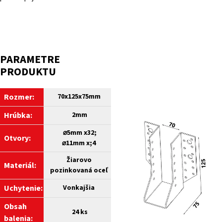
PARAMETRE
PRODUKTU
Rozmer:
70x125x75mm
Hrúbka:
2mm
⌀5mm x32;
Otvory:
⌀11mm x;4
Žiarovo
Materiál:
pozinkovaná oceľ
Uchytenie:
Vonkajšia
Obsah
24
ks
balenia: