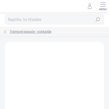
Prejsť
na
obsah
Hľadať
Trámové papuče - vonkajšie