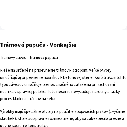
Trámová papuča - Vonkajšia
Trámový záves - Trámová papuča
Riešenia určené na pripevnenie trámov k stropom. Veľké otvory
umožňujú aj pripevnenie nosníkov k betónovej stene. Konštrukcia tohto
typu závesov umožňuje prenos značného zaťaženia pri zachovaní
nosníka v správnej polohe. Toto riešenie nevyžaduje náročný a ťažký
proces kladenia trámov na seba.
Výrobky majú špeciálne otvory na použitie spojovacích prvkov (zvyčajne
skrutiek), ktoré sú správne rozmiestnené, aby sa zabezpečilo presné a
pevné spojenie konštrukcie.