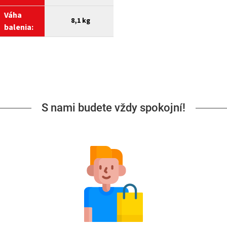
Váha
8,1 kg
balenia:
S nami budete vždy spokojní!