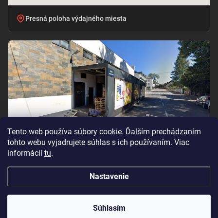
Presná poloha výdajného miesta
Tento web používa súbory cookie. Ďalším prechádzaním
tohto webu vyjadrujete súhlas s ich používaním. Viac
informácií
tu
.
Vchod pri označení „BILLA – PRÍJEM TOVARU“
Nastavenie
Copyright 2026
Oramat
. Všetky práva vyhradené.
Súhlasím