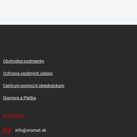
Z
á
p
ä
t
i
Obchodné podmienky
e
Ochrana osobných údajov
Centrum pomoci k objednávkam
Doprava a Platba
KONTAKT
info
@
oramat.sk