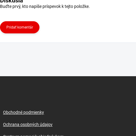
Diskusia
Buďte prvý, kto napíše príspevok k tejto položke.
Pridať komentár
Z
á
p
ä
t
i
Obchodné podmienky
e
Ochrana osobných údajov