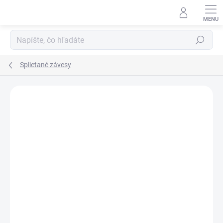
Prejsť
na
obsah
Hľadať
Splietané závesy