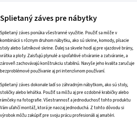
Splietaný záves pre nábytky
Splietaný záves ponúka všestranné využitie. Použiť sa môže v
kombinácii s rôznym druhom nábytku, ako sú skrine, komody, písacie
stoly alebo šatníkové skrine. Ďalej sa skvele hodí aj pre vjazdové brány,
vrátka a ploty. Zaisťujú plynulé a spoľahlivé otváranie a zatváranie, a
zároveň zachovávajú konštrukciu stabilnú. Navyše jeho kvalita zaručuje
bezproblémové používanie aj pri intenzívnom používaní.
Splietaný záves dokonale ladí so záhradným nábytkom, ako sú stoly,
stoličky alebo lehátka. Použiť sa môžu aj pre ozdobné krabičky alebo
rámčeky na fotografie. Všestrannosť a jednoduchosť tohto produktu
Vám uľahčí montáž, ktorá je naozaj jednoduchá. Z tohto dôvodu si
výrobok môžu zakúpiť pre svoju prácu profesionáli aj amatéri.