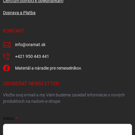
Centrum pomoci k objednávkam
Doprava a Platba
KONTAKT
info
@
oramat.sk
+421 950 443 441
Materiál a náradie pre remeselníkov.
ODOBERAŤ NEWSLETTER
Vložte svoj e-mail a my Vám budeme zasielať informácie o nových
produktoch na našom e-shope.
EMAIL