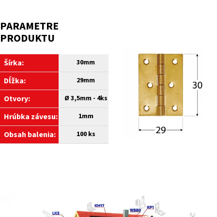
PARAMETRE
PRODUKTU
Šírka:
30
mm
Dĺžka:
29
mm
Otvory:
Ø 3,5mm - 4ks
Hrúbka závesu:
1mm
Obsah balenia:
100
ks