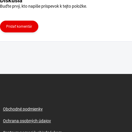
Diskusia
Buďte prvý, kto napíše príspevok k tejto položke.
Pridať komentár
Z
á
p
ä
t
i
Obchodné podmienky
e
Ochrana osobných údajov