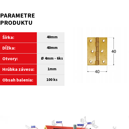
PARAMETRE
PRODUKTU
Šírka:
40
mm
Dĺžka:
40
mm
Otvory:
Ø 4mm - 6ks
Hrúbka závesu:
1mm
Obsah balenia:
100
ks