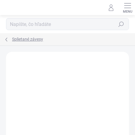
Prejsť
na
obsah
Hľadať
Splietané závesy