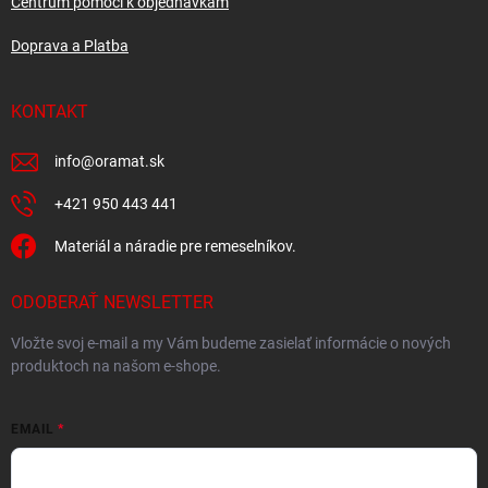
Centrum pomoci k objednávkam
Doprava a Platba
KONTAKT
info
@
oramat.sk
+421 950 443 441
Materiál a náradie pre remeselníkov.
ODOBERAŤ NEWSLETTER
Vložte svoj e-mail a my Vám budeme zasielať informácie o nových
produktoch na našom e-shope.
EMAIL