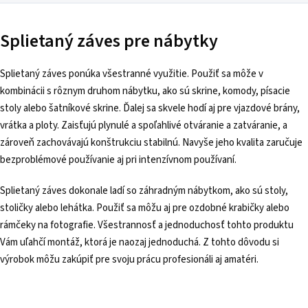
Splietaný záves pre nábytky
Splietaný záves ponúka všestranné využitie. Použiť sa môže v
kombinácii s rôznym druhom nábytku, ako sú skrine, komody, písacie
stoly alebo šatníkové skrine. Ďalej sa skvele hodí aj pre vjazdové brány,
vrátka a ploty. Zaisťujú plynulé a spoľahlivé otváranie a zatváranie, a
zároveň zachovávajú konštrukciu stabilnú. Navyše jeho kvalita zaručuje
bezproblémové používanie aj pri intenzívnom používaní.
Splietaný záves dokonale ladí so záhradným nábytkom, ako sú stoly,
stoličky alebo lehátka. Použiť sa môžu aj pre ozdobné krabičky alebo
rámčeky na fotografie. Všestrannosť a jednoduchosť tohto produktu
Vám uľahčí montáž, ktorá je naozaj jednoduchá. Z tohto dôvodu si
výrobok môžu zakúpiť pre svoju prácu profesionáli aj amatéri.