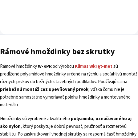
Rámové hmoždinky bez skrutky
Rámové hmoždinky
W-KPR
od výrobcu
Klimas Wkręt-met
sú
predĺžené polyamidové hmoždinky určené na rýchlu a spoľahlivú montáž
rôznych prvkov do bežných stavebných podkladov. Používajú sa na
priebežnú montáž cez upevňovaný prvok
, vďaka čomu nie je
potrebné samostatne vymeriavať polohu hmoždinky a montovaného
materiálu.
Hmoždinky sú vyrobené z kvalitného
polyamidu, označovaného aj
ako nylon
, ktorý poskytuje dobrú pevnosť, pružnosť a rozmerovú
stabilitu. Po zaskrutkovaní vhodnej skrutky sa rozperná časť hmoždinky