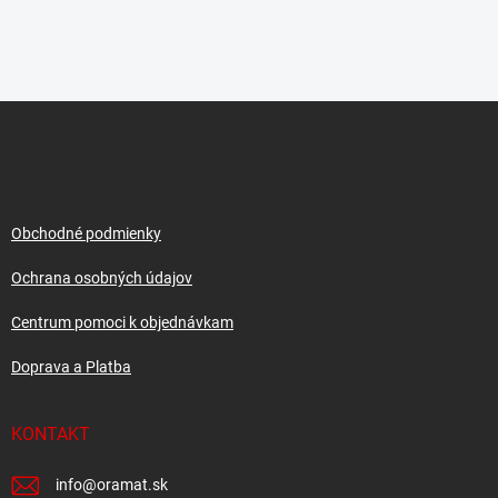
Z
á
p
ä
t
i
Obchodné podmienky
e
Ochrana osobných údajov
Centrum pomoci k objednávkam
Doprava a Platba
KONTAKT
info
@
oramat.sk