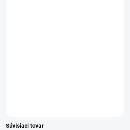
DORUČIŤ DO:
11.8.2026
−
+
Pridať do košíka
Rámová hmoždinka bez skrutky z polyamidu na montáž cez
upevňovaný prvok do betónu, plných tehál a keramických blokov.
DETAILNÉ INFORMÁCIE
OPÝTAŤ SA
Súvisiaci tovar