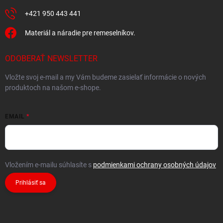
+421 950 443 441
Materiál a náradie pre remeselníkov.
ODOBERAŤ NEWSLETTER
Vložte svoj e-mail a my Vám budeme zasielať informácie o nových
produktoch na našom e-shope.
EMAIL
Vložením e-mailu súhlasíte s
podmienkami ochrany osobných údajov
Prihlásiť sa