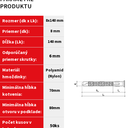
PRODUKTU
Rozmer (dk x Lk):
8x140 mm
Priemer (dk):
8 mm
Dĺžka (Lk):
140 mm
Odporúčaný
6 mm
priemer skrutky:
Materiál
Polyamid
(Nylon)
hmoždinky:
Minimálna hĺbka
70mm
kotvenia:
Minimálna hĺbka
80
mm
otvoru v podklade
:
​​Počet kusov v
50ks