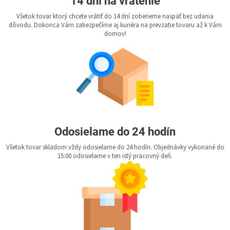
14 dní na vrátenie
Všetok tovar ktorý chcete vrátiť do 14 dní zoberieme naspäť bez udania
dôvodu. Dokonca Vám zabezpečíme aj kuriéra na prevzatie tovaru až k Vám
domov!
Odosielame do 24 hodín
Všetok tovar skladom vždy odosielame do 24 hodín. Objednávky vykonané do
15:00 odosielame v ten istý pracovný deň.