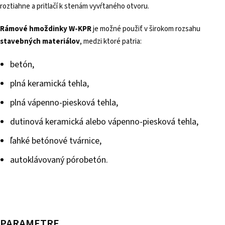
roztiahne a pritlačí k stenám vyvŕtaného otvoru.
Rámové hmoždinky W-KPR
je možné použiť v širokom rozsahu
stavebných materiálov
, medzi ktoré patria:
betón,
plná keramická tehla,
plná vápenno-piesková tehla,
dutinová keramická alebo vápenno-piesková tehla,
ľahké betónové tvárnice,
autoklávovaný pórobetón.
PARAMETRE