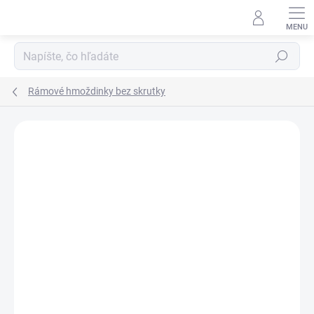
Prejsť
na
obsah
Hľadať
Rámové hmoždinky bez skrutky