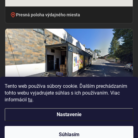
Presná poloha výdajného miesta
Tento web používa súbory cookie. Ďalším prechádzaním
tohto webu vyjadrujete súhlas s ich používaním. Viac
informácií
tu
.
Vchod pri označení „BILLA – PRÍJEM TOVARU“
Nastavenie
Copyright 2026
Oramat
. Všetky práva vyhradené.
Súhlasím