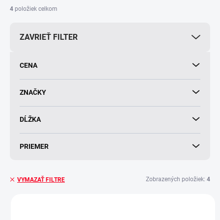
i
4
položiek celkom
e
p
ZAVRIEŤ FILTER
r
o
d
CENA
u
k
t
ZNAČKY
o
v
DĹŽKA
PRIEMER
Zobrazených položiek:
4
VYMAZAŤ FILTRE
V
ý