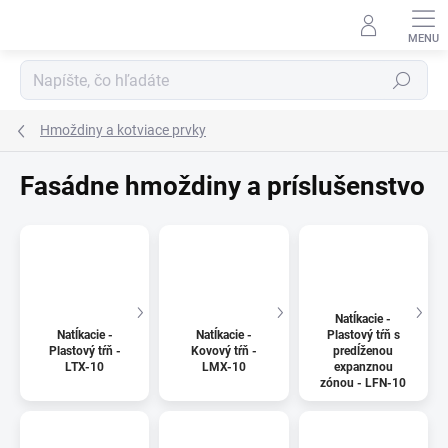
Prejsť
na
obsah
Hľadať
Hmoždiny a kotviace prvky
Fasádne hmoždiny a príslušenstvo
Natĺkacie -
Natĺkacie -
Natĺkacie -
Plastový tŕň s
Plastový tŕň -
Kovový tŕň -
predĺženou
LTX-10
LMX-10
expanznou
zónou - LFN-10