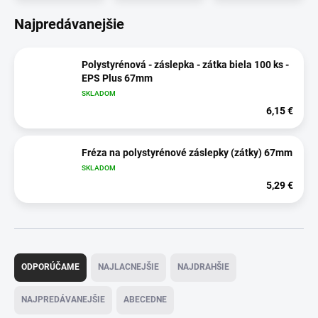
Najpredávanejšie
Polystyrénová - záslepka - zátka biela 100 ks -
EPS Plus 67mm
SKLADOM
6,15 €
Fréza na polystyrénové záslepky (zátky) 67mm
SKLADOM
5,29 €
R
a
ODPORÚČAME
NAJLACNEJŠIE
NAJDRAHŠIE
d
e
NAJPREDÁVANEJŠIE
ABECEDNE
n