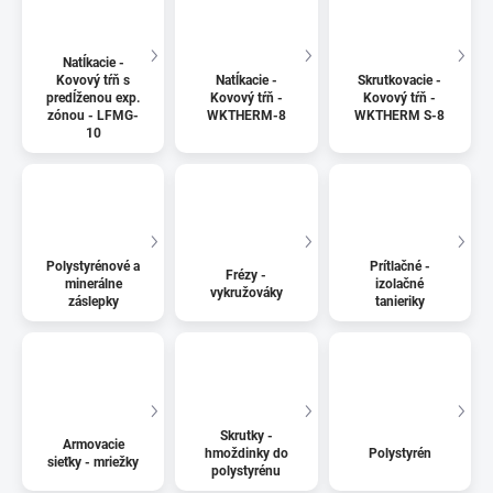
Natĺkacie -
Kovový tŕň s
Natĺkacie -
Skrutkovacie -
predĺženou exp.
Kovový tŕň -
Kovový tŕň -
zónou - LFMG-
WKTHERM-8
WKTHERM S-8
10
Polystyrénové a
Prítlačné -
Frézy -
minerálne
izolačné
vykružováky
záslepky
tanieriky
Skrutky -
Armovacie
hmoždinky do
Polystyrén
sieťky - mriežky
polystyrénu