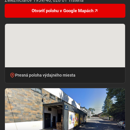
Železničiarov 1959/46, 028 01 Trstená
Otvoriť polohu v Google Mapách
Presná poloha výdajného miesta