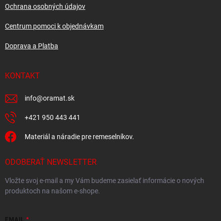
k
Ochrana osobných údajov
y
v
Centrum pomoci k objednávkam
ý
p
Doprava a Platba
i
s
u
KONTAKT
info
@
oramat.sk
+421 950 443 441
Materiál a náradie pre remeselníkov.
ODOBERAŤ NEWSLETTER
Vložte svoj e-mail a my Vám budeme zasielať informácie o nových
produktoch na našom e-shope.
EMAIL