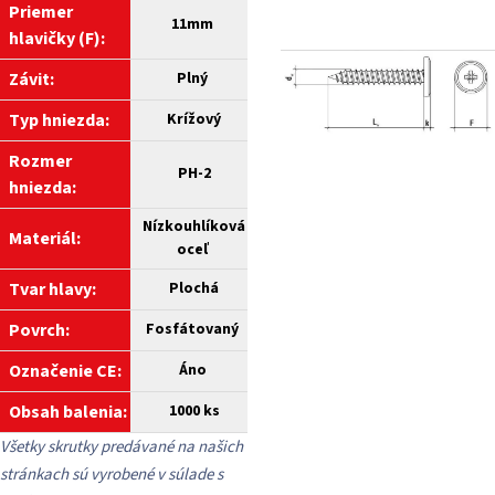
Priemer
11mm
hlavičky (F):
Závit:
Plný
Typ hniezda:
Krížový
Rozmer
PH-2
hniezda:
Nízkouhlíková
Materiál:
oceľ
Tvar hlavy:
Plochá
Povrch:
Fosfátovaný
Označenie CE:
Áno
Obsah balenia:
1000 ks
Všetky skrutky predávané na našich
stránkach sú vyrobené v súlade s