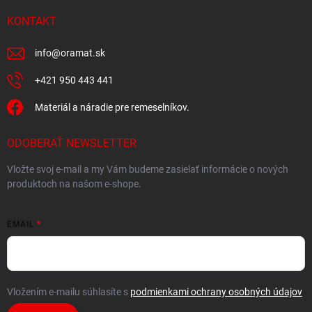
KONTAKT
info
@
oramat.sk
+421 950 443 441
Materiál a náradie pre remeselníkov.
ODOBERAŤ NEWSLETTER
Vložte svoj e-mail a my Vám budeme zasielať informácie o nových
produktoch na našom e-shope.
EMAIL
Vložením e-mailu súhlasíte s
podmienkami ochrany osobných údajov