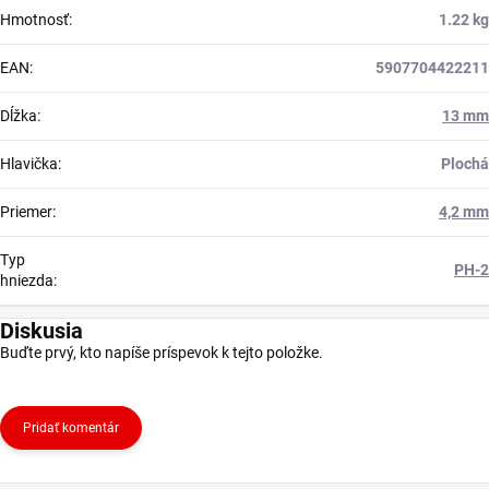
Hmotnosť
:
1.22 kg
EAN
:
5907704422211
Dĺžka
:
13 mm
Hlavička
:
Plochá
Priemer
:
4,2 mm
Typ
PH-2
hniezda
:
Diskusia
Buďte prvý, kto napíše príspevok k tejto položke.
Pridať komentár