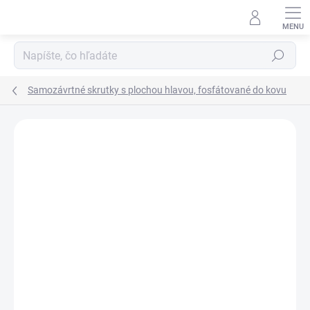
Prejsť
na
obsah
Hľadať
Samozávrtné skrutky s plochou hlavou, fosfátované do kovu