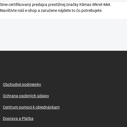
Sme certifikovaný predajca prestížnej značky Klimas Wkret-Met.
Navštívte náš e-shop a zaručene nájdete to čo potrebujete.
Z
á
p
ä
t
i
Obchodné podmienky
e
Ochrana osobných údajov
Centrum pomoci k objednávkam
Doprava a Platba