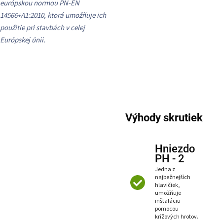
európskou normou PN-EN
14566+A1:2010, ktorá umožňuje ich
použitie pri stavbách v celej
Európskej únii.
Výhody skrutiek
Hniezdo
PH - 2
Jedna z
najbežnejších
hlavičiek,
umožňuje
inštaláciu
pomocou
krížových hrotov.