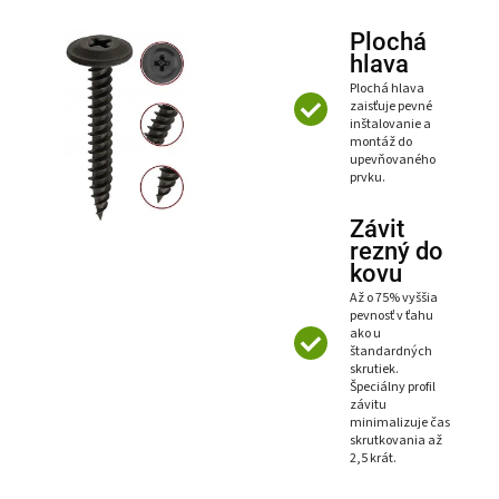
Plochá
hlava
Plochá hlava
zaisťuje pevné
inštalovanie a
montáž do
upevňovaného
prvku.
Závit
rezný do
kovu
Až o 75% vyššia
pevnosť v ťahu
ako u
štandardných
skrutiek.
Špeciálny profil
závitu
minimalizuje čas
skrutkovania až
2,5 krát.