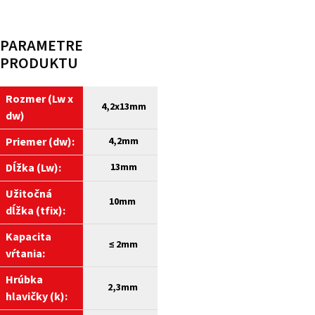
PARAMETRE
PRODUKTU
Rozmer (Lw x
4,2
x13mm
dw)
Priemer (dw):
4,2mm
Dĺžka (Lw):
13mm
Užitočná
10mm
dĺžka (tfix):
Kapacita
≤
2mm
vŕtania:
Hrúbka
2,3mm
hlavičky (k):