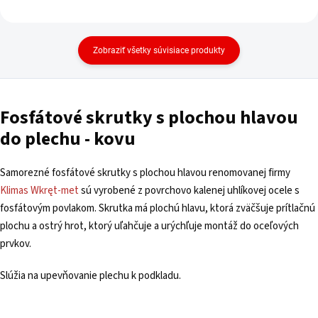
Zobraziť všetky súvisiace produkty
Fosfátové skrutky s plochou hlavou
do plechu - kovu
Samorezné fosfátové skrutky s plochou hlavou renomovanej firmy
Klimas Wkręt-met
sú vyrobené z povrchovo kalenej uhlíkovej ocele s
fosfátovým povlakom. Skrutka má plochú hlavu, ktorá zväčšuje prítlačnú
plochu a ostrý hrot, ktorý uľahčuje a urýchľuje montáž do oceľových
prvkov.
Slúžia na upevňovanie plechu k podkladu.