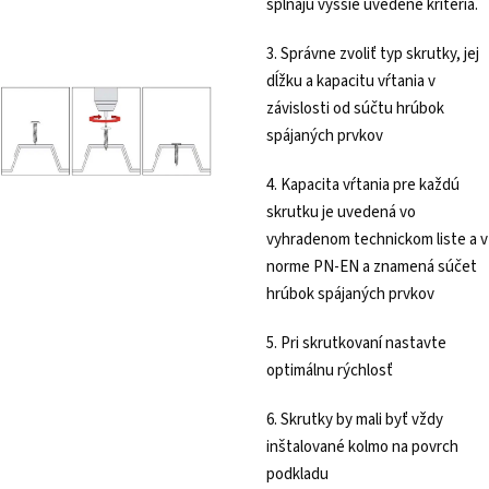
spĺňajú vyššie uvedené kritériá.
3. Správne zvoliť typ skrutky, jej
dĺžku a kapacitu vŕtania v
závislosti od súčtu hrúbok
spájaných prvkov
4. Kapacita vŕtania pre každú
skrutku je uvedená vo
vyhradenom technickom liste a v
norme PN-EN a znamená súčet
hrúbok spájaných prvkov
5. Pri skrutkovaní nastavte
optimálnu rýchlosť
6. Skrutky by mali byť vždy
inštalované kolmo na povrch
podkladu