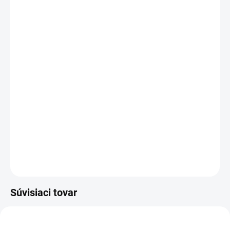
Samorezné / samozávrtné skrutky do železa, plechu,
kovu
pre montáž plechov.
DETAILNÉ INFORMÁCIE
OPÝTAŤ SA
Súvisiaci tovar