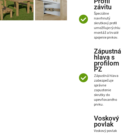
Profil
závitu
Špeciálne
navrhnutý
skrutkový profil
umožňuje rýchlu
montáž a trvalé
spojenie prvkov.
Zápustná
hlava s
profilom
PZ
Zápustná hlava
zabezpečuje
správne
zapustenie
skrutky do
upevňovaného
prvku.
Voskový
povlak
Voskový povlak