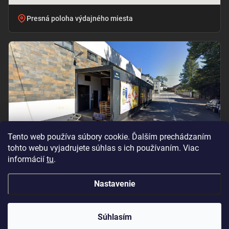
Presná poloha výdajného miesta
Tento web používa súbory cookie. Ďalším prechádzaním
tohto webu vyjadrujete súhlas s ich používaním. Viac
informácií
tu
.
Vchod pri označení „BILLA – PRÍJEM TOVARU“
Nastavenie
Copyright 2026
Oramat
. Všetky práva vyhradené.
Súhlasím
Vytvoril Shoptet Premium