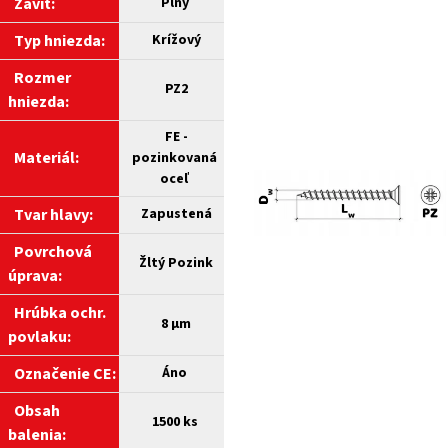
Závit:
Plný
Typ hniezda:
Krížový
Rozmer
PZ2
hniezda:
FE -
Materiál:
pozinkovaná
oceľ
Tvar hlavy:
Zapustená
Povrchová
Žltý Pozink
úprava:
Hrúbka ochr.
8 µm
povlaku:
Označenie CE:
Áno
Obsah
1500 ks
balenia: