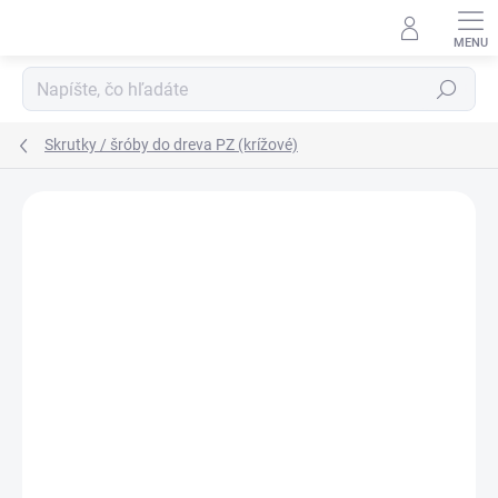
Prejsť
na
obsah
Hľadať
Skrutky / šróby do dreva PZ (krížové)