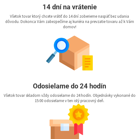
14 dní na vrátenie
Všetok tovar ktorý chcete vrátiť do 14 dní zoberieme naspäť bez udania
dôvodu. Dokonca Vám zabezpečíme aj kuriéra na prevzatie tovaru až k Vám
domov!
Odosielame do 24 hodín
Všetok tovar skladom vždy odosielame do 24 hodín. Objednávky vykonané do
15:00 odosielame v ten istý pracovný deň.