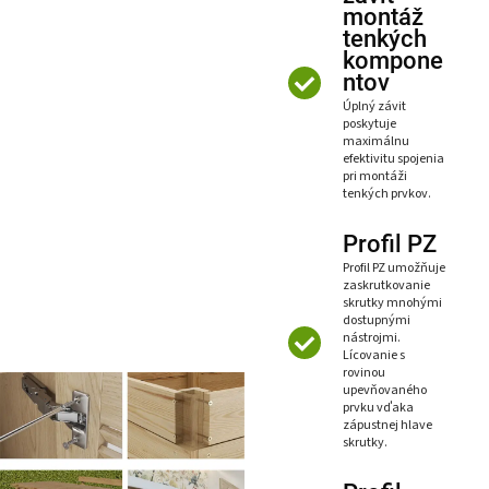
montáž
tenkých
kompone
ntov
Úplný závit
poskytuje
maximálnu
efektivitu spojenia
pri montáži
tenkých prvkov.
Profil PZ
Profil PZ umožňuje
zaskrutkovanie
skrutky mnohými
dostupnými
nástrojmi.
Lícovanie s
rovinou
upevňovaného
prvku vďaka
zápustnej hlave
skrutky.