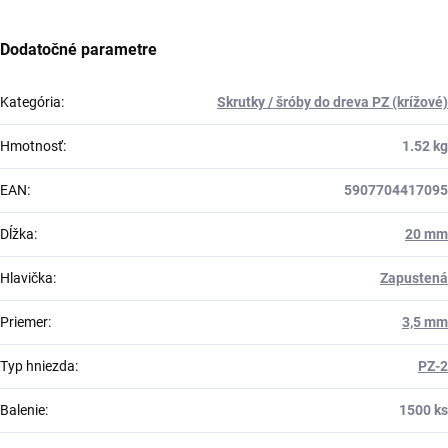
Dodatočné parametre
Kategória
:
Skrutky / šróby do dreva PZ (krížové)
Hmotnosť
:
1.52 kg
EAN
:
5907704417095
Dĺžka
:
20 mm
Hlavička
:
Zapustená
Priemer
:
3,5 mm
Typ hniezda
:
PZ-2
Balenie
:
1500 ks