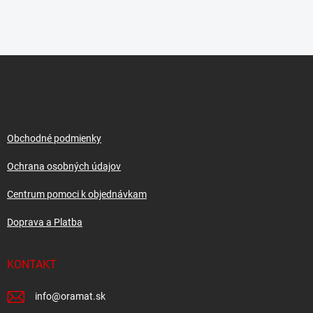
Z
á
p
ä
t
i
Obchodné podmienky
e
Ochrana osobných údajov
Centrum pomoci k objednávkam
Doprava a Platba
KONTAKT
info
@
oramat.sk