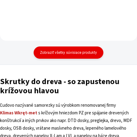
Zobraziť všetky súvisiace produkty
Skrutky do dreva - so zapustenou
krížovou hlavou
Ľudovo nazývané samorezky sú výrobkom renomovanej firmy
Klimas
Wkręt-met
s krížovým hniezdom PZ pre spájanie drevených
konštrukcií a iných prvkov ako napr. DTD dosky, preglejka, drevo, MDF
dosky, OSB dosky, vrátane masívneho dreva, lepeného lamelového
dreva, drevených panelov X-Lam a LVL a panelov na báze dreva.