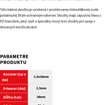
Táto kalená skrutka je vyrobená z pozinkovanej nízkouhlíkovej ocele
potiahnutej žltým ochranným náterom. Skrutky majú zápustnú hlavu s
PZ hniezdom, plný závit a špeciálny rezný hrot vhodný pre spoje v
drevených konštrukciách.
PARAMETRE
PRODUKTU
Rozmer (Lw x
3,5x20mm
dw)
Priemer (dw):
3,5mm
Dĺžka (Lw):
20mm