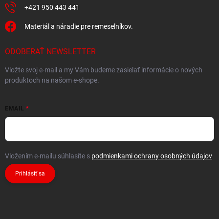
+421 950 443 441
Materiál a náradie pre remeselníkov.
ODOBERAŤ NEWSLETTER
Vložte svoj e-mail a my Vám budeme zasielať informácie o nových
produktoch na našom e-shope.
EMAIL
Vložením e-mailu súhlasíte s
podmienkami ochrany osobných údajov
Prihlásiť sa