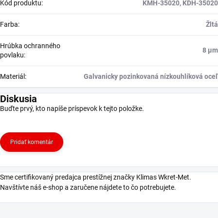
Kód produktu
:
KMH-35020, KDH-35020
Farba
:
Žltá
Hrúbka ochranného
8 μm
povlaku
:
Materiál
:
Galvanicky pozinkovaná nízkouhlíková oceľ
Diskusia
Buďte prvý, kto napíše príspevok k tejto položke.
Pridať komentár
Sme certifikovaný predajca prestížnej značky Klimas Wkret-Met.
Navštívte náš e-shop a zaručene nájdete to čo potrebujete.