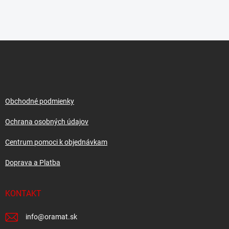
Z
á
p
ä
t
i
Obchodné podmienky
e
Ochrana osobných údajov
Centrum pomoci k objednávkam
Doprava a Platba
KONTAKT
info
@
oramat.sk