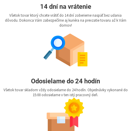
14 dní na vrátenie
Všetok tovar ktorý chcete vrátiť do 14 dní zoberieme naspäť bez udania
dôvodu. Dokonca Vám zabezpečíme aj kuriéra na prevzatie tovaru až k Vám
domov!
Odosielame do 24 hodín
Všetok tovar skladom vždy odosielame do 24 hodín. Objednávky vykonané do
15:00 odosielame v ten istý pracovný deň.