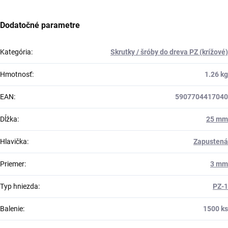
Dodatočné parametre
Kategória
:
Skrutky / šróby do dreva PZ (krížové)
Hmotnosť
:
1.26 kg
EAN
:
5907704417040
Dĺžka
:
25 mm
Hlavička
:
Zapustená
Priemer
:
3 mm
Typ hniezda
:
PZ-1
Balenie
:
1500 ks