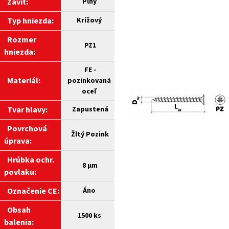
Závit:
Plný
Typ hniezda:
Krížový
Rozmer
PZ1
hniezda:
FE -
Materiál:
pozinkovaná
oceľ
Tvar hlavy:
Zapustená
Povrchová
Žltý Pozink
úprava:
Hrúbka ochr.
8 µm
povlaku:
Označenie CE:
Áno
Obsah
1500 ks
balenia: