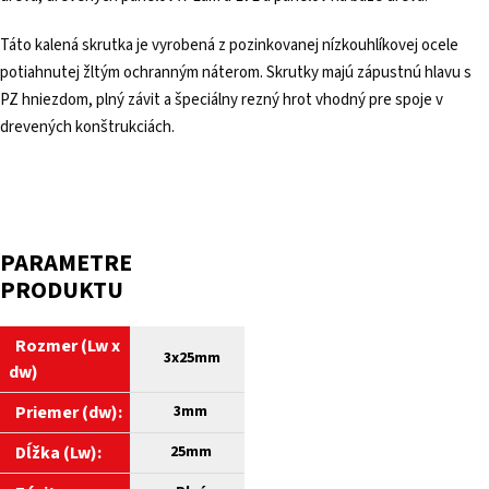
Táto kalená skrutka je vyrobená z pozinkovanej nízkouhlíkovej ocele
potiahnutej žltým ochranným náterom. Skrutky majú zápustnú hlavu s
PZ hniezdom, plný závit a špeciálny rezný hrot vhodný pre spoje v
drevených konštrukciách.
PARAMETRE
PRODUKTU
Rozmer (Lw x
3x25mm
dw)
Priemer (dw):
3mm
Dĺžka (Lw):
25mm