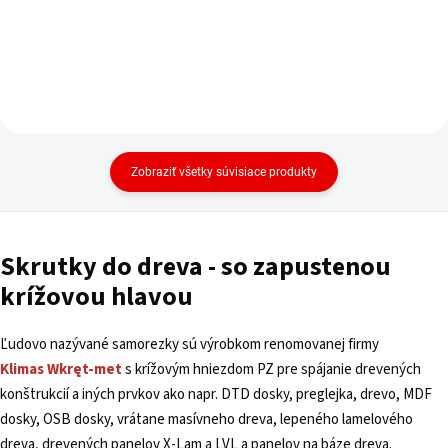
Zobraziť všetky súvisiace produkty
Skrutky do dreva - so zapustenou
krížovou hlavou
Ľudovo nazývané samorezky sú výrobkom renomovanej firmy
Klimas
Wkręt-met
s krížovým hniezdom PZ pre spájanie drevených
konštrukcií a iných prvkov ako napr. DTD dosky, preglejka, drevo, MDF
dosky, OSB dosky, vrátane masívneho dreva, lepeného lamelového
dreva, drevených panelov X-Lam a LVL a panelov na báze dreva.