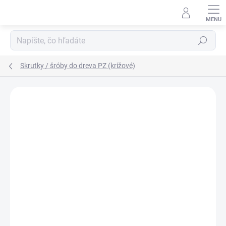
Prejsť
na
obsah
Hľadať
Skrutky / šróby do dreva PZ (krížové)