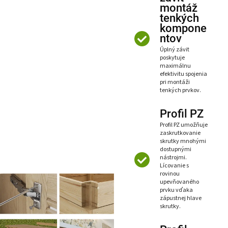
montáž
tenkých
kompone
ntov
Úplný závit
poskytuje
maximálnu
efektivitu spojenia
pri montáži
tenkých prvkov.
Profil PZ
Profil PZ umožňuje
zaskrutkovanie
skrutky mnohými
dostupnými
nástrojmi.
Lícovanie s
rovinou
upevňovaného
prvku vďaka
zápustnej hlave
skrutky.