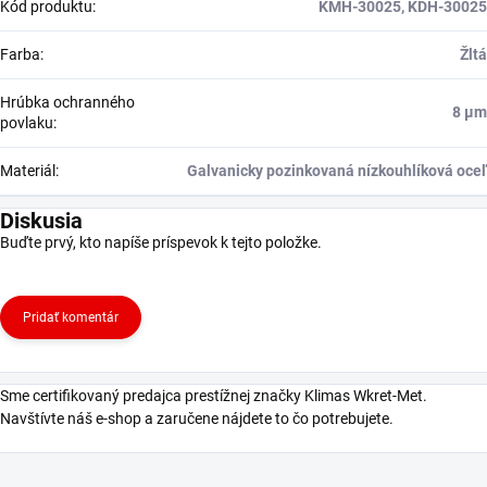
Kód produktu
:
KMH-30025, KDH-30025
Farba
:
Žltá
Hrúbka ochranného
8 μm
povlaku
:
Materiál
:
Galvanicky pozinkovaná nízkouhlíková oceľ
Diskusia
Buďte prvý, kto napíše príspevok k tejto položke.
Pridať komentár
Sme certifikovaný predajca prestížnej značky Klimas Wkret-Met.
Navštívte náš e-shop a zaručene nájdete to čo potrebujete.