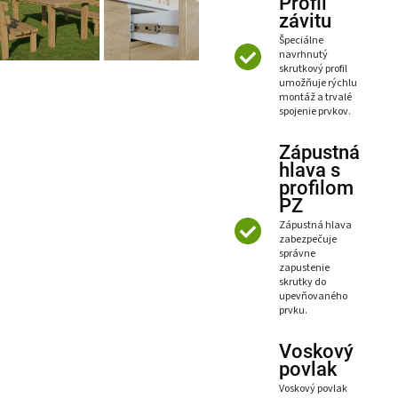
Profil
závitu
Špeciálne
navrhnutý
skrutkový profil
umožňuje rýchlu
montáž a trvalé
spojenie prvkov.
Zápustná
hlava s
profilom
PZ
Zápustná hlava
zabezpečuje
správne
zapustenie
skrutky do
upevňovaného
prvku.
Voskový
povlak
Voskový povlak