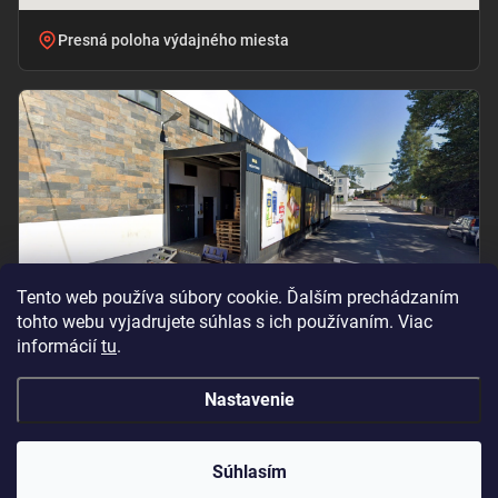
Presná poloha výdajného miesta
Tento web používa súbory cookie. Ďalším prechádzaním
tohto webu vyjadrujete súhlas s ich používaním. Viac
informácií
tu
.
Vchod pri označení „BILLA – PRÍJEM TOVARU“
Nastavenie
Copyright 2026
Oramat
. Všetky práva vyhradené.
Súhlasím
Vytvoril Shoptet Premium