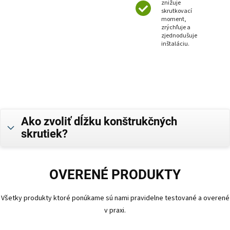
znižuje
skrutkovací
moment,
zrýchľuje a
zjednodušuje
inštaláciu.
Ako zvoliť dĺžku konštrukčných
skrutiek?
OVERENÉ PRODUKTY
Všetky produkty ktoré ponúkame sú nami pravidelne testované a overené
v praxi.