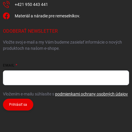
+421 950 443 441
Materiál a náradie pre remeselníkov.
ODOBERAŤ NEWSLETTER
Vložte svoj e-mail a my Vám budeme zasielať informácie o nových
produktoch na našom e-shope.
EMAIL
Vložením e-mailu súhlasíte s
podmienkami ochrany osobných údajov
Prihlásiť sa