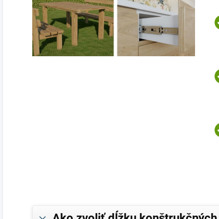
Ako zvoliť dĺžku konštrukčných