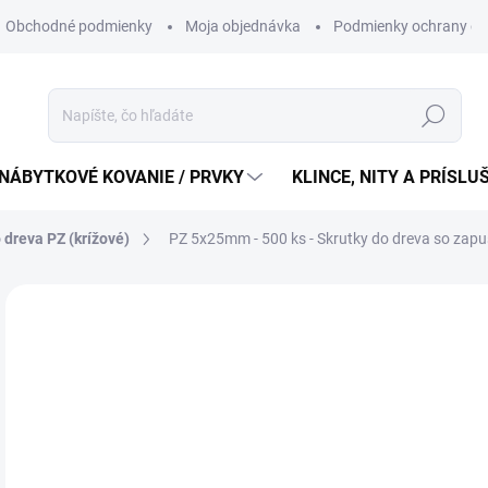
Obchodné podmienky
Moja objednávka
Podmienky ochrany os
Hľadať
NÁBYTKOVÉ KOVANIE / PRVKY
KLINCE, NITY A PRÍSL
o dreva PZ (krížové)
PZ 5x25mm - 500 ks - Skrutky do dreva so zap
10
8,1
Jedn
0,02 
cena
SK
MÔŽ
DO: