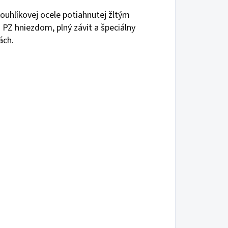
kouhlíkovej ocele potiahnutej žltým
PZ hniezdom, plný závit a špeciálny
ách.