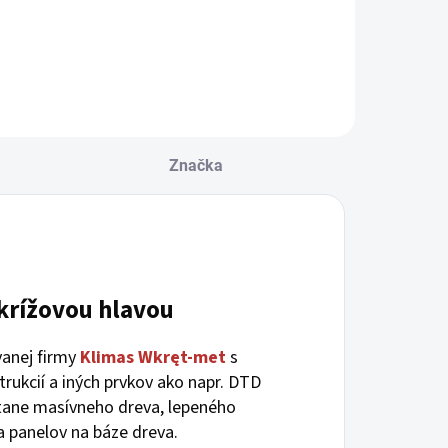
Značka
 krížovou hlavou
anej firmy
Klimas
Wkręt-met
s
rukcií a iných prvkov ako napr. DTD
átane masívneho dreva, lepeného
a panelov na báze dreva.