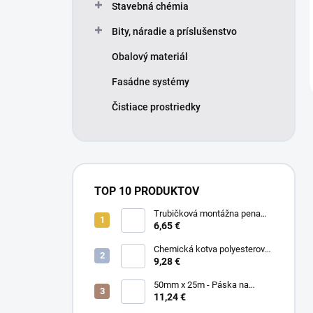
Stavebná chémia
Bity, náradie a príslušenstvo
Obalový materiál
Fasádne systémy
Čistiace prostriedky
TOP 10 PRODUKTOV
Trubičková montážna pena
SMART 750ml - Nízkorozťažná
6,65 €
polyuretánová
Chemická kotva polyesterová
300ml
9,28 €
50mm x 25m - Páska na
spájanie a opravu membrán -
11,24 €
Jednostranná TOPBAND