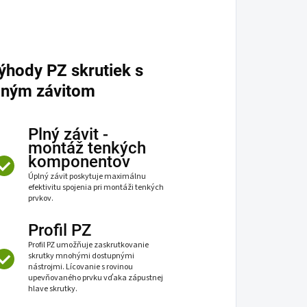
ýhody PZ skrutiek s
lným závitom
Plný závit -
montáž tenkých
komponentov
Úplný závit poskytuje maximálnu
efektivitu spojenia pri montáži tenkých
prvkov.
Profil PZ
Profil PZ umožňuje zaskrutkovanie
skrutky mnohými dostupnými
nástrojmi. Lícovanie s rovinou
upevňovaného prvku vďaka zápustnej
hlave skrutky.