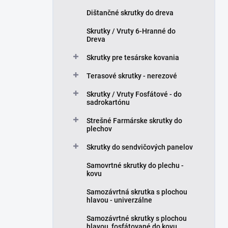
l
Dištančné skrutky do dreva
Skrutky / Vruty 6-Hranné do
Dreva
Skrutky pre tesárske kovania
Terasové skrutky - nerezové
Skrutky / Vruty Fosfátové - do
sadrokartónu
Strešné Farmárske skrutky do
plechov
Skrutky do sendvičových panelov
Samovrtné skrutky do plechu -
kovu
Samozávrtná skrutka s plochou
hlavou - univerzálne
Samozávrtné skrutky s plochou
hlavou, fosfátované do kovu