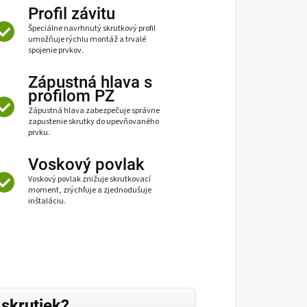
Profil závitu
Špeciálne navrhnutý skrutkový profil
umožňuje rýchlu montáž a trvalé
spojenie prvkov.
Zápustná hlava s
profilom PZ
Zápustná hlava zabezpečuje správne
zapustenie skrutky do upevňovaného
prvku.
Voskový povlak
Voskový povlak znižuje skrutkovací
moment, zrýchľuje a zjednodušuje
inštaláciu.
 skrutiek?