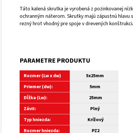
Táto kalená skrutka je vyrobená z pozinkovanej níz
ochranným náterom. Skrutky majú zápustnú hlavu s 
rezný hrot vhodný pre spoje v drevených konštrukci
PARAMETRE PRODUKTU
Rozmer (Lw x dw)
5x25mm
Priemer (dw):
5mm
Dĺžka (Lw):
25mm
Závit:
Plný
Typ hniezda:
Krížový
Rozmer hniezda:
PZ2