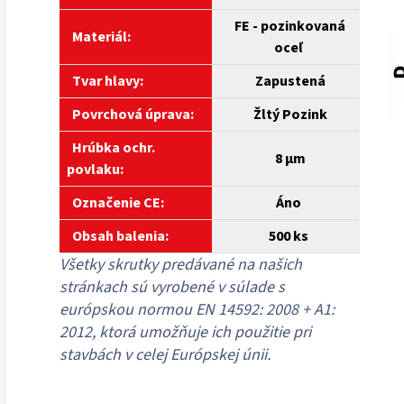
FE - pozinkovaná
Materiál:
oceľ
Tvar hlavy:
Zapustená
Povrchová úprava:
Žltý Pozink
Hrúbka ochr.
8 µm
povlaku:
Označenie CE:
Áno
Obsah balenia:
500 ks
Všetky skrutky predávané na našich
stránkach sú vyrobené v súlade s
európskou normou EN 14592: 2008 + A1:
2012, ktorá umožňuje ich použitie pri
stavbách v celej Európskej únii.