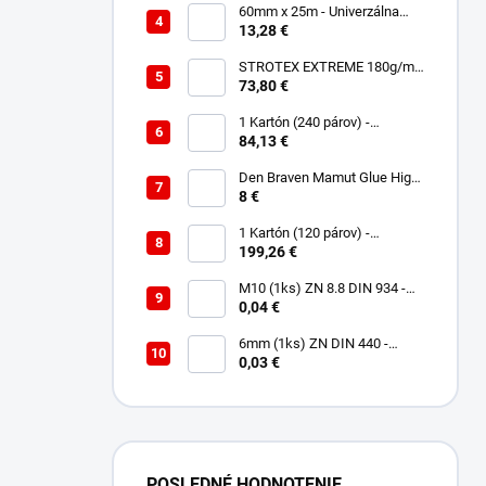
60mm x 25m - Univerzálna
páska - Jednostranná
13,28 €
UNISAN
STROTEX EXTREME 180g/m2
- Strešná fólia / membrána
73,80 €
(75m2)
1 Kartón (240 párov) -
Rukavice Verken onyx
84,13 €
RedLatex- veľkosť 9/L
Den Braven Mamut Glue High
Tack 290 ml biely
8 €
1 Kartón (120 párov) -
Rukavice Verken VELCRO -
199,26 €
veľkosť 9/L
M10 (1ks) ZN 8.8 DIN 934 -
Matica 6HR
0,04 €
6mm (1ks) ZN DIN 440 -
Podložka Veľkoplošná
0,03 €
POSLEDNÉ HODNOTENIE