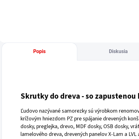
Popis
Diskusia
Skrutky do dreva - so zapustenou
Ľudovo nazývané samorezky sú výrobkom renomov
krížovým hniezdom PZ pre spájanie drevených konšt
dosky, preglejka, drevo, MDF dosky, OSB dosky, vr
lamelového dreva, drevených panelov X-Lam a LVL 