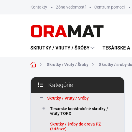
Prejsť
Kontakty
Zóna vedomostí
Centrum pomoci
na
obsah
SKRUTKY / VRUTY / ŠRÓBY
TESÁRSKE A 
Domov
Skrutky / Vruty / Šróby
Skrutky / šróby d
B
Kategórie
o
Preskočiť
č
kategórie
n
Skrutky / Vruty / Šróby
ý
Tesárske konštrukčné skrutky /
p
vruty TORX
a
n
Skrutky / šróby do dreva PZ
(krížové)
e