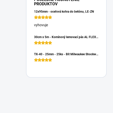
PRODUKTOV
12x95mm - oceľová kotva do betónu, LE-ZN
vyhovuje
30cm x 5m - Komínový lemovací pás AL FLEX 3D - Hnedá RAL 8017, Hliníkový
TX-40 - 25mm - 25ks - Bit Milwaukee Shockwave TORX