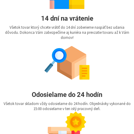
14 dní na vrátenie
Všetok tovar ktorý chcete vrátiť do 14 dní zoberieme naspäť bez udania
dôvodu. Dokonca Vám zabezpečíme aj kuriéra na prevzatie tovaru až k Vám
domov!
Odosielame do 24 hodín
Všetok tovar skladom vždy odosielame do 24 hodín. Objednávky vykonané do
15:00 odosielame v ten istý pracovný deň.