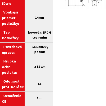
(Dw):
Vonkajší
priemer
14mm
podložky:
Typ
kovová s EPDM
tesnením
Podložky:
Povrchová
Galvanický
pozink
úprava:
Hrúbka
ochr.
≥
12 µm
povlaku:
Odolnosť
C1
proti korózii:
Označenie
Áno
CE: