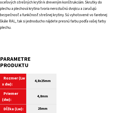
oceľových strešných krytín k dreveným konštrukciám. Skrutky do
plechu a plechová krytina tvoria nerozlučnú dvojicu a zaručujú
bezpečnosť a funkčnosť strešnej krytiny. Sú vyhotovené vo farebnej
škále RAL, tak si jednoducho nájdete presnú farbu podľa vašej farby
plechu.
PARAMETRE
PRODUKTU
Rozmer (Lw
4,8
x25mm
x dw):
Priemer
4,8mm
(dw):
Dĺžka (Lw):
25mm