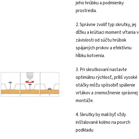
jeho hrúbku a podmienky
prostredia.
2. Správne zvoliť typ skrutky, jej
dĺžku a krútiaci moment vŕtania v
závislosti od súčtu hrúbok
spájaných prvkov a efektívnu
hĺbku kotvenia.
3. Pri skrutkovaní nastavte
optimálnu rýchlosť, príliš vysoké
otáčky môžu spôsobiť spálenie
vrtákov a znemožnenie správnej
montáže.
4. Skrutky by mali byť vždy
inštalované kolmo na povrch
podkladu