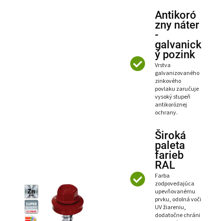
Antikoró
zny náter
-
galvanick
ý pozink
Vrstva
galvanizovaného
zinkového
povlaku zaručuje
vysoký stupeň
antikoróznej
ochrany.
Široká
paleta
farieb
RAL
Farba
zodpovedajúca
upevňovanému
prvku, odolná voči
UV žiareniu,
dodatočne chráni