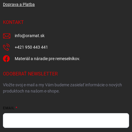
Doprava a Platba
KONTAKT
info
@
oramat.sk
+421 950 443 441
Materiál a náradie pre remeselníkov.
ODOBERAŤ NEWSLETTER
Vložte svoj e-mail a my Vám budeme zasielať informácie o nových
produktoch na našom e-shope.
EMAIL