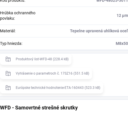
Kód produktu
:
WFD-48025-3011
Hrúbka ochranného
12 μm
povlaku
:
Materiál
:
Tepelne upravená uhlíková oceľ
Typ hniezda
:
M8x50
Produktový list-WFD-48 (228.4 kB)
Vyhlásenie o parametroch č. 17SZ16 (551.5 kB)
Európske technické hodnotenie-ETA-160443 (523.3 kB)
WFD - Samovrtné strešné skrutky