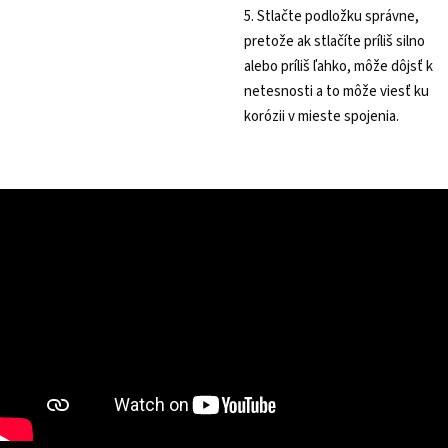
5. Stlačte podložku správne,
pretože ak stlačíte príliš silno
alebo príliš ľahko, môže dôjsť k
netesnosti a to môže viesť ku
korózii v mieste spojenia.