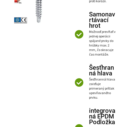
proti korózii.
Samonav
rtávací
hrot
Možnosť prevŕtať v
jednej operácii
spájané prvky do
hrúbky max. 2
mm, čo skracuje
čas montáže.
Šesťhran
ná hlava
Šesťhranná hlava
zaisťuje
primeraný prítlak
upevňovaného
prvku.
integrova
ná EPDM
Podložka