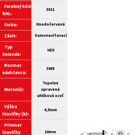
Farebný kód
3011
RAL:
Farba:
Hnedočervená
Závit:
Samonavŕtavací
Typ
HEX
hniezda:
Rozmer
SW8
nádstavca:
Tepelne
Materiál:
upravená
uhlíková oceľ
Výška
4,5mm
hlavičky (k):
Priemer
hlavičky
10mm