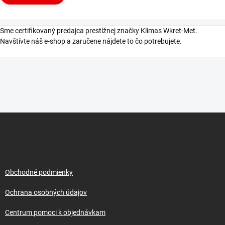
Sme certifikovaný predajca prestížnej značky Klimas Wkret-Met.
Navštívte náš e-shop a zaručene nájdete to čo potrebujete.
Z
á
p
ä
t
i
Obchodné podmienky
e
Ochrana osobných údajov
Centrum pomoci k objednávkam