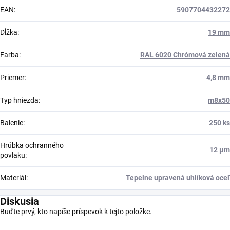
EAN
:
5907704432272
Dĺžka
:
19 mm
Farba
:
RAL 6020 Chrómová zelená
Priemer
:
4,8 mm
Typ hniezda
:
m8x50
Balenie
:
250 ks
Hrúbka ochranného
12 μm
povlaku
:
Materiál
:
Tepelne upravená uhlíková oceľ
Diskusia
Buďte prvý, kto napíše príspevok k tejto položke.