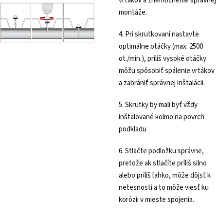
vrtákov a znemožnenie správnej
montáže.
4. Pri skrutkovaní nastavte
optimálne otáčky (max. 2500
ot./min.), príliš vysoké otáčky
môžu spôsobiť spálenie vrtákov
a zabrániť správnej inštalácii.
5. Skrutky by mali byť vždy
inštalované kolmo na povrch
podkladu
6. Stlačte podložku správne,
pretože ak stlačíte príliš silno
alebo príliš ľahko, môže dôjsť k
netesnosti a to môže viesť ku
korózii v mieste spojenia.