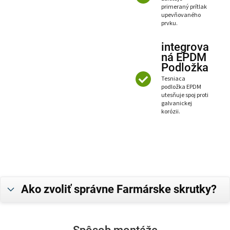
primeraný prítlak
upevňovaného
prvku.
integrova
ná EPDM
Podložka
Tesniaca
podložka EPDM
utesňuje spoj proti
galvanickej
korózii.
Ako zvoliť správne Farmárske skrutky?