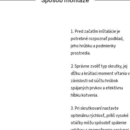
Spôsob montáže
1. Pred začatím inštalácie je
potrebné rozpoznať podklad,
jeho hrúbku a podmienky
prostredia.
2. Správne zvoliť typ skrutky, jej
dĺžku a krútiaci moment vŕtania v
závislosti od súčtu hrúbok
spájaných prvkov a efektívnu
hĺbku kotvenia.
3. Pri skrutkovaní nastavte
optimálnu rýchlosť, príliš vysoké
otáčky môžu spôsobiť spálenie