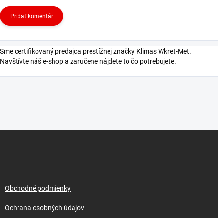
Pridať komentár
Sme certifikovaný predajca prestížnej značky Klimas Wkret-Met.
Navštívte náš e-shop a zaručene nájdete to čo potrebujete.
Z
á
p
ä
t
i
Obchodné podmienky
e
Ochrana osobných údajov