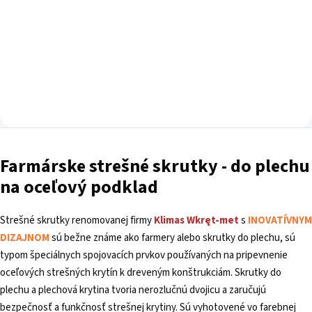
Do košíka
Farmárske strešné
skrutky - do plechu
na oceľový podklad
Strešné skrutky renomovanej firmy
Klimas
Wkręt-met
s
INOVATÍVNYM
DIZAJNOM
sú bežne známe ako farmery alebo skrutky do plechu, sú
typom špeciálnych spojovacích prvkov používaných na pripevnenie
oceľových strešných krytín k dreveným konštrukciám. Skrutky do
plechu a plechová krytina tvoria nerozlučnú dvojicu a zaručujú
bezpečnosť a funkčnosť strešnej krytiny. Sú vyhotovené vo farebnej