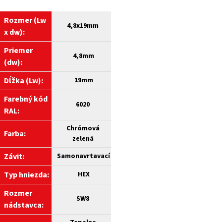
Rozmer (Lw
4,8
x19mm
x dw):
Priemer
4,8mm
(dw):
Dĺžka (Lw):
19mm
Farebný kód
6020
RAL:
Chrómová
Farba:
zelená
Závit:
Samonavrtavací
Typ hniezda:
HEX
Rozmer
SW8
nádstavca: