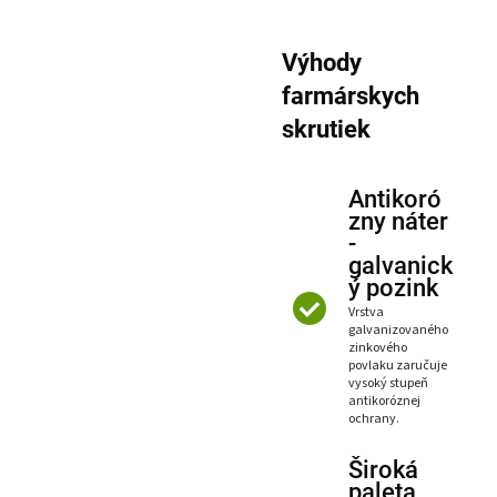
Výhody
farmárskych
skrutiek
Antikoró
zny náter
-
galvanick
ý pozink
Vrstva
galvanizovaného
zinkového
povlaku zaručuje
vysoký stupeň
antikoróznej
ochrany.
Široká
paleta