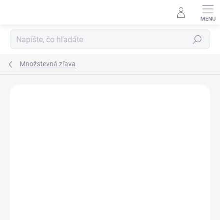
Prejsť
na
obsah
Hľadať
Množstevná zľava