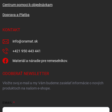
Centrum pomoci k objednávkam
Doprava a Platba
KONTAKT
info
@
oramat.sk
+421 950 443 441
Materiál a náradie pre remeselníkov.
ODOBERAŤ NEWSLETTER
Vložte svoj e-mail a my Vám budeme zasielať informácie o nových
produktoch na našom e-shope.
EMAIL