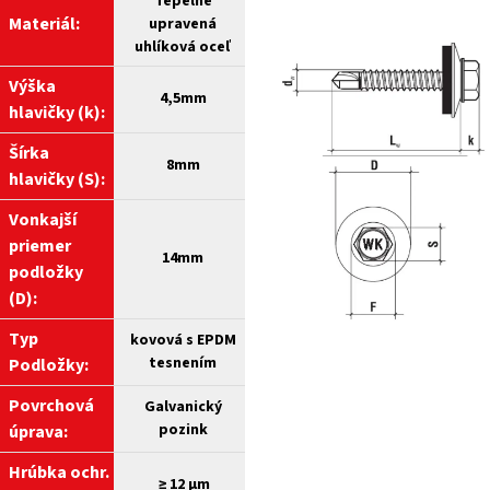
Tepelne
Materiál:
upravená
uhlíková oceľ
Výška
4,5mm
hlavičky (k):
Šírka
8mm
hlavičky (S):
Vonkajší
priemer
14mm
podložky
(D):
Typ
kovová s EPDM
tesnením
Podložky:
Povrchová
Galvanický
pozink
úprava:
Hrúbka ochr.
≥ 12 µm