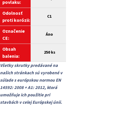
povlaku:
Odolnosť
C1
proti korózii:
Označenie
Áno
CE:
Obsah
250 ks
balenia:
Všetky skrutky predávané na
našich stránkach sú vyrobené v
súlade s európskou normou EN
14592: 2008 + A1: 2012, ktorá
umožňuje ich použitie pri
stavbách v celej Európskej únii.