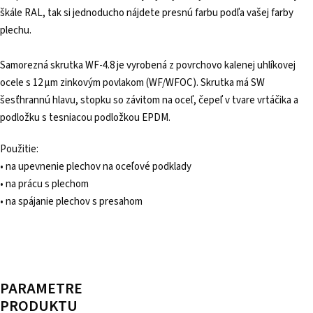
škále RAL, tak si jednoducho nájdete presnú farbu podľa vašej farby
plechu.
Samorezná skrutka WF-4.8 je vyrobená z povrchovo kalenej uhlíkovej
ocele s 12 µm zinkovým povlakom (WF/WFOC). Skrutka má SW
šesťhrannú hlavu, stopku so závitom na oceľ, čepeľ v tvare vrtáčika a
podložku s tesniacou podložkou EPDM.
Použitie:
• na upevnenie plechov na oceľové podklady
• na prácu s plechom
• na spájanie plechov s presahom
PARAMETRE
PRODUKTU