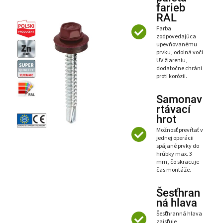
farieb
RAL
Farba
zodpovedajúca
upevňovanému
prvku, odolná voči
UV žiareniu,
dodatočne chráni
proti korózii.
Samonav
rtávací
hrot
Možnosť prevŕtať v
jednej operácii
spájané prvky do
hrúbky max. 3
mm, čo skracuje
čas montáže.
Šesťhran
ná hlava
Šesťhranná hlava
zaisťuje