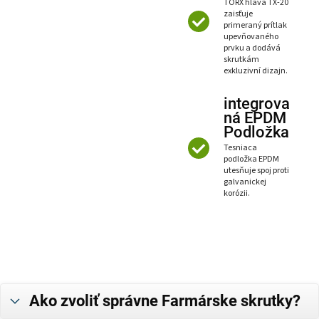
TORX hlava TX-20
zaisťuje
primeraný prítlak
upevňovaného
prvku a dodává
skrutkám
exkluzivní dizajn.
integrova
ná EPDM
Podložka
Tesniaca
podložka EPDM
utesňuje spoj proti
galvanickej
korózii.
Ako zvoliť správne Farmárske skrutky?