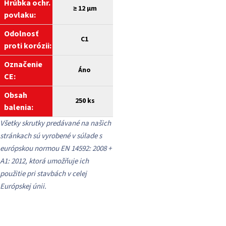
Hrúbka ochr.
≥
12 µm
povlaku:
Odolnosť
C1
proti korózii:
Označenie
Áno
CE:
Obsah
250 ks
balenia:
Všetky skrutky predávané na našich
stránkach sú vyrobené v súlade s
európskou normou EN 14592: 2008 +
A1: 2012, ktorá umožňuje ich
použitie pri stavbách v celej
Európskej únii.