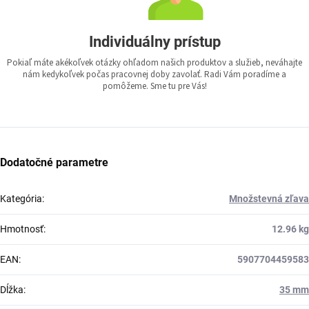
Individuálny prístup
Pokiaľ máte akékoľvek otázky ohľadom našich produktov a služieb, neváhajte
nám kedykoľvek počas pracovnej doby zavolať. Radi Vám poradíme a
pomôžeme. Sme tu pre Vás!
Dodatočné parametre
Kategória
:
Množstevná zľava
Hmotnosť
:
12.96 kg
EAN
:
5907704459583
Dĺžka
:
35 mm