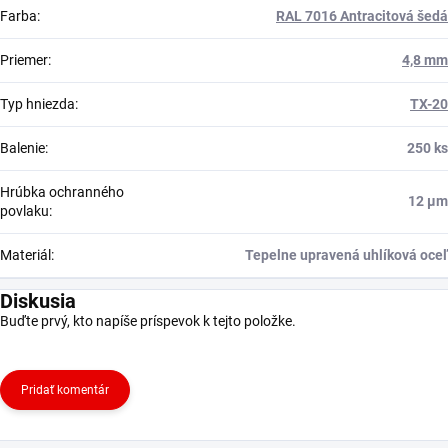
Farba
:
RAL 7016 Antracitová šedá
Priemer
:
4,8 mm
Typ hniezda
:
TX-20
Balenie
:
250 ks
Hrúbka ochranného
12 μm
povlaku
:
Materiál
:
Tepelne upravená uhlíková oceľ
Diskusia
Buďte prvý, kto napíše príspevok k tejto položke.
Pridať komentár