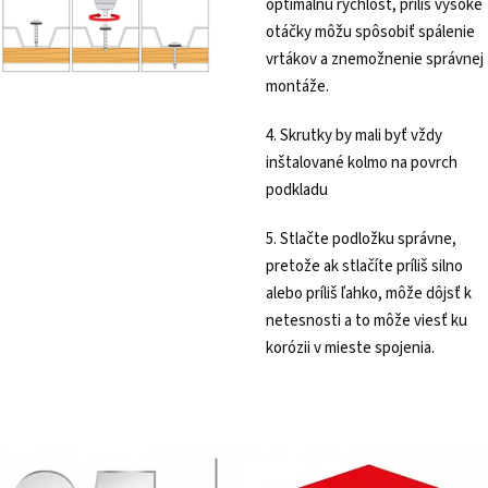
optimálnu rýchlosť, príliš vysoké
otáčky môžu spôsobiť spálenie
vrtákov a znemožnenie správnej
montáže.
4. Skrutky by mali byť vždy
inštalované kolmo na povrch
podkladu
5. Stlačte podložku správne,
pretože ak stlačíte príliš silno
alebo príliš ľahko, môže dôjsť k
netesnosti a to môže viesť ku
korózii v mieste spojenia.