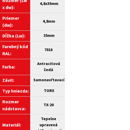
Rozmer (Lw
4,8
x35mm
x dw):
Priemer
4,8mm
(dw):
Dĺžka (Lw):
35mm
Farebný kód
7016
RAL:
Antracitová
Farba:
šedá
Závit:
Samonavŕtavací
Typ hniezda:
TORX
Rozmer
TX-20
nádstavca:
Tepelne
Materiál:
upravená