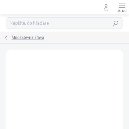
Prejsť
na
obsah
Hľadať
Množstevná zľava