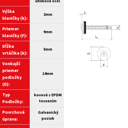
uhlíková oceľ
Výška
2mm
hlavičky (k):
Priemer
9mm
hlavičky (F):
Dĺžka
5mm
vrtáčika (k):
Vonkajší
priemer
14mm
podložky
(D):
Typ
kovová s EPDM
tesnením
Podložky:
Povrchová
Galvanický
pozink
úprava: