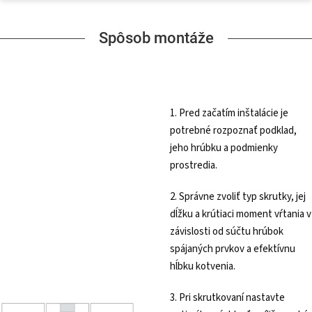
Spôsob montáže
1. Pred začatím inštalácie je
potrebné rozpoznať podklad,
jeho hrúbku a podmienky
prostredia.
2. Správne zvoliť typ skrutky, jej
dĺžku a krútiaci moment vŕtania v
závislosti od súčtu hrúbok
spájaných prvkov a efektívnu
hĺbku kotvenia.
3. Pri skrutkovaní nastavte