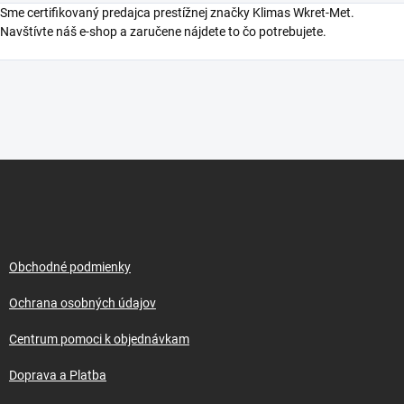
Sme certifikovaný predajca prestížnej značky Klimas Wkret-Met.
Navštívte náš e-shop a zaručene nájdete to čo potrebujete.
Z
á
p
ä
t
i
Obchodné podmienky
e
Ochrana osobných údajov
Centrum pomoci k objednávkam
Doprava a Platba