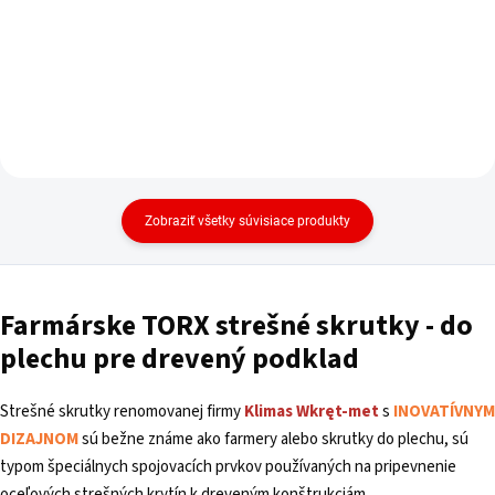
Zobraziť všetky súvisiace produkty
Farmárske TORX strešné
skrutky - do
plechu pre drevený podklad
Strešné skrutky renomovanej firmy
Klimas
Wkręt-met
s
INOVATÍVNYM
DIZAJNOM
sú bežne známe ako farmery alebo skrutky do plechu, sú
typom špeciálnych spojovacích prvkov používaných na pripevnenie
oceľových strešných krytín k dreveným konštrukciám.