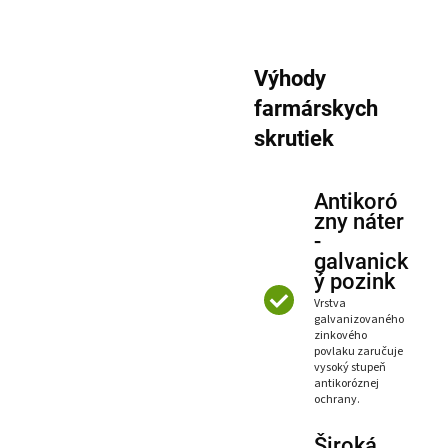
Výhody
farmárskych
skrutiek
Antikoró
zny náter
-
galvanick
ý pozink
Vrstva
galvanizovaného
zinkového
povlaku zaručuje
vysoký stupeň
antikoróznej
ochrany.
Široká