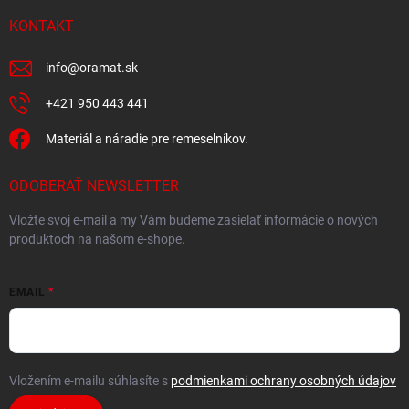
KONTAKT
info
@
oramat.sk
+421 950 443 441
Materiál a náradie pre remeselníkov.
ODOBERAŤ NEWSLETTER
Vložte svoj e-mail a my Vám budeme zasielať informácie o nových
produktoch na našom e-shope.
EMAIL
Vložením e-mailu súhlasíte s
podmienkami ochrany osobných údajov