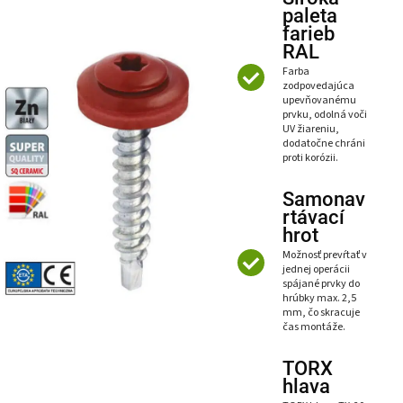
paleta
farieb
RAL
Farba
zodpovedajúca
upevňovanému
prvku, odolná voči
UV žiareniu,
dodatočne chráni
proti korózii.
Samonav
rtávací
hrot
Možnosť prevŕtať v
jednej operácii
spájané prvky do
hrúbky max. 2,5
mm, čo skracuje
čas montáže.
TORX
hlava