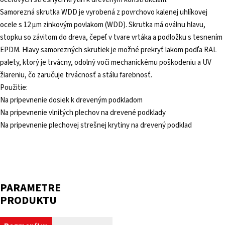
Samorezná skrutka WDD je vyrobená z povrchovo kalenej uhlíkovej
ocele s 12 µm zinkovým povlakom (WDD). Skrutka má oválnu hlavu,
stopku so závitom do dreva, čepeľ v tvare vrtáka a podložku s tesnením
EPDM. Hlavy samorezných skrutiek je možné prekryť lakom podľa RAL
palety, ktorý je trvácny, odolný voči mechanickému poškodeniu a UV
žiareniu, čo zaručuje trvácnosť a stálu farebnosť.
Použitie:
Na pripevnenie dosiek k dreveným podkladom
Na pripevnenie vlnitých plechov na drevené podklady
Na pripevnenie plechovej strešnej krytiny na drevený podklad
PARAMETRE
PRODUKTU