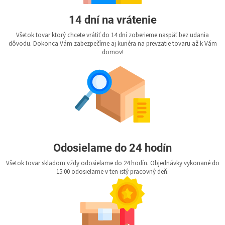
14 dní na vrátenie
Všetok tovar ktorý chcete vrátiť do 14 dní zoberieme naspäť bez udania
dôvodu. Dokonca Vám zabezpečíme aj kuriéra na prevzatie tovaru až k Vám
domov!
Odosielame do 24 hodín
Všetok tovar skladom vždy odosielame do 24 hodín. Objednávky vykonané do
15:00 odosielame v ten istý pracovný deň.