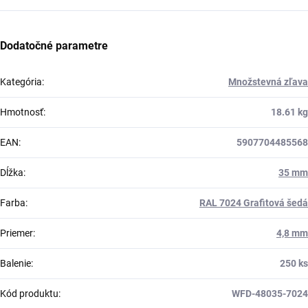
Dodatočné parametre
Kategória
:
Množstevná zľava
Hmotnosť
:
18.61 kg
EAN
:
5907704485568
Dĺžka
:
35 mm
Farba
:
RAL 7024 Grafitová šedá
Priemer
:
4,8 mm
Balenie
:
250 ks
Kód produktu
:
WFD-48035-7024