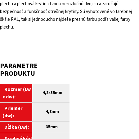
plechu a plechová krytina tvoria nerozlučnú dvojicu a zaručujú
bezpečnosť a funkčnosť strešnej krytiny. Sú vyhotovené vo farebnej
škále RAL, tak si jednoducho nájdete presnú farbu podľa vašej farby
plechu.
PARAMETRE
PRODUKTU
Rozmer (Lw
4,8
x35mm
x dw):
Priemer
4,8mm
(dw):
Dĺžka (Lw):
35mm
Farebný kód