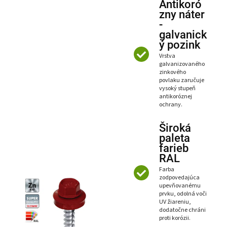
Antikoró
zny náter
-
galvanick
ý pozink
Vrstva
galvanizovaného
zinkového
povlaku zaručuje
vysoký stupeň
antikoróznej
ochrany.
Široká
paleta
farieb
RAL
Farba
zodpovedajúca
upevňovanému
prvku, odolná voči
UV žiareniu,
dodatočne chráni
proti korózii.