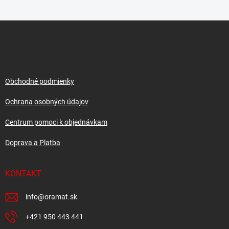
Z
á
p
ä
t
i
Obchodné podmienky
e
Ochrana osobných údajov
Centrum pomoci k objednávkam
Doprava a Platba
KONTAKT
info
@
oramat.sk
+421 950 443 441