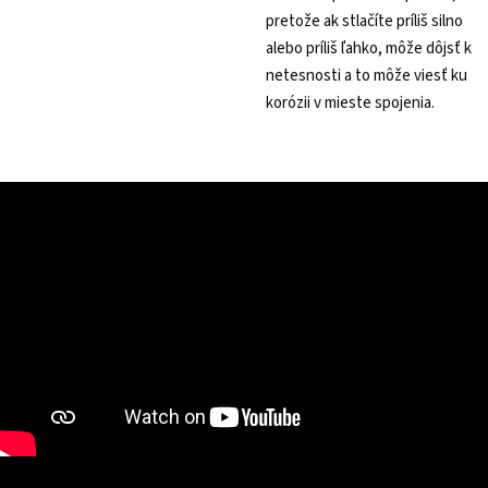
pretože ak stlačíte príliš silno
alebo príliš ľahko, môže dôjsť k
netesnosti a to môže viesť ku
korózii v mieste spojenia.