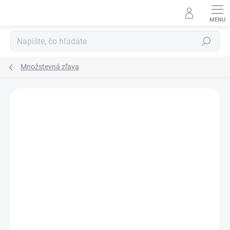
Prejsť
na
obsah
Hľadať
Množstevná zľava