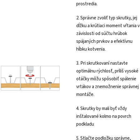
prostredia.
2. Správne zvoliť typ skrutky, jej
dĺžku a krútiaci moment vŕtania v
závislosti od súčtu hrúbok
spájaných prvkov a efektívnu
hĺbku kotvenia.
3. Pri skrutkovaní nastavte
optimálnu rýchlosť, príliš vysoké
otáčky môžu spôsobiť spálenie
vrtákov a znemožnenie správnej
montáže.
4. Skrutky by mali byť vždy
inštalované kolmo na povrch
podkladu
5. Stlačte podložku správne,