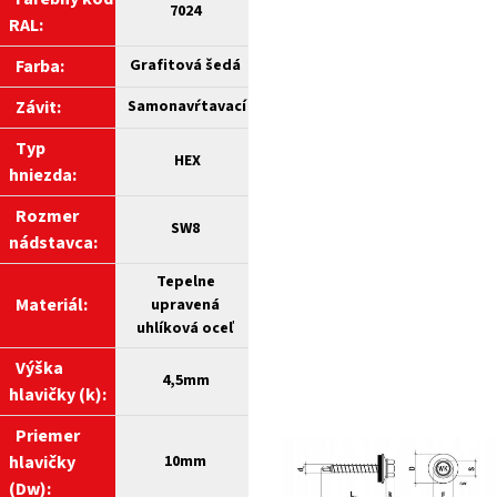
7024
RAL:
Farba:
Grafitová šedá
Závit:
Samonavŕtavací
Typ
HEX
hniezda:
Rozmer
SW8
nádstavca:
Tepelne
Materiál:
upravená
uhlíková oceľ
Výška
4,5mm
hlavičky (k):
Priemer
hlavičky
10mm
(Dw):