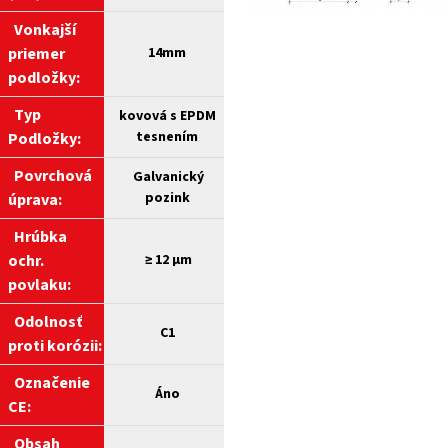
Vonkajší
priemer
14mm
podložky:
Typ
kovová s EPDM
tesnením
Podložky:
Povrchová
Galvanický
pozink
úprava:
Hrúbka
ochr.
≥
12 µm
povlaku:
Odolnosť
C1
proti korózii:
Označenie
Áno
CE:
Obsah