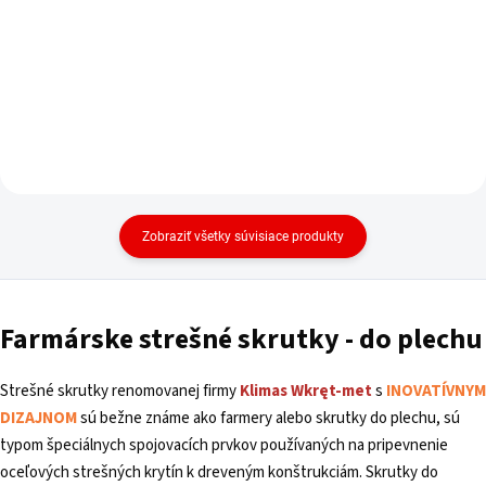
Zobraziť všetky súvisiace produkty
Farmárske strešné
skrutky - do plechu
Strešné skrutky renomovanej firmy
Klimas
Wkręt-met
s
INOVATÍVNYM
DIZAJNOM
sú bežne známe ako farmery alebo skrutky do plechu, sú
typom špeciálnych spojovacích prvkov používaných na pripevnenie
oceľových strešných krytín k dreveným konštrukciám. Skrutky do