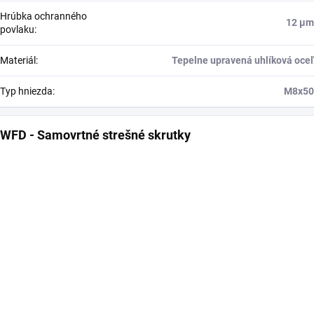
Hrúbka ochranného
12 μm
povlaku
:
Materiál
:
Tepelne upravená uhlíková oceľ
Typ hniezda
:
M8x50
WFD - Samovrtné strešné skrutky