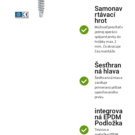
Samonav
rtávací
hrot
Možnosť prevŕtať v
jednej operácii
spájané prvky do
hrúbky max. 2
mm, čo skracuje
čas montáže.
Šesťhran
ná hlava
Šesťhranná hlava
zaisťuje
primeraný prítlak
upevňovaného
prvku.
integrova
ná EPDM
Podložka
Tesniaca
podložka EPDM