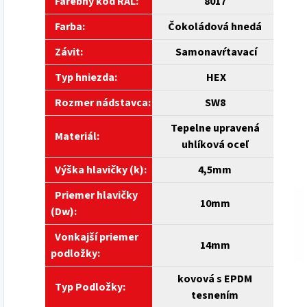
Farebný kód RAL:
8017
Farba:
Čokoládová hnedá
Závit:
Samonavŕtavací
Typ hniezda:
HEX
Rozmer nádstavca:
SW8
Tepelne upravená
Materiál:
uhlíková oceľ
Výška hlavičky (k):
4,5mm
Priemer hlavičky
10mm
(Dw):
Vonkajší priemer
14mm
podložky:
kovová s EPDM
Typ Podložky:
tesnením