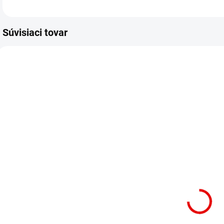
Súvisiaci tovar
SKLADOM
SKLADOM
WM 8x50 1ks
RAL 8017
- Nadstavec -
4,8x25mm -
Bit
250ks -
2
magnetický na
Skrutky
S
šesťhranné
farmárske
hlavy
strešné farba:
s
čokoládová
1,35 €
hnedá