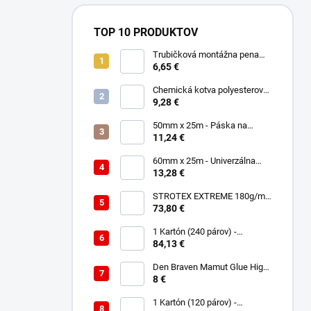
TOP 10 PRODUKTOV
Trubičková montážna pena
SMART 750ml - Nízkorozťažná
6,65 €
polyuretánová
Chemická kotva polyesterová
300ml
9,28 €
50mm x 25m - Páska na
spájanie a opravu membrán -
11,24 €
Jednostranná TOPBAND
60mm x 25m - Univerzálna
páska - Jednostranná
13,28 €
UNISAN
STROTEX EXTREME 180g/m2
- Strešná fólia / membrána
73,80 €
(75m2)
1 Kartón (240 párov) -
Rukavice Verken onyx
84,13 €
RedLatex- veľkosť 9/L
Den Braven Mamut Glue High
Tack 290 ml biely
8 €
1 Kartón (120 párov) -