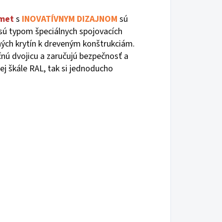
met
s
INOVATÍVNYM DIZAJNOM
sú
sú typom špeciálnych spojovacích
ných krytín k dreveným konštrukciám.
čnú dvojicu a zaručujú bezpečnosť a
ej škále RAL, tak si jednoducho