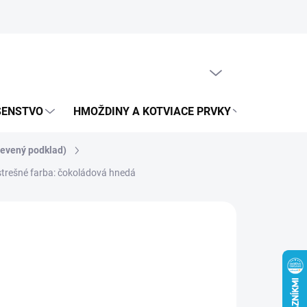
obných údajov
PRÁZDNY KOŠÍK
NÁKUPNÝ
KOŠÍK
UŠENSTVO
HMOŽDINY A KOTVIACE PRVKY
METRICK
revený podklad)
trešné farba: čokoládová hnedá
1,26 €
,98 € bez DPH
otková
0 € / 1 ks
:
LADOM