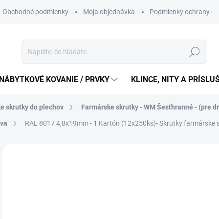
Obchodné podmienky
Moja objednávka
Podmienky ochrany os
Hľadať
NÁBYTKOVÉ KOVANIE / PRVKY
KLINCE, NITY A PRÍSL
e skrutky do plechov
Farmárske skrutky - WM Šesťhranné - (pre d
ava
RAL 8017 4,8x19mm - 1 Kartón (12x250ks)- Skrutky farmárske s
15
122
Jedn
12,6
cena
SK