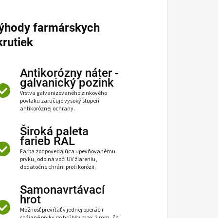
ýhody farmárskych
krutiek
Antikorózny náter -
galvanický pozink
Vrstva galvanizovaného zinkového
povlaku zaručuje vysoký stupeň
antikoróznej ochrany.
Široká paleta
farieb RAL
Farba zodpovedajúca upevňovanému
prvku, odolná voči UV žiareniu,
dodatočne chráni proti korózii.
Samonavrtávací
hrot
Možnosť prevŕtať v jednej operácii
spájané prvky do hrúbky max. 2 mm, čo