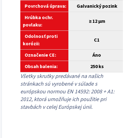
Povrchová úprava:
Galvanický pozink
Hrúbka ochr.
≥
12 µm
povlaku:
Odolnosť proti
C1
korózii:
Označenie CE:
Áno
Obsah balenia:
250 ks
Všetky skrutky predávané na našich
stránkach sú vyrobené v súlade s
európskou normou EN 14592: 2008 + A1:
2012, ktorá umožňuje ich použitie pri
stavbách v celej Európskej únii.