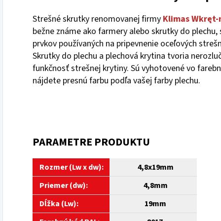
Strešné skrutky renomovanej firmy
Klimas
Wkręt-
bežne známe ako farmery alebo skrutky do plechu, 
prvkov používaných na pripevnenie oceľových streš
Skrutky do plechu a plechová krytina tvoria nerozlu
funkčnosť strešnej krytiny. Sú vyhotovené vo farebn
nájdete presnú farbu podľa vašej farby plechu.
PARAMETRE PRODUKTU
Rozmer (Lw x dw):
4,8
x19mm
Priemer (dw):
4,8mm
Dĺžka (Lw):
19mm