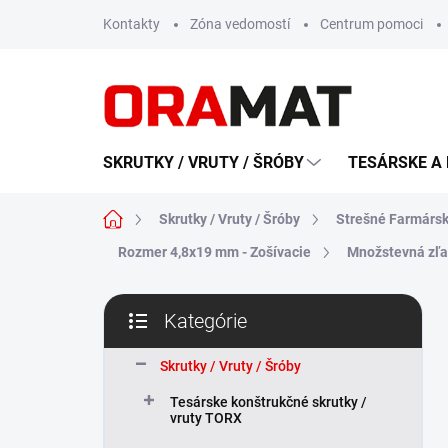
Prejsť
Kontakty
Zóna vedomostí
Centrum pomoci
na
obsah
SKRUTKY / VRUTY / ŠRÓBY
TESÁRSKE A 
Domov
Skrutky / Vruty / Šróby
Strešné Farmársk
Rozmer 4,8x19 mm - Zošívacie
Množstevná zľ
B
Kategórie
o
Preskočiť
č
kategórie
n
Skrutky / Vruty / Šróby
ý
Tesárske konštrukčné skrutky /
p
vruty TORX
a