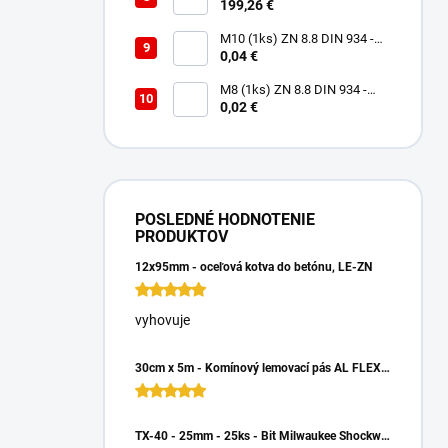
Rukavice Verken VELCRO -
199,26 €
veľkosť 9/L
M10 (1ks) ZN 8.8 DIN 934 -
Matica 6HR
0,04 €
M8 (1ks) ZN 8.8 DIN 934 -
Matica 6HR
0,02 €
POSLEDNÉ HODNOTENIE
PRODUKTOV
12x95mm - oceľová kotva do betónu, LE-ZN
vyhovuje
30cm x 5m - Komínový lemovací pás AL FLEX 3D - Hnedá RAL 8017, Hliníkový
TX-40 - 25mm - 25ks - Bit Milwaukee Shockwave TORX