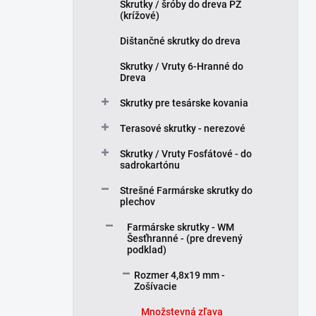
n
Skrutky / šróby do dreva PZ
(krížové)
e
l
Dištančné skrutky do dreva
Skrutky / Vruty 6-Hranné do
Dreva
Skrutky pre tesárske kovania
Terasové skrutky - nerezové
Skrutky / Vruty Fosfátové - do
sadrokartónu
Strešné Farmárske skrutky do
plechov
Farmárske skrutky - WM
Šesťhranné - (pre drevený
podklad)
Rozmer 4,8x19 mm -
Zošívacie
Množstevná zľava