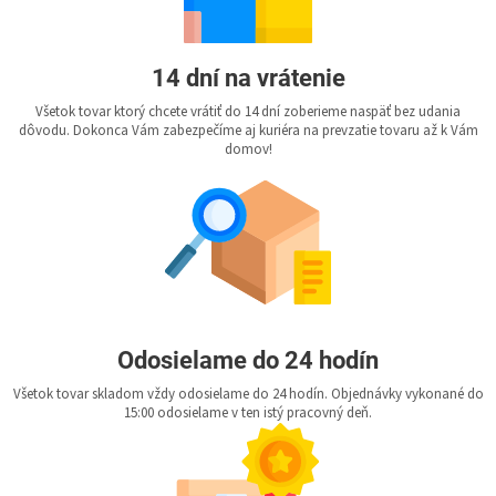
14 dní na vrátenie
Všetok tovar ktorý chcete vrátiť do 14 dní zoberieme naspäť bez udania
dôvodu. Dokonca Vám zabezpečíme aj kuriéra na prevzatie tovaru až k Vám
domov!
Odosielame do 24 hodín
Všetok tovar skladom vždy odosielame do 24 hodín. Objednávky vykonané do
15:00 odosielame v ten istý pracovný deň.