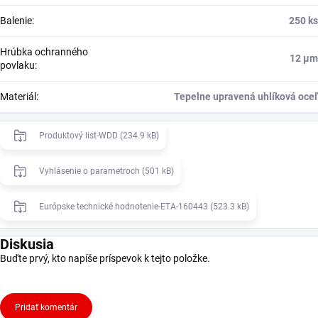
Balenie
:
250 ks
Hrúbka ochranného
12 μm
povlaku
:
Materiál
:
Tepelne upravená uhlíková oceľ
Produktový list-WDD (234.9 kB)
Vyhlásenie o parametroch (501 kB)
Európske technické hodnotenie-ETA-160443 (523.3 kB)
Diskusia
Buďte prvý, kto napíše príspevok k tejto položke.
Pridať komentár