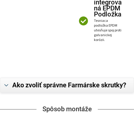
integrova
ná EPDM
Podložka
Tesniaca
podložka EPDM
utesňuje spoj proti
galvanickej
korózii.
Ako zvoliť správne Farmárske skrutky?
Spôsob montáže