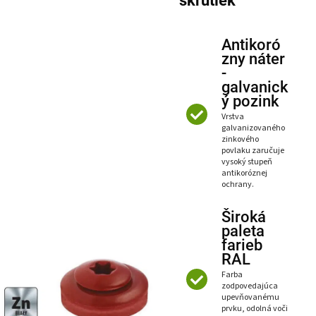
skrutiek
Antikoró
zny náter
-
galvanick
ý pozink
Vrstva
galvanizovaného
zinkového
povlaku zaručuje
vysoký stupeň
antikoróznej
ochrany.
Široká
paleta
farieb
RAL
Farba
zodpovedajúca
upevňovanému
prvku, odolná voči