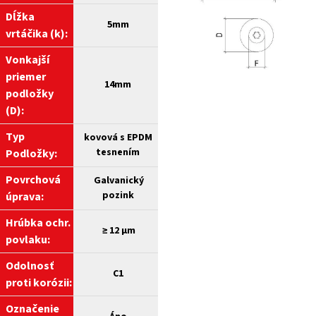
Dĺžka
5mm
vrtáčika (k):
Vonkajší
priemer
14mm
podložky
(D):
Typ
kovová s EPDM
tesnením
Podložky:
Povrchová
Galvanický
pozink
úprava:
Hrúbka ochr.
≥
12 µm
povlaku:
Odolnosť
C1
proti korózii:
Označenie