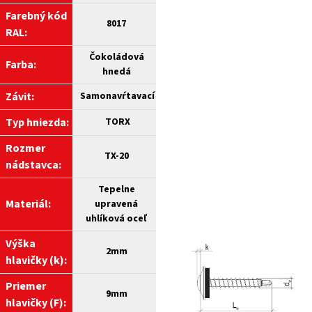
Farebný kód
8017
RAL:
Čokoládová
Farba:
hnedá
Závit:
Samonavŕtavací
Typ hniezda:
TORX
Rozmer
TX-20
nádstavca:
Tepelne
Materiál:
upravená
uhlíková oceľ
Výška
2mm
hlavičky (k):
Priemer
9mm
hlavičky (F):