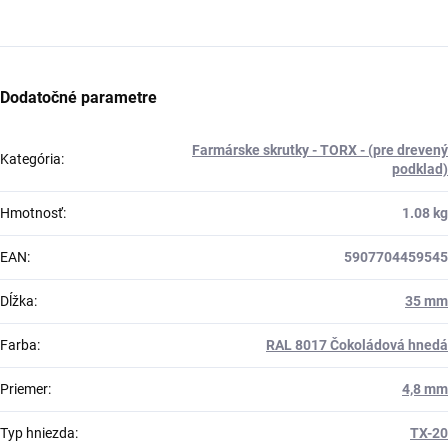
Dodatočné parametre
Farmárske skrutky - TORX - (pre drevený
Kategória
:
podklad)
Hmotnosť
:
1.08 kg
EAN
:
5907704459545
Dĺžka
:
35 mm
Farba
:
RAL 8017 Čokoládová hnedá
Priemer
:
4,8 mm
Typ hniezda
:
TX-20