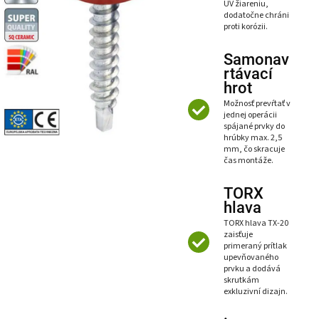
UV žiareniu,
dodatočne chráni
proti korózii.
Samonav
rtávací
hrot
Možnosť prevŕtať v
jednej operácii
spájané prvky do
hrúbky max. 2,5
mm, čo skracuje
čas montáže.
TORX
hlava
TORX hlava TX-20
zaisťuje
primeraný prítlak
upevňovaného
prvku a dodává
skrutkám
exkluzivní dizajn.