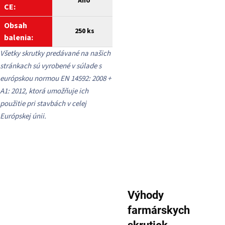
Áno
CE:
Obsah
250 ks
balenia:
Všetky skrutky predávané na našich
stránkach sú vyrobené v súlade s
európskou normou EN 14592: 2008 +
A1: 2012, ktorá umožňuje ich
použitie pri stavbách v celej
Európskej únii.
Výhody
farmárskych