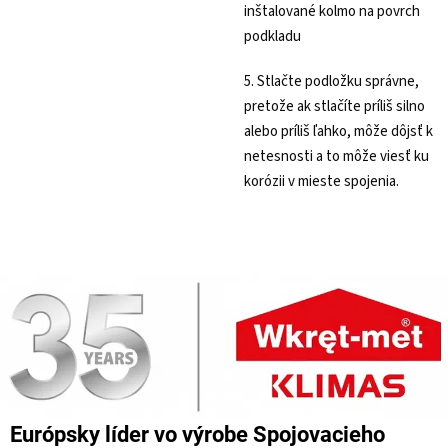
inštalované kolmo na povrch
podkladu
5. Stlačte podložku správne,
pretože ak stlačíte príliš silno
alebo príliš ľahko, môže dôjsť k
netesnosti a to môže viesť ku
korózii v mieste spojenia.
Európsky líder vo výrobe Spojovacieho