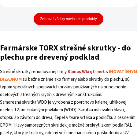
Zobraziť všetky súvisiace produkty
Farmárske TORX strešné
skrutky - do
plechu pre drevený podklad
Strešné skrutky renomovanej firmy
Klimas
Wkręt-met
s
INOVATÍVNYM
DIZAJNOM
sú bežne známe ako farmery alebo skrutky do plechu, sú
typom špeciálnych spojovacích prvkov používaných na pripevnenie
oceľových strešných krytín k dreveným konštrukciám.
Samorezná skrutka WDD je vyrobená z povrchovo kalenej uhlíkovej
ocele s 12 µm zinkovým povlakom (WDD). Skrutka má oválnu hlavu,
stopku so závitom do dreva, čepeľ v tvare vrtáka a podložku s tesnením
EPDM. Hlavy samorezných skrutiek je možné prekryť lakom podľa RAL
palety, ktorý je trvácny, odolný voči mechanickému poškodeniu a UV