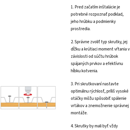
1. Pred začatím inštalácie je
potrebné rozpoznať podklad,
jeho hrúbku a podmienky
prostredia.
2. Správne zvoliť typ skrutky, jej
dĺžku a krútiaci moment vŕtania v
závislosti od súčtu hrúbok
spájaných prvkov a efektívnu
hĺbku kotvenia.
3. Pri skrutkovaní nastavte
optimálnu rýchlosť, príliš vysoké
otáčky môžu spôsobiť spálenie
vrtákov a znemožnenie správnej
montáže.
4. Skrutky by mali byť vždy