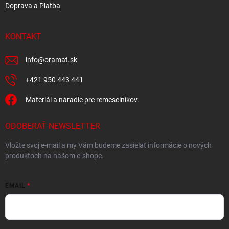
Doprava a Platba
KONTAKT
info
@
oramat.sk
+421 950 443 441
Materiál a náradie pre remeselníkov.
ODOBERAŤ NEWSLETTER
Vložte svoj e-mail a my Vám budeme zasielať informácie o nových
produktoch na našom e-shope.
EMAIL