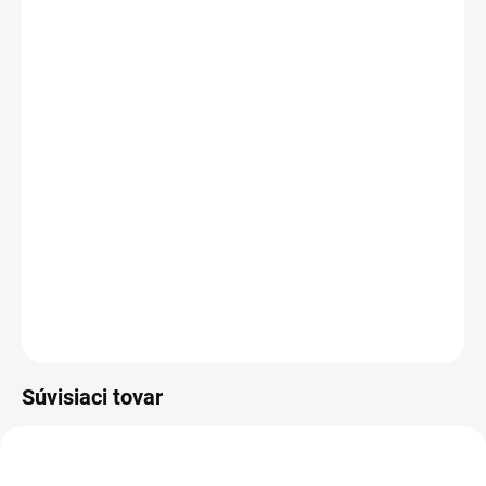
Strešné farmárske skrutky TORX s EPDM podložkou pre
kotvenie plechu do dreveného podkladu.
DETAILNÉ INFORMÁCIE
OPÝTAŤ SA
Súvisiaci tovar
TIP