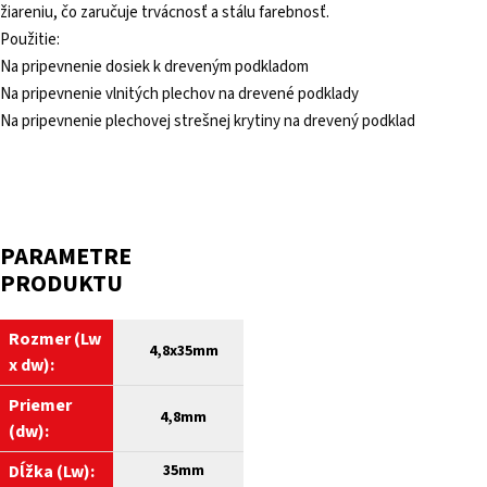
žiareniu, čo zaručuje trvácnosť a stálu farebnosť.
Použitie:
Na pripevnenie dosiek k dreveným podkladom
Na pripevnenie vlnitých plechov na drevené podklady
Na pripevnenie plechovej strešnej krytiny na drevený podklad
PARAMETRE
PRODUKTU
Rozmer (Lw
4,8
x35mm
x dw):
Priemer
4,8mm
(dw):
Dĺžka (Lw):
35mm