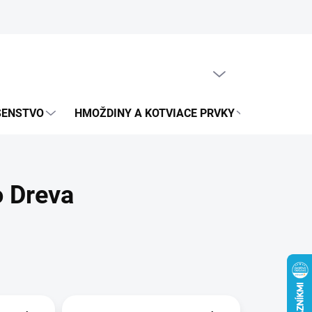
obných údajov
PRÁZDNY KOŠÍK
NÁKUPNÝ
KOŠÍK
UŠENSTVO
HMOŽDINY A KOTVIACE PRVKY
METRICK
o Dreva