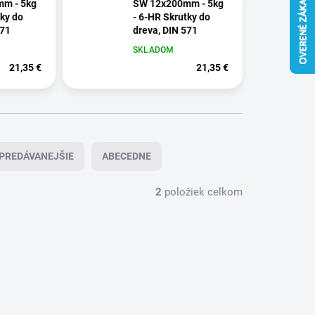
m - 5kg
SW 12x200mm - 5kg
tky do
- 6-HR Skrutky do
571
dreva, DIN 571
SKLADOM
21,35 €
21,35 €
PREDÁVANEJŠIE
ABECEDNE
2
položiek celkom