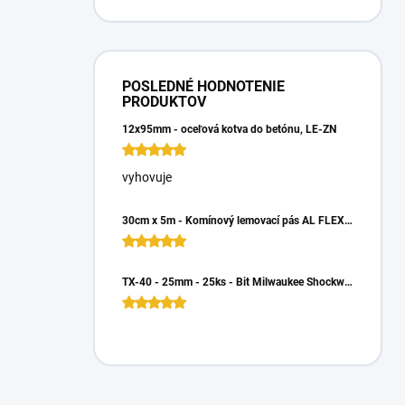
POSLEDNÉ HODNOTENIE
PRODUKTOV
12x95mm - oceľová kotva do betónu, LE-ZN
vyhovuje
30cm x 5m - Komínový lemovací pás AL FLEX 3D - Hnedá RAL 8017, Hliníkový
TX-40 - 25mm - 25ks - Bit Milwaukee Shockwave TORX