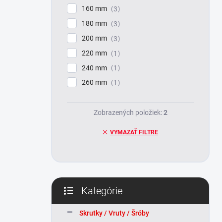
160 mm
3
180 mm
3
200 mm
3
220 mm
1
240 mm
1
260 mm
1
Zobrazených položiek:
2
VYMAZAŤ FILTRE
Kategórie
Preskočiť
kategórie
Skrutky / Vruty / Šróby