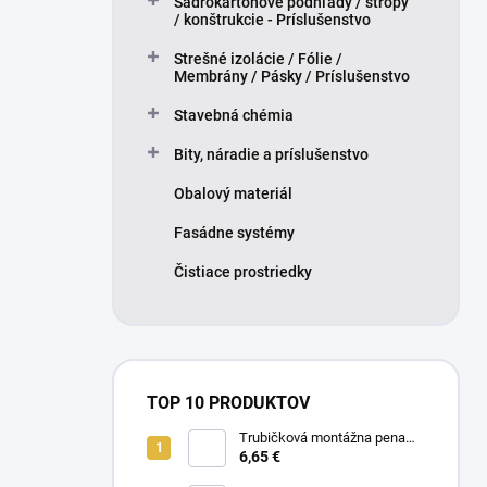
Sadrokartónové podhľady / stropy
/ konštrukcie - Príslušenstvo
Strešné izolácie / Fólie /
Membrány / Pásky / Príslušenstvo
Stavebná chémia
Bity, náradie a príslušenstvo
Obalový materiál
Fasádne systémy
Čistiace prostriedky
TOP 10 PRODUKTOV
Trubičková montážna pena
SMART 750ml - Nízkorozťažná
6,65 €
polyuretánová