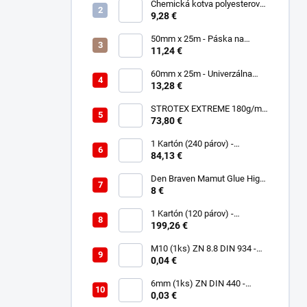
Chemická kotva polyesterová
300ml
9,28 €
50mm x 25m - Páska na
spájanie a opravu membrán -
11,24 €
Jednostranná TOPBAND
60mm x 25m - Univerzálna
páska - Jednostranná
13,28 €
UNISAN
STROTEX EXTREME 180g/m2
- Strešná fólia / membrána
73,80 €
(75m2)
1 Kartón (240 párov) -
Rukavice Verken onyx
84,13 €
RedLatex- veľkosť 9/L
Den Braven Mamut Glue High
Tack 290 ml biely
8 €
1 Kartón (120 párov) -
Rukavice Verken VELCRO -
199,26 €
veľkosť 9/L
M10 (1ks) ZN 8.8 DIN 934 -
Matica 6HR
0,04 €
6mm (1ks) ZN DIN 440 -
Podložka Veľkoplošná
0,03 €