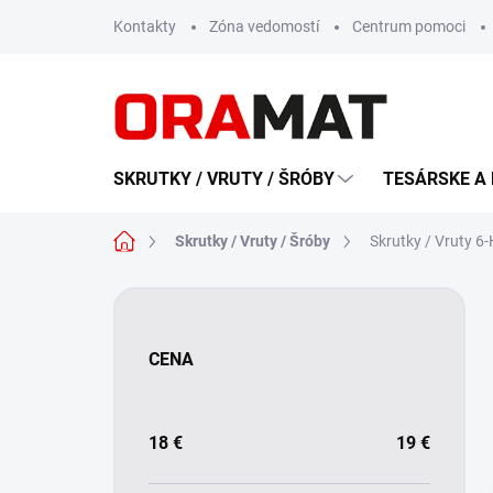
Prejsť
Kontakty
Zóna vedomostí
Centrum pomoci
na
obsah
SKRUTKY / VRUTY / ŠRÓBY
TESÁRSKE A 
Domov
Skrutky / Vruty / Šróby
Skrutky / Vruty 6
B
o
č
CENA
n
ý
p
a
18
€
19
€
n
e