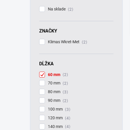
l
Na sklade
2
ZNAČKY
Klimas Wkret-Met
2
DĹŽKA
60 mm
2
70 mm
2
80 mm
3
90 mm
2
100 mm
3
120 mm
4
140 mm
4