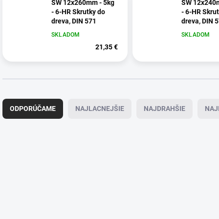
SW 12x260mm - 5kg
SW 12x240m
- 6-HR Skrutky do
- 6-HR Skru
dreva, DIN 571
dreva, DIN 
SKLADOM
SKLADOM
21,35 €
R
a
ODPORÚČAME
NAJLACNEJŠIE
NAJDRAHŠIE
NAJ
d
e
n
i
V
e
ý
p
p
r
i
o
s
d
p
u
r