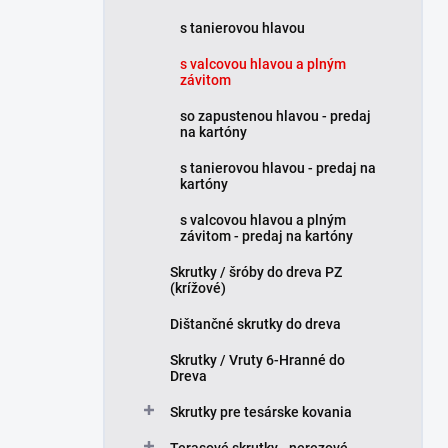
e
s tanierovou hlavou
l
s valcovou hlavou a plným
závitom
so zapustenou hlavou - predaj
na kartóny
s tanierovou hlavou - predaj na
kartóny
s valcovou hlavou a plným
závitom - predaj na kartóny
Skrutky / šróby do dreva PZ
(krížové)
Dištančné skrutky do dreva
Skrutky / Vruty 6-Hranné do
Dreva
Skrutky pre tesárske kovania