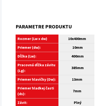
PARAMETRE PRODUKTU
Rozmer (Lw x dw)
10x400mm
Priemer (dw):
10
mm
Dĺžka (Lw):
400
mm
Pracovná dĺžka závitu
385mm
(Lg):
Priemer hlavičky (Dw):
13mm
Priemer hladkej časti
7mm
(ds):
Závit:
Plný