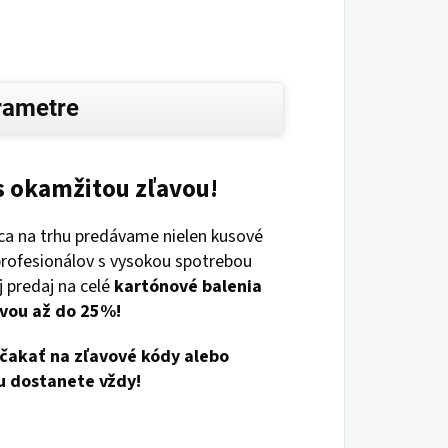
rametre
s okamžitou zľavou!
jca na trhu predávame nielen kusové
 profesionálov s vysokou spotrebou
aj predaj na celé
kartónové balenia
vou až do 25%!
čakať na zľavové kódy alebo
u dostanete vždy!