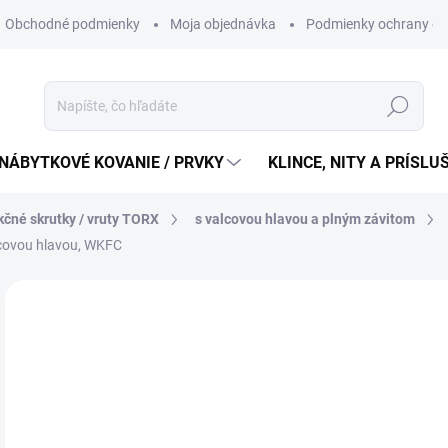
Obchodné podmienky
Moja objednávka
Podmienky ochrany os
Hľadať
NÁBYTKOVÉ KOVANIE / PRVKY
KLINCE, NITY A PRÍSL
kčné skrutky / vruty TORX
s valcovou hlavou a plným závitom
lcovou hlavou, WKFC
99
80,
Jedn
3,96 
cena
SK
MÔŽ