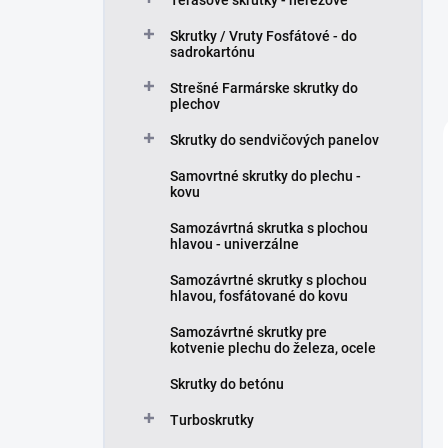
Terasové skrutky - nerezové
Skrutky / Vruty Fosfátové - do
sadrokartónu
Strešné Farmárske skrutky do
plechov
Skrutky do sendvičových panelov
Samovrtné skrutky do plechu -
kovu
Samozávrtná skrutka s plochou
hlavou - univerzálne
Samozávrtné skrutky s plochou
hlavou, fosfátované do kovu
Samozávrtné skrutky pre
kotvenie plechu do železa, ocele
Skrutky do betónu
Turboskrutky