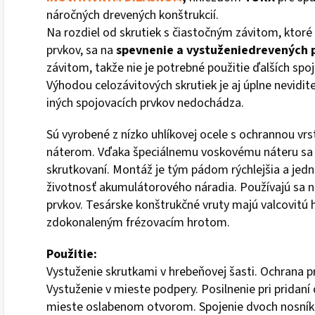
náročných drevených konštrukcií.
Na rozdiel od skrutiek s čiastočným závitom, ktoré
prvkov, sa na
spevnenie a vystuženie
drevených 
závitom, takže nie je potrebné použitie ďalších spo
Výhodou celozávitových skrutiek je aj úplne nevidite
iných spojovacích prvkov nedochádza.
Sú vyrobené z nízko uhlíkovej ocele s ochrannou vr
náterom. Vďaka špeciálnemu voskovému náteru sa v
skrutkovaní. Montáž je tým pádom rýchlejšia a jedn
životnosť akumulátorového náradia. Používajú sa n
prvkov. Tesárske konštrukčné vruty majú valcovitú 
zdokonaleným frézovacím hrotom.
Použitie:
Vystuženie skrutkami v hrebeňovej šasti. Ochrana p
Vystuženie v mieste podpery. Posilnenie pri pridaní
mieste oslabenom otvorom. Spojenie dvoch nosník