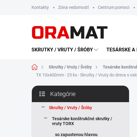
Prejsť
Kontakty
Zóna vedomostí
Centrum pomoci
na
obsah
SKRUTKY / VRUTY / ŠRÓBY
TESÁRSKE A 
Domov
Skrutky / Vruty / Šróby
Tesárske konštru
TX 10x400mm - 25 ks - Skrutky / Vruty do dreva s va
B
Kategórie
o
Preskočiť
č
kategórie
n
Skrutky / Vruty / Šróby
ý
Tesárske konštrukčné skrutky /
p
vruty TORX
a
n
so zapustenou hlavou