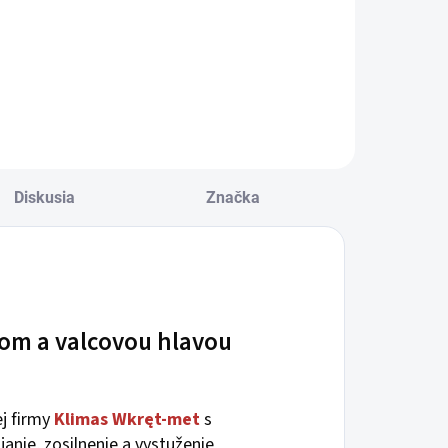
Diskusia
Značka
tom a valcovou hlavou
j firmy
Klimas
Wkręt-met
s
janie, zosilnenie a vystuženie