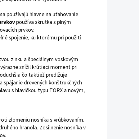
 sa používajú hlavne na uťahovanie
prvkov
používa skrutka s plným
jovacích prvkov.
ľné spojenie, ku ktorému pri použití
stvou zinku a špeciálnym voskovým
ýrazne znížil krútiaci moment pri
oduchšia čo taktiež predlžuje
a spájanie drevených konštrukčných
hlavu s hlavičkou typu TORX a novým,
roti zlomeniu nosníka s vrúbkovaním.
 druhého hranola. Zosilnenie nosníka v
ov.