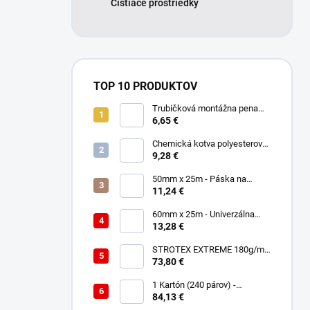
Čistiace prostriedky
TOP 10 PRODUKTOV
Trubičková montážna pena
SMART 750ml - Nízkorozťažná
6,65 €
polyuretánová
Chemická kotva polyesterová
300ml
9,28 €
50mm x 25m - Páska na
spájanie a opravu membrán -
11,24 €
Jednostranná TOPBAND
60mm x 25m - Univerzálna
páska - Jednostranná
13,28 €
UNISAN
STROTEX EXTREME 180g/m2
- Strešná fólia / membrána
73,80 €
(75m2)
1 Kartón (240 párov) -
Rukavice Verken onyx
84,13 €
RedLatex- veľkosť 9/L