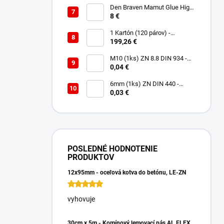
Den Braven Mamut Glue High
Tack 290 ml biely
8 €
1 Kartón (120 párov) -
Rukavice Verken VELCRO -
199,26 €
veľkosť 9/L
M10 (1ks) ZN 8.8 DIN 934 -
Matica 6HR
0,04 €
6mm (1ks) ZN DIN 440 -
Podložka Veľkoplošná
0,03 €
POSLEDNÉ HODNOTENIE
PRODUKTOV
12x95mm - oceľová kotva do betónu, LE-ZN
vyhovuje
30cm x 5m - Komínový lemovací pás AL FLEX 3D - Hnedá RAL 8017, Hliníkový