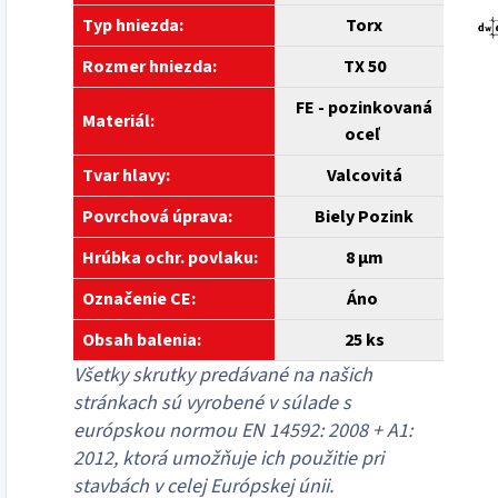
Typ hniezda:
Torx
Rozmer hniezda:
TX 50
FE - pozinkovaná
Materiál:
oceľ
Tvar hlavy:
Valcovitá
Povrchová úprava:
Biely
Pozink
Hrúbka ochr. povlaku:
8 µm
Označenie CE:
Áno
Obsah balenia:
25
ks
Všetky skrutky predávané na našich
stránkach sú vyrobené v súlade s
európskou normou EN 14592: 2008 + A1:
2012, ktorá umožňuje ich použitie pri
stavbách v celej Európskej únii.