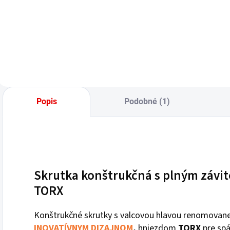
Do košíka
Popis
Podobné (1)
Skrutka konštrukčná s plným závi
TORX
Konštrukčné skrutky s valcovou hlavou renomovane
INOVATÍVNYM DIZAJNOM
,
hniezdom
TORX
pre spá