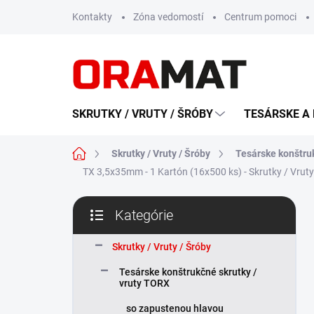
Prejsť
Kontakty
Zóna vedomostí
Centrum pomoci
na
obsah
SKRUTKY / VRUTY / ŠRÓBY
TESÁRSKE A 
Domov
Skrutky / Vruty / Šróby
Tesárske konštru
TX 3,5x35mm - 1 Kartón (16x500 ks) - Skrutky / Vru
B
Kategórie
o
Preskočiť
č
kategórie
n
Skrutky / Vruty / Šróby
ý
Tesárske konštrukčné skrutky /
p
vruty TORX
a
n
so zapustenou hlavou