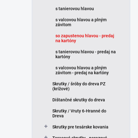
e
s tanierovou hlavou
l
s valcovou hlavou a plným
závitom
so zapustenou hlavou - predaj
na kartóny
s tanierovou hlavou - predaj na
kartóny
s valcovou hlavou a plným
závitom - predaj na kartóny
Skrutky / šróby do dreva PZ
(krížové)
Dištančné skrutky do dreva
Skrutky / Vruty 6-Hranné do
Dreva
Skrutky pre tesárske kovania