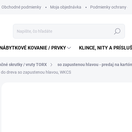
Obchodné podmienky
Moja objednávka
Podmienky ochrany os
Hľadať
NÁBYTKOVÉ KOVANIE / PRVKY
KLINCE, NITY A PRÍSL
kčné skrutky / vruty TORX
so zapustenou hlavou - predaj na kartó
ty do dreva so zapustenou hlavou, WKCS
88
71,
Jedn
5,53 
cena
SK
MÔŽ