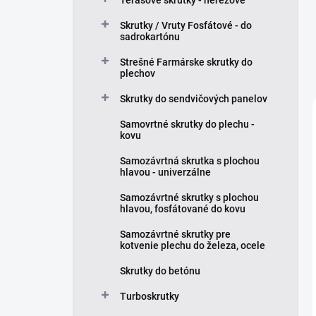
Terasové skrutky - nerezové
Skrutky / Vruty Fosfátové - do
sadrokartónu
Strešné Farmárske skrutky do
plechov
Skrutky do sendvičových panelov
Samovrtné skrutky do plechu -
kovu
Samozávrtná skrutka s plochou
hlavou - univerzálne
Samozávrtné skrutky s plochou
hlavou, fosfátované do kovu
Samozávrtné skrutky pre
kotvenie plechu do železa, ocele
Skrutky do betónu
Turboskrutky