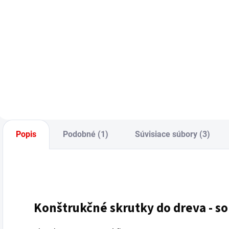
Do košíka
Jednotková
J
1,60 € / 1 ks
2
cena:
c
Do košíka
Popis
Podobné (1)
Súvisiace súbory (3)
Konštrukčné skrutky do dreva - s