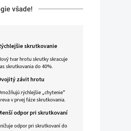
ógie všade!
ýchlejšie skrutkovanie
ový tvar hrotu skrutky skracuje
as skrutkovania do 40%.
vojitý závit hrotu
možňujú rýchlejšie „chytenie”
reva v prvej fáze skrutkovania.
enší odpor pri skrutkovaní
nižuje odpor pri skrutkovaní do