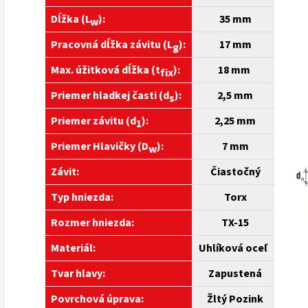
Dĺžka (L
):
35
mm
w
Pracovná dĺžka závitu (L
):
17 mm
g
Max. úžitková dĺžka (t
):
18 mm
fix
Priemer hladkej časti (d
):
2,5 mm
s
Priemer závitu (d
):
2,25 mm
1
Priemer Hlavičky (D
):
7 mm
w
Závit:
Čiastočný
Typ hniezda:
Torx
Rozmer hniezda:
TX-15
Materiál:
Uhlíková oceľ
Tvar hlavy:
Zapustená
Povrchová úprava:
Žltý Pozink