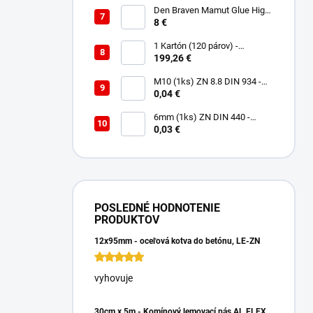
Den Braven Mamut Glue High
Tack 290 ml biely
8 €
1 Kartón (120 párov) -
Rukavice Verken VELCRO -
199,26 €
veľkosť 9/L
M10 (1ks) ZN 8.8 DIN 934 -
Matica 6HR
0,04 €
6mm (1ks) ZN DIN 440 -
Podložka Veľkoplošná
0,03 €
POSLEDNÉ HODNOTENIE
PRODUKTOV
12x95mm - oceľová kotva do betónu, LE-ZN
vyhovuje
30cm x 5m - Komínový lemovací pás AL FLEX 3D - Hnedá RAL 8017, Hliníkový