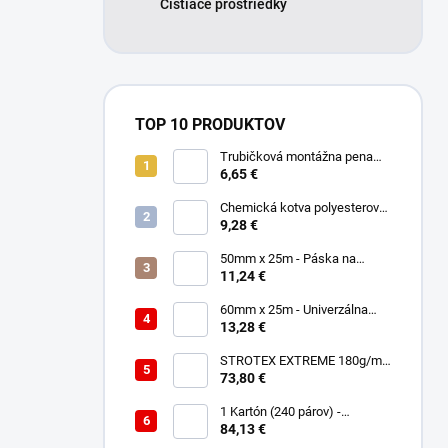
Čistiace prostriedky
TOP 10 PRODUKTOV
Trubičková montážna pena
SMART 750ml - Nízkorozťažná
6,65 €
polyuretánová
Chemická kotva polyesterová
300ml
9,28 €
50mm x 25m - Páska na
spájanie a opravu membrán -
11,24 €
Jednostranná TOPBAND
60mm x 25m - Univerzálna
páska - Jednostranná
13,28 €
UNISAN
STROTEX EXTREME 180g/m2
- Strešná fólia / membrána
73,80 €
(75m2)
1 Kartón (240 párov) -
Rukavice Verken onyx
84,13 €
RedLatex- veľkosť 9/L