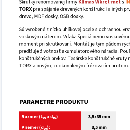
Skrutky renomovanej firmy
Klimas
Wkręt-met
s
I
TORX
pre spájanie drevených konštrukcií a iných pr
drevo, MDF dosky, OSB dosky.
Sú vyrobené z nízko uhlíkovej ocele s ochrannou vrs
voskovým náterom. Vďaka špeciálnemu voskovému ná
moment pri skrutkovaní. Montáž je tým pádom rýchl
predlžuje životnosť akumulátorového náradia. Použ
konštrukčných prvkov. Tesárske konštrukčné vruty 
TORX a novým, zdokonaleným frézovacím hrotom.
PARAMETRE PRODUKTU
Rozmer (
L
x
d
)
3,5x35 mm
w
w
Priemer (d
):
3,5 mm
w