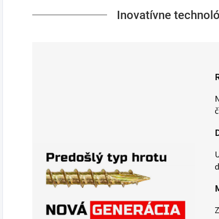
Inovatívne technol
R
N
č
D
U
d
M
Z