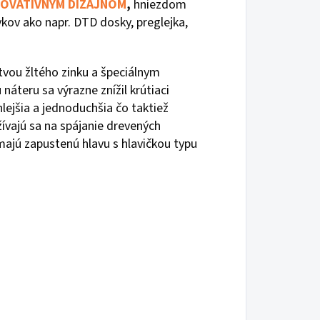
NOVATÍVNYM DIZAJNOM
,
hniezdom
vkov ako napr. DTD dosky, preglejka,
tvou žltého zinku a špeciálnym
teru sa výrazne znížil krútiaci
ejšia a jednoduchšia čo taktiež
ívajú sa na spájanie drevených
majú zapustenú hlavu s hlavičkou typu