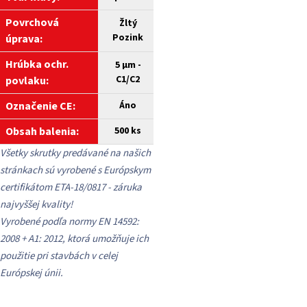
Povrchová
Žltý
Pozink
úprava:
Hrúbka ochr.
5 µm -
C1/C2
povlaku:
Označenie CE:
Áno
Obsah balenia:
500 ks
Všetky skrutky predávané na našich
stránkach sú vyrobené s Európskym
certifikátom ETA-18/0817 - záruka
najvyššej kvality!
Vyrobené podľa normy EN 14592:
2008 + A1: 2012, ktorá umožňuje ich
použitie pri stavbách v celej
Európskej únii.