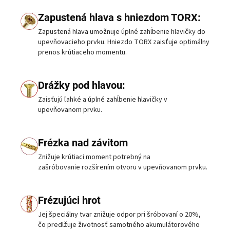
Zapustená hlava s hniezdom TORX:
Zapustená hlava umožnuje úplné zahĺbenie hlavičky do
upevňovacieho prvku. Hniezdo TORX zaisťuje optimálny
prenos krútiaceho momentu.
Drážky pod hlavou:
Zaisťujú ľahké a úplné zahĺbenie hlavičky v
upevňovanom prvku.
Frézka nad závitom
Znižuje krútiaci moment potrebný na
zašróbovanie rozšírením otvoru v upevňovanom prvku.
Frézujúci hrot
Jej špeciálny tvar znižuje odpor pri šróbovaní o 20%,
čo predlžuje životnosť samotného akumulátorového