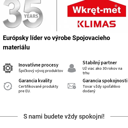
Európsky líder vo výrobe Spojovacieho
materiálu
Stabilný partner
Inovatívne procesy
Už viac ako 30 rokov na
Špičkový vývoj produktov
trhu
Garancia kvality
Garancia spokojnosti
Certifikované produkty
Tovar vždy spoľahlivo
pre EU.
dodaný
S nami budete vždy spokojní!