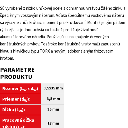
Sú vyrobené z nízko uhlíkovej ocele s ochrannou vrstvou žltého zinku a
špeciálnym voskovým náterom. Vďaka špeciálnemu voskovému náteru
sa výrazne znížil krútiaci moment pri skrutkovaní. Montáž je tým pádom
rýchlejšia a jednoduchšia čo taktiež predlžuje životnosť
akumulátorového náradia. Používajú sa na spájanie drevených
konštrukčných prvkov. Tesárske konštrukčné vruty majú zapustenú
hlavu s hlavičkou typu TORX a novým, zdokonaleným frézovacím
hrotom.
PARAMETRE
PRODUKTU
Rozmer (
L
x
d
)
3,5x35 mm
w
w
Priemer (d
):
3,5 mm
w
Dĺžka (L
):
35
mm
w
Pracovná dĺžka
17 mm
závitu (L
):