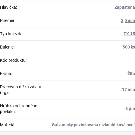
Hlavička
:
Zapustená
Priemer
:
3,5 mm
Typ hniezda
:
TX-15
Balenie
:
500 ks
Kód produktu
:
Farba
:
Žltá
Pracovná dĺžka závitu
17 mm
(Lg)
:
Hrúbka ochranného
8 μm
povlaku
:
Materiál
:
Galvanicky pozinkovaná nízkouhlíková oceľ