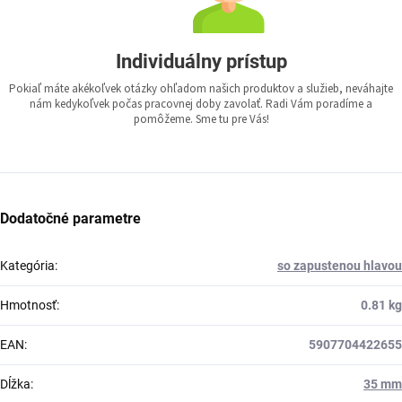
Individuálny prístup
Pokiaľ máte akékoľvek otázky ohľadom našich produktov a služieb, neváhajte
nám kedykoľvek počas pracovnej doby zavolať. Radi Vám poradíme a
pomôžeme. Sme tu pre Vás!
Dodatočné parametre
Kategória
:
so zapustenou hlavou
Hmotnosť
:
0.81 kg
EAN
:
5907704422655
Dĺžka
:
35 mm