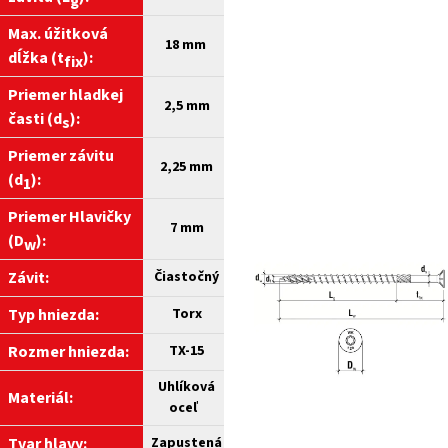
g
Max. úžitková
18 mm
dĺžka (t
):
fix
Priemer hladkej
2,5 mm
časti (d
):
s
Priemer závitu
2,25 mm
(d
):
1
Priemer Hlavičky
7 mm
(D
):
w
Závit:
Čiastočný
Typ hniezda:
Torx
Rozmer hniezda:
TX-15
Uhlíková
Materiál:
oceľ
Tvar hlavy:
Zapustená