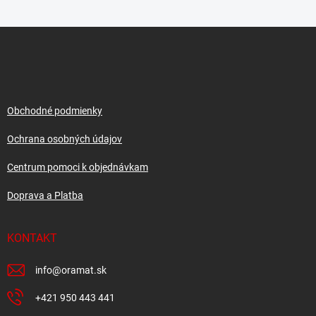
Z
á
p
ä
t
i
Obchodné podmienky
e
Ochrana osobných údajov
Centrum pomoci k objednávkam
Doprava a Platba
KONTAKT
info
@
oramat.sk
+421 950 443 441