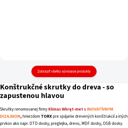
Do košíka
cena:
Do košíka
Zobraziť všetky súvisiace produkty
Konštrukčné skrutky do dreva - so
zapustenou hlavou
Skrutky renomovanej firmy
Klimas
Wkręt-met
s
INOVATÍVNYM
DIZAJNOM
,
hniezdom
TORX
pre spájanie drevených konštrukcií a iných
prvkov ako napr. DTD dosky, preglejka, drevo, MDF dosky, OSB dosky.