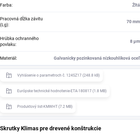
Farba
:
Žltá
Pracovná dĺžka závitu
70 mm
(Lg)
:
Hrúbka ochranného
8 μm
povlaku
:
Materiál
:
Galvanicky pozinkovaná nízkouhlíková oceľ
Vyhlásenie o parametroch č. 124SZ17 (248.8 kB)
Európske technické hodnotenie-ETA-180817 (1.8 MB)
Produktový list-KMWHT (7.2 MB)
Skrutky Klimas pre drevené konštrukcie