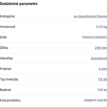
Dodatočné parametre
Kategória
:
so zapustenou hlavou
Hmotnosť
:
3.03 kg
EAN
:
5902622308203
Dĺžka
:
240 mm
Hlavička
:
Zapustená
Priemer
:
6 mm
Typ hniezda
:
TX-30
Balenie
:
100 ks
Kód produktu
:
KMWHT-60240