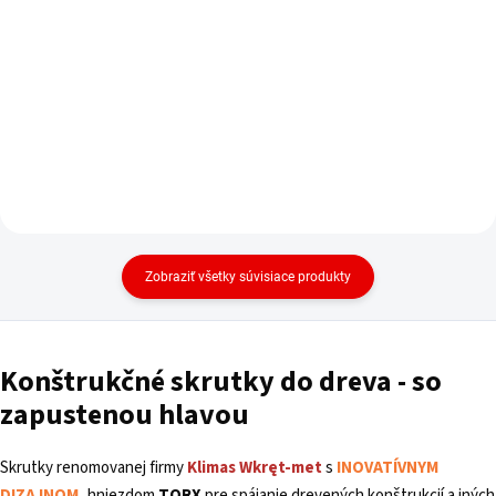
Do košíka
cena:
Do košíka
Zobraziť všetky súvisiace produkty
Konštrukčné skrutky do dreva - so
zapustenou hlavou
Skrutky renomovanej firmy
Klimas
Wkręt-met
s
INOVATÍVNYM
DIZAJNOM
,
hniezdom
TORX
pre spájanie drevených konštrukcií a iných