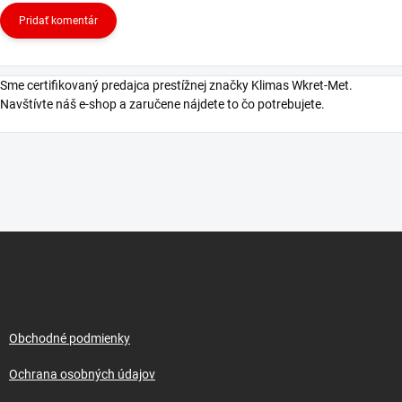
Pridať komentár
Sme certifikovaný predajca prestížnej značky Klimas Wkret-Met.
Navštívte náš e-shop a zaručene nájdete to čo potrebujete.
Z
á
p
ä
t
i
Obchodné podmienky
e
Ochrana osobných údajov