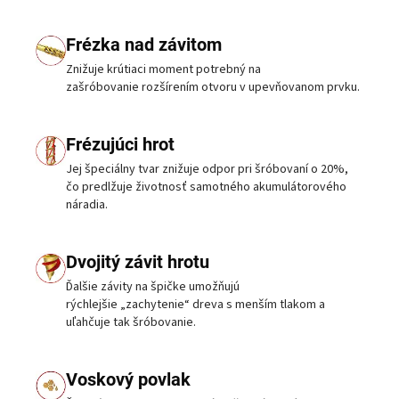
Frézka nad závitom
Znižuje krútiaci moment potrebný na
zašróbovanie rozšírením otvoru v upevňovanom prvku.
Frézujúci hrot
Jej špeciálny tvar znižuje odpor pri šróbovaní o 20%,
čo predlžuje životnosť samotného akumulátorového
náradia.
Dvojitý závit hrotu
Ďalšie závity na špičke umožňujú
rýchlejšie „zachytenie“ dreva s menším tlakom a
uľahčuje tak šróbovanie.
Voskový povlak