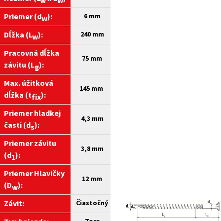
w
w
Priemer (d
):
6 mm
w
Dĺžka (L
):
240
mm
w
Pracovná dĺžka
75 mm
závitu (L
):
g
Max. úžitková
145 mm
dĺžka (t
):
fix
Priemer hladkej
4,3 mm
časti (d
):
s
Priemer závitu
3,8 mm
(d
):
1
Priemer Hlavičky
12 mm
(D
):
w
Závit:
Čiastočný