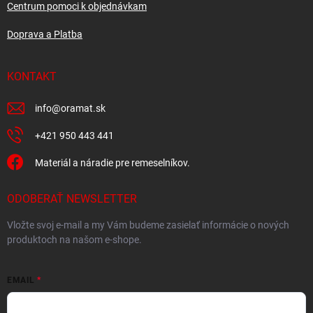
Centrum pomoci k objednávkam
Doprava a Platba
KONTAKT
info
@
oramat.sk
+421 950 443 441
Materiál a náradie pre remeselníkov.
ODOBERAŤ NEWSLETTER
Vložte svoj e-mail a my Vám budeme zasielať informácie o nových
produktoch na našom e-shope.
EMAIL