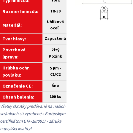
Typ hniezda:
Torx
Rozmer hniezda:
TX-30
Uhlíková
Materiál:
oceľ
Tvar hlavy:
Zapustená
Povrchová
Žltý
Pozink
úprava:
Hrúbka ochr.
5 µm -
C1/C2
povlaku:
Označenie CE:
Áno
Obsah balenia:
100 ks
Všetky skrutky predávané na našich
stránkach sú vyrobené s Európskym
certifikátom ETA-18/0817 - záruka
najvyššej kvality!