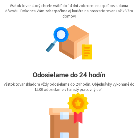
Všetok tovar ktorý chcete vrátiť do 14 dní zoberieme naspäť bez udania
dôvodu. Dokonca Vám zabezpečíme aj kuriéra na prevzatie tovaru až k Vám
domov!
Odosielame do 24 hodín
Všetok tovar skladom vždy odosielame do 24 hodín. Objednávky vykonané do
15:00 odosielame v ten istý pracovný deň.