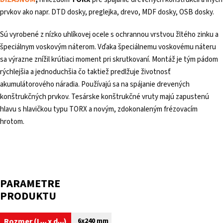
prvkov ako napr. DTD dosky, preglejka, drevo, MDF dosky, OSB dosky.
Sú vyrobené z nízko uhlíkovej ocele s ochrannou vrstvou žltého zinku a
špeciálnym voskovým náterom. Vďaka špeciálnemu voskovému náteru
sa výrazne znížil krútiaci moment pri skrutkovaní. Montáž je tým pádom
rýchlejšia a jednoduchšia čo taktiež predlžuje životnosť
akumulátorového náradia. Používajú sa na spájanie drevených
konštrukčných prvkov. Tesárske konštrukčné vruty majú zapustenú
hlavu s hlavičkou typu TORX a novým, zdokonaleným frézovacím
hrotom.
PARAMETRE
PRODUKTU
Rozmer (
L
x
d
)
6x240 mm