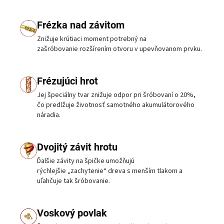
Frézka nad závitom
Znižuje krútiaci moment potrebný na
zašróbovanie rozšírením otvoru v upevňovanom prvku.
Frézujúci hrot
Jej špeciálny tvar znižuje odpor pri šróbovaní o 20%,
čo predlžuje životnosť samotného akumulátorového
náradia.
Dvojitý závit hrotu
Ďalšie závity na špičke umožňujú
rýchlejšie „zachytenie“ dreva s menším tlakom a
uľahčuje tak šróbovanie.
Voskový povlak