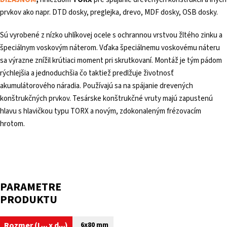
prvkov ako napr. DTD dosky, preglejka, drevo, MDF dosky, OSB dosky.
Sú vyrobené z nízko uhlíkovej ocele s ochrannou vrstvou žltého zinku a
špeciálnym voskovým náterom. Vďaka špeciálnemu voskovému náteru
sa výrazne znížil krútiaci moment pri skrutkovaní. Montáž je tým pádom
rýchlejšia a jednoduchšia čo taktiež predlžuje životnosť
akumulátorového náradia. Používajú sa na spájanie drevených
konštrukčných prvkov. Tesárske konštrukčné vruty majú zapustenú
hlavu s hlavičkou typu TORX a novým, zdokonaleným frézovacím
hrotom.
PARAMETRE
PRODUKTU
Rozmer (
L
x
d
)
6x80 mm