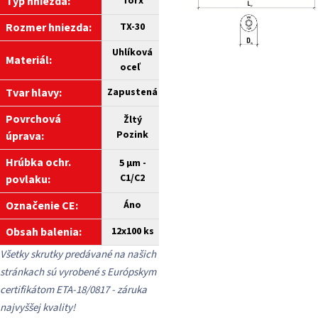
Typ hniezda:
Torx
Rozmer hniezda:
TX-30
Uhlíková
Materiál:
oceľ
Tvar hlavy:
Zapustená
Povrchová
Žltý
Pozink
úprava:
Hrúbka ochr.
5 µm -
C1/C2
povlaku:
Označenie CE:
Áno
Obsah balenia:
12x100 ks
Všetky skrutky predávané na našich
stránkach sú vyrobené s Európskym
certifikátom ETA-18/0817 - záruka
najvyššej kvality!