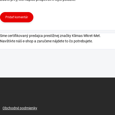
Pridať komentár
Sme certifikovaný predajca prestížnej značky Klimas Wkret-Met.
Navštívte náš e-shop a zaručene nájdete to čo potrebujete.
Z
á
p
ä
t
i
Obchodné podmienky
e