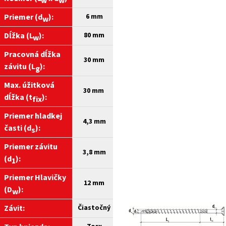
w
w
Priemer (d
):
6 mm
w
Dĺžka (L
):
80
mm
w
Pracovná dĺžka
30 mm
závitu (L
):
g
Max. úžitková
30 mm
dĺžka (t
):
fix
Priemer hladkej
4,3 mm
časti (d
):
s
Priemer závitu
3,8 mm
(d
):
1
Priemer Hlavičky
12 mm
(D
):
w
Závit:
Čiastočný