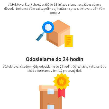
Všetok tovar ktorý chcete vrátiť do 14 dní zoberieme naspäť bez udania
dôvodu. Dokonca Vám zabezpečíme aj kuriéra na prevzatie tovaru až k Vám
domov!
Odosielame do 24 hodín
Všetok tovar skladom vždy odosielame do 24 hodín. Objednávky vykonané do
15:00 odosielame v ten istý pracovný deň.