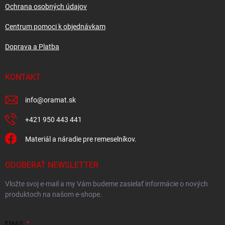
Ochrana osobných údajov
Centrum pomoci k objednávkam
Doprava a Platba
KONTAKT
info
@
oramat.sk
+421 950 443 441
Materiál a náradie pre remeselníkov.
ODOBERAŤ NEWSLETTER
Vložte svoj e-mail a my Vám budeme zasielať informácie o nových
produktoch na našom e-shope.
EMAIL