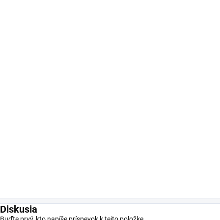
Diskusia
Buďte prvý, kto napíše príspevok k tejto položke.