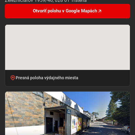
Železničiarov 1959/46, 028 01 Trstená
Otvoriť polohu v Google Mapách
Presná poloha výdajného miesta