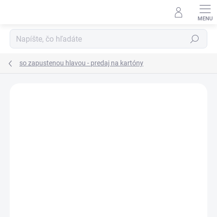
Prejsť
na
obsah
Hľadať
so zapustenou hlavou - predaj na kartóny