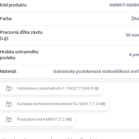
Kód produktu
:
KMWHT-60080
Farba
:
Žltá
Pracovná dĺžka závitu
50 mm
(Lg)
:
Hrúbka ochranného
8 μm
povlaku
:
Materiál
:
Galvanicky pozinkovaná nízkouhlíková oceľ
Vyhlásenie o parametroch č. 124SZ17 (248.8 kB)
Európske technické hodnotenie-ETA-180817 (1.8 MB)
Produktový list-KMWHT (7.2 MB)