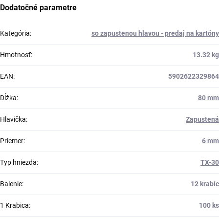
Dodatočné parametre
Kategória
:
so zapustenou hlavou - predaj na kartóny
Hmotnosť
:
13.32 kg
EAN
:
5902622329864
Dĺžka
:
80 mm
Hlavička
:
Zapustená
Priemer
:
6 mm
Typ hniezda
:
TX-30
Balenie
:
12 krabíc
1 Krabica
:
100 ks