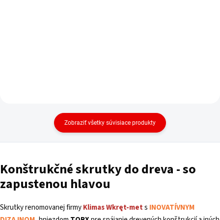
Do košíka
cena:
Do košíka
Zobraziť všetky súvisiace produkty
Konštrukčné skrutky do dreva - so
zapustenou hlavou
Skrutky renomovanej firmy
Klimas
Wkręt-met
s
INOVATÍVNYM
DIZAJNOM
,
hniezdom
TORX
pre spájanie drevených konštrukcií a iných