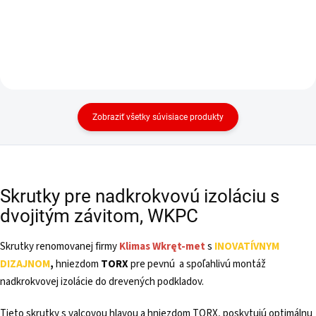
Zobraziť všetky súvisiace produkty
Skrutky pre nadkrokvovú izoláciu s
dvojitým závitom, WKPC
Skrutky renomovanej firmy
Klimas
Wkręt-met
s
INOVATÍVNYM
DIZAJNOM
,
hniezdom
TORX
pre pevnú a spoľahlivú montáž
nadkrokvovej izolácie do drevených podkladov.
Tieto skrutky s valcovou hlavou a hniezdom TORX, poskytujú optimálnu