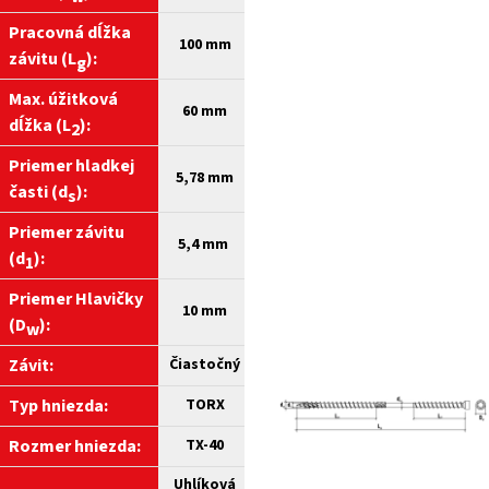
Pracovná dĺžka
100 mm
závitu (L
):
g
Max. úžitková
60 mm
dĺžka (L
):
2
Priemer hladkej
5,78 mm
časti (d
):
s
Priemer závitu
5,4 mm
(d
):
1
Priemer Hlavičky
10 mm
(D
):
w
Závit:
Čiastočný
Typ hniezda:
TORX
Rozmer hniezda:
TX-40
Uhlíková