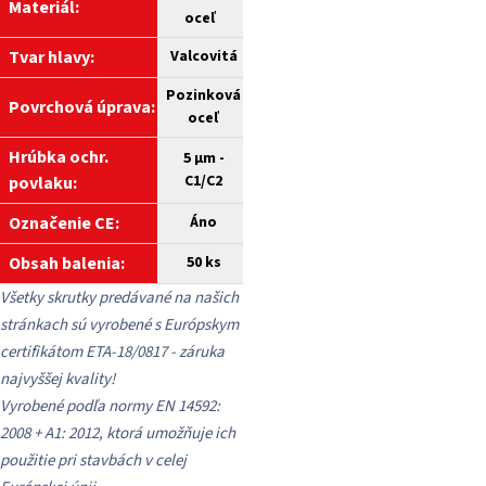
Materiál:
oceľ
Tvar hlavy:
Valcovitá
Pozinková
Povrchová úprava:
oceľ
Hrúbka ochr.
5 µm -
C1/C2
povlaku:
Označenie CE:
Áno
Obsah balenia:
50 ks
Všetky skrutky predávané na našich
stránkach sú vyrobené s Európskym
certifikátom ETA-18/0817 - záruka
najvyššej kvality!
Vyrobené podľa normy EN 14592:
2008 + A1: 2012, ktorá umožňuje ich
použitie pri stavbách v celej