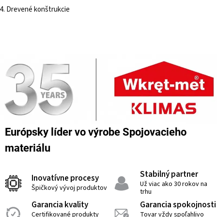
4. Drevené konštrukcie
Európsky líder vo výrobe Spojovacieho
materiálu
Stabilný partner
Inovatívne procesy
Už viac ako 30 rokov na
Špičkový vývoj produktov
trhu
Garancia kvality
Garancia spokojnosti
Certifikované produkty
Tovar vždy spoľahlivo