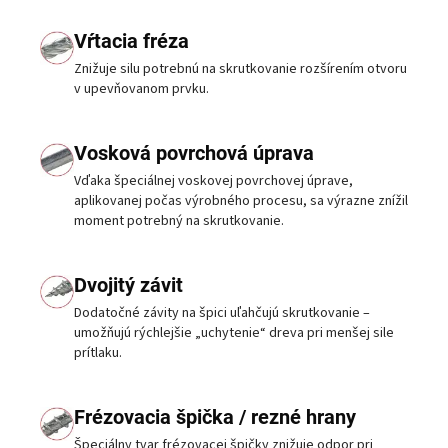
Vŕtacia fréza
Znižuje silu potrebnú na skrutkovanie rozšírením otvoru
v upevňovanom prvku.
Vosková povrchová úprava
Vďaka špeciálnej voskovej povrchovej úprave,
aplikovanej počas výrobného procesu, sa výrazne znížil
moment potrebný na skrutkovanie.
Dvojitý závit
Dodatočné závity na špici uľahčujú skrutkovanie –
umožňujú rýchlejšie „uchytenie“ dreva pri menšej sile
prítlaku.
Frézovacia špička / rezné hrany
Špeciálny tvar frézovacej špičky znižuje odpor pri