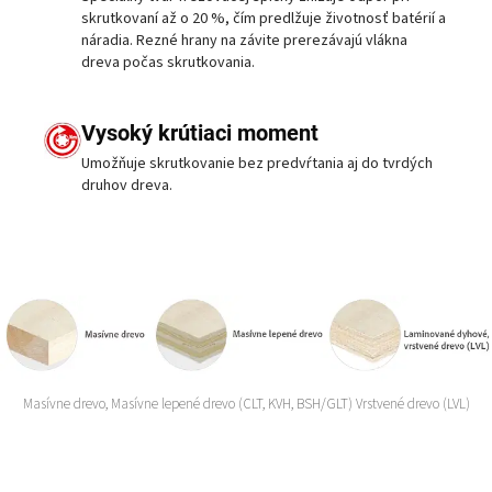
skrutkovaní až o 20 %, čím predlžuje životnosť batérií a
náradia. Rezné hrany na závite prerezávajú vlákna
dreva počas skrutkovania.
Vysoký krútiaci moment
Umožňuje skrutkovanie bez predvŕtania aj do tvrdých
druhov dreva.
Masívne drevo, Masívne lepené drevo (CLT, KVH, BSH/GLT) Vrstvené drevo (LVL)