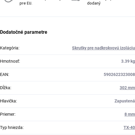
pre EU.
dodaný
Dodatočné parametre
Kategória
:
Skrutky pre nadkrokvovú izoláciu
Hmotnosť
:
3.39 kg
EAN
:
5902622323008
Dĺžka
:
302 mm
Hlavička
:
Zapustená
Priemer
:
8 mm
Typ hniezda
:
TX-40