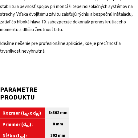
stabilitu a pevnosť spojov pri montáži tepelnoizolačných systémov na
strechy. Vďaka dvojitému závitu zaisťujú rýchlu a bezpečnú inštaláciu,
zatiaľ čo hlboká hlava TX zabezpečuje dokonalý prenos krútiaceho
momentu a dlhšiu životnosť bitu.
Ideálne riešenie pre profesionálne aplikácie, kde je precíznosť a
trvanlivosť nevyhnutná.
PARAMETRE
PRODUKTU
Rozmer (L
x d
)
8x302 mm
w
w
Priemer (d
):
8
mm
w
Dĺžka (L
):
302
mm
w