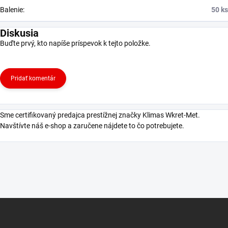
Balenie
:
50 ks
Diskusia
Buďte prvý, kto napíše príspevok k tejto položke.
Pridať komentár
Sme certifikovaný predajca prestížnej značky Klimas Wkret-Met.
Navštívte náš e-shop a zaručene nájdete to čo potrebujete.
Z
á
p