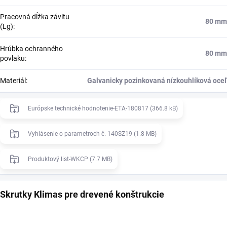
Pracovná dĺžka závitu
80 mm
(Lg)
:
Hrúbka ochranného
80 mm
povlaku
:
Materiál
:
Galvanicky pozinkovaná nízkouhlíková oceľ
Európske technické hodnotenie-ETA-180817 (366.8 kB)
Vyhlásenie o parametroch č. 140SZ19 (1.8 MB)
Produktový list-WKCP (7.7 MB)
Skrutky Klimas pre drevené konštrukcie