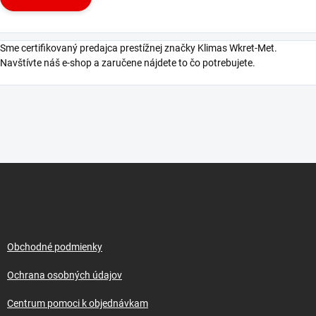
Sme certifikovaný predajca prestížnej značky Klimas Wkret-Met.
Navštívte náš e-shop a zaručene nájdete to čo potrebujete.
Z
á
p
ä
t
i
Obchodné podmienky
e
Ochrana osobných údajov
Centrum pomoci k objednávkam