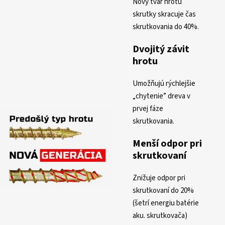
Nový tvar hrotu
skrutky skracuje čas
skrutkovania do 40%.
Dvojitý závit
hrotu
Umožňujú rýchlejšie
„chytenie” dreva v
prvej fáze
skrutkovania.
Menší odpor pri
skrutkovaní
Znižuje odpor pri
skrutkovaní do 20%
(šetrí energiu batérie
aku. skrutkovača)