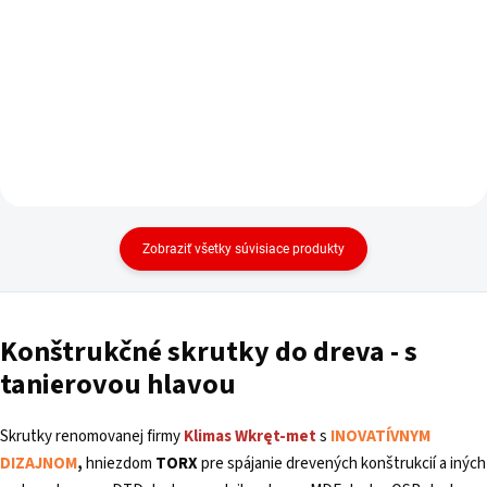
Do košíka
Zobraziť všetky súvisiace produkty
Konštrukčné skrutky do dreva - s
tanierovou hlavou
Skrutky renomovanej firmy
Klimas
Wkręt-met
s
INOVATÍVNYM
DIZAJNOM
,
hniezdom
TORX
pre spájanie drevených konštrukcií a iných