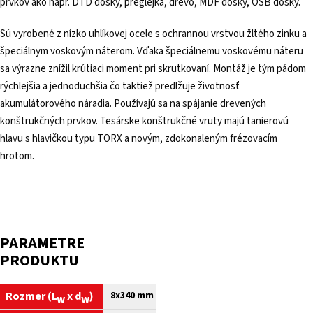
prvkov ako napr. DTD dosky, preglejka, drevo, MDF dosky, OSB dosky.
Sú vyrobené z nízko uhlíkovej ocele s ochrannou vrstvou žltého zinku a
špeciálnym voskovým náterom. Vďaka špeciálnemu voskovému náteru
sa výrazne znížil krútiaci moment pri skrutkovaní. Montáž je tým pádom
rýchlejšia a jednoduchšia čo taktiež predlžuje životnosť
akumulátorového náradia. Používajú sa na spájanie drevených
konštrukčných prvkov. Tesárske konštrukčné vruty majú tanierovú
hlavu s hlavičkou typu TORX a novým, zdokonaleným frézovacím
hrotom.
PARAMETRE
PRODUKTU
Rozmer (
L
x
d
)
8x340 mm
w
w