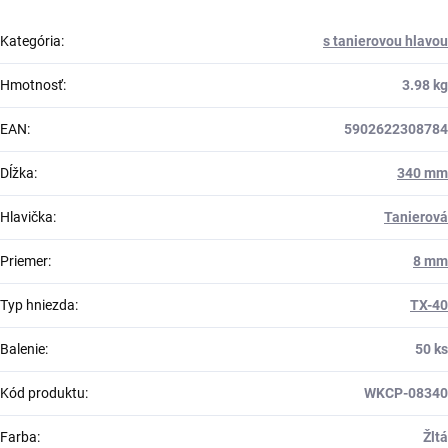
Kategória
:
s tanierovou hlavou
Hmotnosť
:
3.98 kg
EAN
:
5902622308784
Dĺžka
:
340 mm
Hlavička
:
Tanierová
Priemer
:
8 mm
Typ hniezda
:
TX-40
Balenie
:
50 ks
Kód produktu
:
WKCP-08340
Farba
:
Žltá