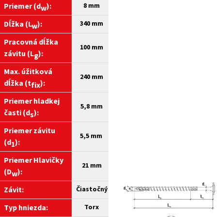
Priemer (d
):
8
mm
w
Dĺžka (L
):
340
mm
w
Pracovná dĺžka
100 mm
závitu (L
):
g
Max. úžitková
240 mm
dĺžka (t
):
fix
Priemer hladkej
5,8 mm
časti (d
):
s
Priemer závitu
5,5 mm
(d
):
1
Priemer Hlavičky
21 mm
(D
):
w
Závit:
Čiastočný
Typ hniezda:
Torx