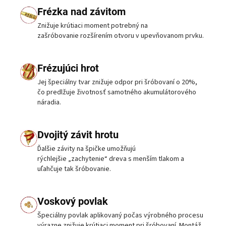
Frézka nad závitom
Znižuje krútiaci moment potrebný na
zašróbovanie rozšírením otvoru v upevňovanom prvku.
Frézujúci hrot
Jej špeciálny tvar znižuje odpor pri šróbovaní o 20%,
čo predlžuje životnosť samotného akumulátorového
náradia.
Dvojitý závit hrotu
Ďalšie závity na špičke umožňujú
rýchlejšie „zachytenie“ dreva s menším tlakom a
uľahčuje tak šróbovanie.
Voskový povlak
Špeciálny povlak aplikovaný počas výrobného procesu
výrazne znižuje krútiaci moment pri šróbovaní. Montáž