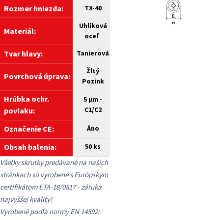
Rozmer hniezda:
TX-40
Uhlíková
Materiál:
oceľ
Tvar hlavy:
Tanierová
Žltý
Povrchová úprava:
Pozink
Hrúbka ochr.
5 µm -
C1/C2
povlaku:
Označenie CE:
Áno
Obsah balenia:
50 ks
Všetky skrutky predávané na našich
stránkach sú vyrobené s Európskym
certifikátom ETA-18/0817 - záruka
najvyššej kvality!
Vyrobené podľa normy EN 14592: