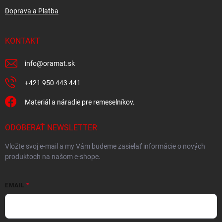
Doprava a Platba
KONTAKT
info
@
oramat.sk
+421 950 443 441
Materiál a náradie pre remeselníkov.
ODOBERAŤ NEWSLETTER
Vložte svoj e-mail a my Vám budeme zasielať informácie o nových
produktoch na našom e-shope.
EMAIL