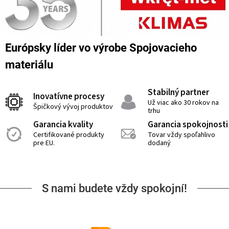
Európsky líder vo výrobe Spojovacieho
materiálu
Stabilný partner
Inovatívne procesy
Už viac ako 30 rokov na
Špičkový vývoj produktov
trhu
Garancia kvality
Garancia spokojnosti
Certifikované produkty
Tovar vždy spoľahlivo
pre EU.
dodaný
S nami budete vždy spokojní!