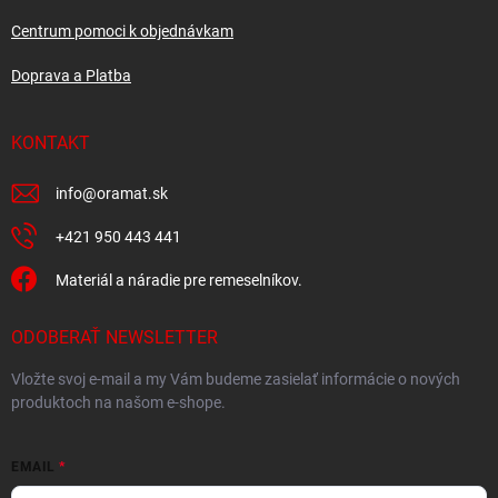
Centrum pomoci k objednávkam
Doprava a Platba
KONTAKT
info
@
oramat.sk
+421 950 443 441
Materiál a náradie pre remeselníkov.
ODOBERAŤ NEWSLETTER
Vložte svoj e-mail a my Vám budeme zasielať informácie o nových
produktoch na našom e-shope.
EMAIL