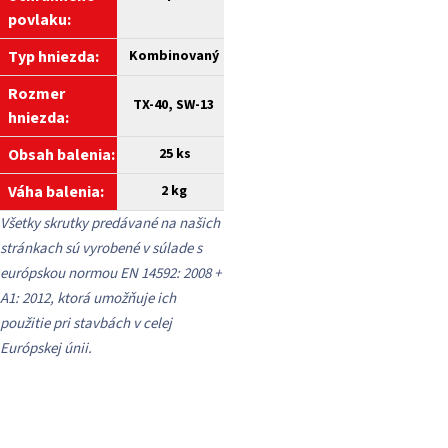
povlaku:
Typ hniezda:
Kombinovaný
Rozmer
TX-40, SW-13
hniezda:
Obsah balenia:
25 ks
Váha balenia:
2 kg
Všetky skrutky predávané na našich
stránkach sú vyrobené v súlade s
európskou normou EN 14592: 2008 +
A1: 2012, ktorá umožňuje ich
použitie pri stavbách v celej
Európskej únii.