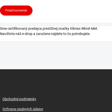
Pridať komentár
Sme certifikovaný predajca prestížnej značky Klimas Wkret-Met.
Navštívte náš e-shop a zaručene nájdete to čo potrebujete.
Z
á
p
ä
t
i
Obchodné podmienky
e
Ochrana osobných údajov