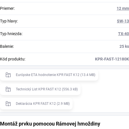
Priemer
:
12 mm
Typ hlavy
:
SW-13
Typ hniezda
:
TX-40
Balenie
:
25 ks
Kód produktu
:
KPR-FAST-12180K
Európske ETA hodnotenie KPR FAST K12 (13.4 MB)
Technický List KPR FAST K12 (556.3 kB)
Deklarácia KPR FAST K12 (2.9 MB)
Montáž prvku pomocou Rámovej hmoždiny