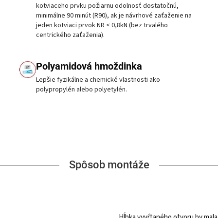
kotviaceho prvku požiarnu odolnosť dostatočnú,
minimálne 90 minút (R90), ak je návrhové zaťaženie na
jeden kotviaci prvok NR < 0,8kN (bez trvalého
centrického zaťaženia).
Polyamidová hmoždinka
Lepšie fyzikálne a chemické vlastnosti ako
polypropylén alebo polyetylén.
Spôsob montáže
Hĺbka vyvŕtaného otvoru by mala