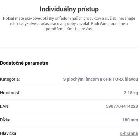
Individuálny prístup
Pokiaľ máte akékoľvek otázky ohľadom našich produktov a služieb, neváhajte
nám kedykoľvek počas pracovnej doby zavolať. Radi Vám poradíme a
pomôžeme. Sme tu pre Vás!
Dodatočné parametre
Kategória
:
S plochým límcom a 6HR TORX hlavou
Hmotnosť
:
2.18 kg
EAN
:
5907704414223
Dĺžka
:
180 mm
Hlavička
:
6-hranná