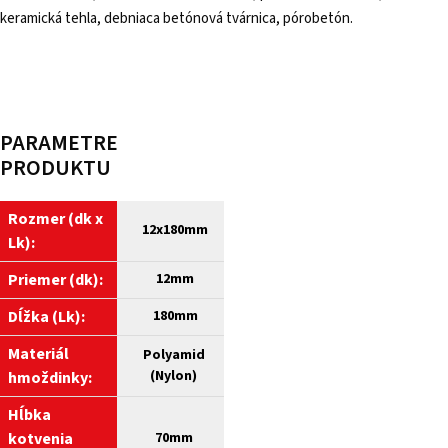
keramická tehla, debniaca betónová tvárnica, pórobetón.
PARAMETRE
PRODUKTU
Rozmer (dk x
12
x180mm
Lk):
Priemer (dk):
12mm
Dĺžka (Lk):
180mm
Materiál
Polyamid
(Nylon)
hmoždinky:
Hĺbka
kotvenia
70mm