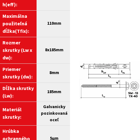
h(eff):
Maximálna
použiteľná
110mm
dĺžka(Tfix):
Rozmer
skrutky (Lw x
8
x185mm
dw):
Priemer
8
mm
skrutky (dw):
Dĺžka skrutky
1
8
5
mm
(Lw):
Galvanicky
Materiál
pozinkovaná
skrutky:
oceľ
Hrúbka
ochranného
5
µm