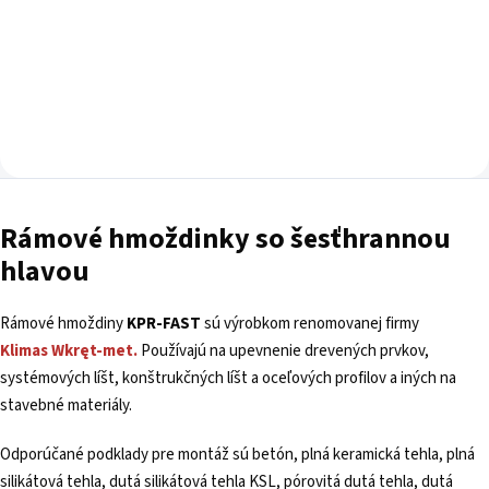
Rámové hmoždinky so šesťhrannou
hlavou
Rámové hmoždiny
KPR-FAST
sú výrobkom renomovanej firmy
Klimas
Wkręt-met.
Používajú na upevnenie drevených prvkov,
systémových líšt, konštrukčných líšt a oceľových profilov a iných na
stavebné materiály.
Odporúčané podklady pre montáž sú betón, plná keramická tehla, plná
silikátová tehla, dutá silikátová tehla KSL, pórovitá dutá tehla, dutá