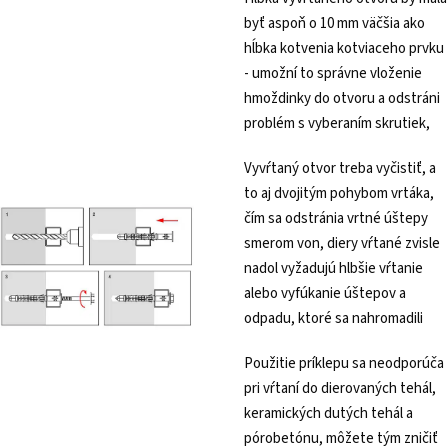
byť aspoň o 10 mm väčšia ako
hĺbka kotvenia kotviaceho prvku
- umožní to správne vloženie
hmoždinky do otvoru a odstráni
problém s vyberaním skrutiek,
Vyvŕtaný otvor treba vyčistiť, a
to aj dvojitým pohybom vrtáka,
čím sa odstránia vrtné úštepy
smerom von, diery vŕtané zvisle
nadol vyžadujú hlbšie vŕtanie
alebo vyfúkanie úštepov a
odpadu, ktoré sa nahromadili
Použitie príklepu sa neodporúča
pri vŕtaní do dierovaných tehál,
keramických dutých tehál a
pórobetónu, môžete tým zničiť