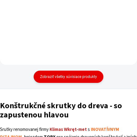
cena:
Do košíka
Zobraziť všetky súvisiace produkty
Konštrukčné skrutky do dreva - so
zapustenou hlavou
Srutky renomovanej firmy
Klimas
Wkręt-met
s
INOVATÍVNYM