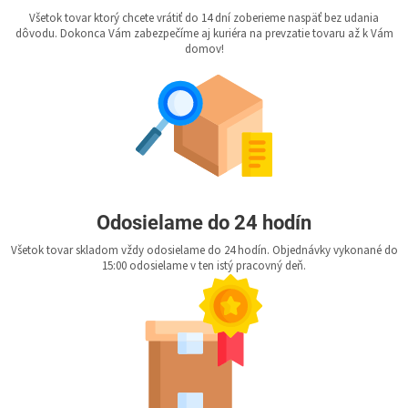
Všetok tovar ktorý chcete vrátiť do 14 dní zoberieme naspäť bez udania
dôvodu. Dokonca Vám zabezpečíme aj kuriéra na prevzatie tovaru až k Vám
domov!
Odosielame do 24 hodín
Všetok tovar skladom vždy odosielame do 24 hodín. Objednávky vykonané do
15:00 odosielame v ten istý pracovný deň.