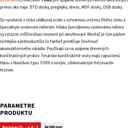
DIZAJNOM
,
hniezdom
TORX
pre spájanie drevených konštrukcií a iných
prvkov ako napr. DTD dosky, preglejka, drevo, MDF dosky, OSB dosky.
Sú vyrobené z nízko uhlíkovej ocele s ochrannou vrstvou žltého zinku a
špeciálnym voskovým náterom. Vďaka špeciálnemu voskovému náteru
sa výrazne znížil krútiaci moment pri skrutkovaní. Montáž je tým pádom
rýchlejšia a jednoduchšia čo taktiež predlžuje životnosť
akumulátorového náradia. Používajú sa na spájanie drevených
konštrukčných prvkov. Tesárske konštrukčné vruty majú zapustenú
hlavu s hlavičkou typu TORX a novým, zdokonaleným frézovacím
hrotom.
PARAMETRE
PRODUKTU
Rozmer (
L
x
d
)
8x200 mm