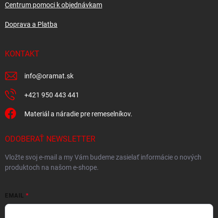
Centrum pomoci k objednávkam
Doprava a Platba
KONTAKT
info
@
oramat.sk
+421 950 443 441
Materiál a náradie pre remeselníkov.
ODOBERAŤ NEWSLETTER
Vložte svoj e-mail a my Vám budeme zasielať informácie o nových
produktoch na našom e-shope.
EMAIL