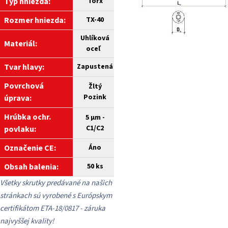
Typ hniezda:
Torx
Rozmer hniezda:
TX-40
Uhlíková
Materiál:
oceľ
Tvar hlavy:
Zapustená
Povrchová
Žltý
Pozink
úprava:
Hrúbka ochr.
5 µm -
C1/C2
povlaku:
Označenie CE:
Áno
Obsah balenia:
50 ks
Všetky skrutky predávané na našich
stránkach sú vyrobené s Európskym
certifikátom ETA-18/0817 - záruka
najvyššej kvality!