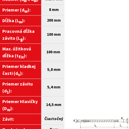
w
w
Priemer (d
):
8 mm
w
Dĺžka (L
):
200
mm
w
Pracovná dĺžka
100 mm
závitu (L
):
g
Max. úžitková
100 mm
dĺžka (t
):
fix
Priemer hladkej
5,8 mm
časti (d
):
s
Priemer závitu
5,4 mm
(d
):
1
Priemer Hlavičky
14,5 mm
(D
):
w
Závit:
Čiastočný