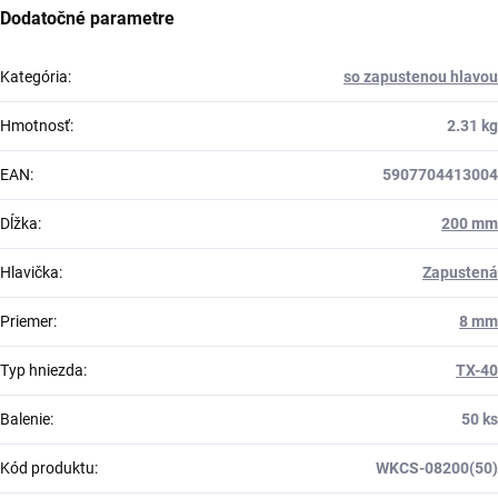
Dodatočné parametre
Kategória
:
so zapustenou hlavou
Hmotnosť
:
2.31 kg
EAN
:
5907704413004
Dĺžka
:
200 mm
Hlavička
:
Zapustená
Priemer
:
8 mm
Typ hniezda
:
TX-40
Balenie
:
50 ks
Kód produktu
:
WKCS-08200(50)