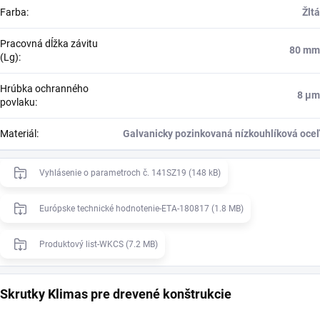
Farba
:
Žltá
Pracovná dĺžka závitu
80 mm
(Lg)
:
Hrúbka ochranného
8 μm
povlaku
:
Materiál
:
Galvanicky pozinkovaná nízkouhlíková oceľ
Vyhlásenie o parametroch č. 141SZ19 (148 kB)
Európske technické hodnotenie-ETA-180817 (1.8 MB)
Produktový list-WKCS (7.2 MB)
Skrutky Klimas pre drevené konštrukcie