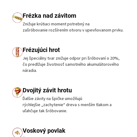
Frézka nad závitom
Znižuje krútiaci moment potrebný na
zašróbovanie rozšírením otvoru v upevňovanom prvku.
Frézujúci hrot
Jej špeciálny tvar znižuje odpor pri šróbovaní o 20%,
čo predlžuje životnosť samotného akumulátorového
náradia.
Dvojitý závit hrotu
Ďalšie závity na špičke umožňujú
rýchlejšie „zachytenie“ dreva s menším tlakom a
uľahčuje tak šróbovanie.
Voskový povlak