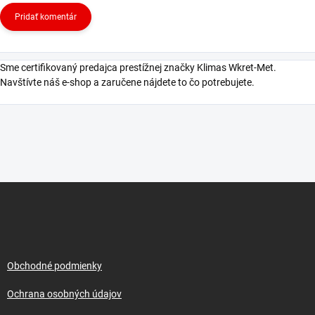
Pridať komentár
Sme certifikovaný predajca prestížnej značky Klimas Wkret-Met.
Navštívte náš e-shop a zaručene nájdete to čo potrebujete.
Z
á
p
ä
t
i
Obchodné podmienky
e
Ochrana osobných údajov