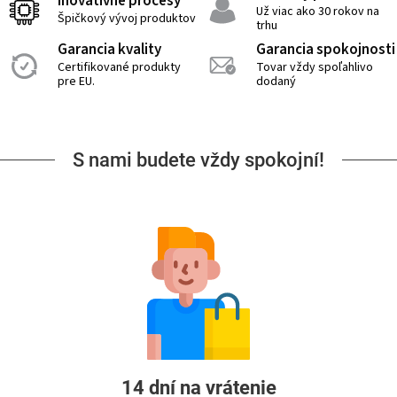
Inovatívne procesy
Už viac ako 30 rokov na
Špičkový vývoj produktov
trhu
Garancia kvality
Garancia spokojnosti
Certifikované produkty
Tovar vždy spoľahlivo
pre EU.
dodaný
S nami budete vždy spokojní!
14 dní na vrátenie