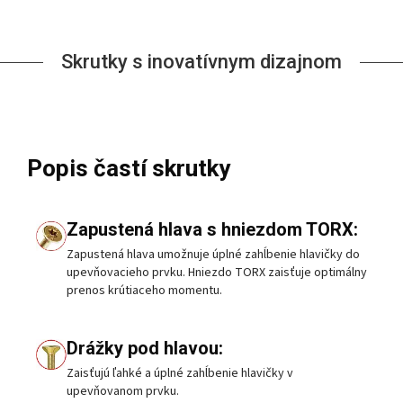
Skrutky s inovatívnym dizajnom
Popis častí skrutky
Zapustená hlava s hniezdom TORX:
Zapustená hlava umožnuje úplné zahĺbenie hlavičky do
upevňovacieho prvku. Hniezdo TORX zaisťuje optimálny
prenos krútiaceho momentu.
Drážky pod hlavou:
Zaisťujú ľahké a úplné zahĺbenie hlavičky v
upevňovanom prvku.