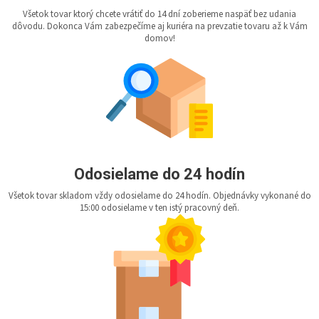
Všetok tovar ktorý chcete vrátiť do 14 dní zoberieme naspäť bez udania
dôvodu. Dokonca Vám zabezpečíme aj kuriéra na prevzatie tovaru až k Vám
domov!
Odosielame do 24 hodín
Všetok tovar skladom vždy odosielame do 24 hodín. Objednávky vykonané do
15:00 odosielame v ten istý pracovný deň.