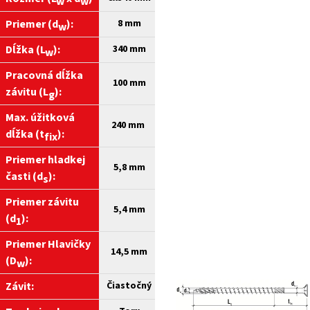
w
w
Priemer (d
):
8 mm
w
Dĺžka (L
):
340
mm
w
Pracovná dĺžka
100 mm
závitu (L
):
g
Max. úžitková
240 mm
dĺžka (t
):
fix
Priemer hladkej
5,8 mm
časti (d
):
s
Priemer závitu
5,4 mm
(d
):
1
Priemer Hlavičky
14,5 mm
(D
):
w
Závit:
Čiastočný