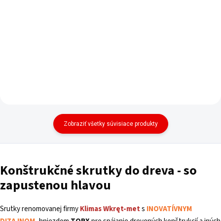
cena:
Do košíka
Zobraziť všetky súvisiace produkty
Konštrukčné skrutky do dreva - so
zapustenou hlavou
Srutky renomovanej firmy
Klimas
Wkręt-met
s
INOVATÍVNYM