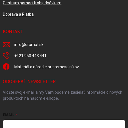
Centrum pomoci k objednávkam
Doprava a Platba
KONTAKT
info
@
oramat.sk
+421 950 443 441
Materiál a náradie pre remeselníkov.
ODOBERAŤ NEWSLETTER
Vložte svoj e-mail a my Vám budeme zasielať informácie o nových
produktoch na našom e-shope.
EMAIL