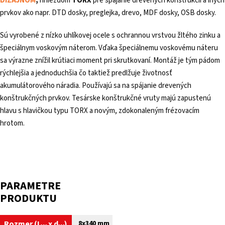
DIZAJNOM
,
hniezdom
TORX
pre spájanie drevených konštrukcií a iných
prvkov ako napr. DTD dosky, preglejka, drevo, MDF dosky, OSB dosky.
Sú vyrobené z nízko uhlíkovej ocele s ochrannou vrstvou žltého zinku a
špeciálnym voskovým náterom. Vďaka špeciálnemu voskovému náteru
sa výrazne znížil krútiaci moment pri skrutkovaní. Montáž je tým pádom
rýchlejšia a jednoduchšia čo taktiež predlžuje životnosť
akumulátorového náradia. Používajú sa na spájanie drevených
konštrukčných prvkov. Tesárske konštrukčné vruty majú zapustenú
hlavu s hlavičkou typu TORX a novým, zdokonaleným frézovacím
hrotom.
PARAMETRE
PRODUKTU
Rozmer (
L
x
d
)
8x340 mm