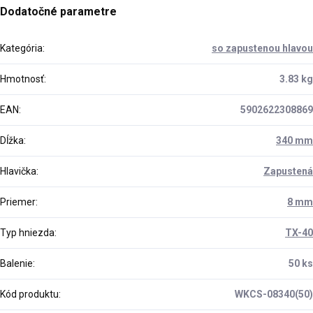
Dodatočné parametre
Kategória
:
so zapustenou hlavou
Hmotnosť
:
3.83 kg
EAN
:
5902622308869
Dĺžka
:
340 mm
Hlavička
:
Zapustená
Priemer
:
8 mm
Typ hniezda
:
TX-40
Balenie
:
50 ks
Kód produktu
:
WKCS-08340(50)