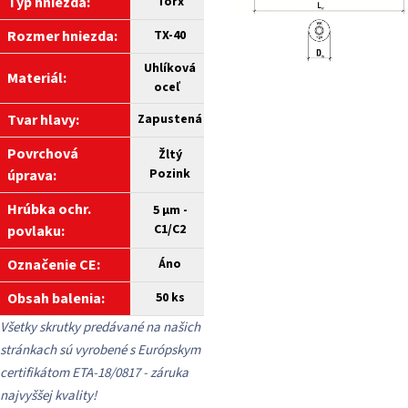
Typ hniezda:
Torx
Rozmer hniezda:
TX-40
Uhlíková
Materiál:
oceľ
Tvar hlavy:
Zapustená
Povrchová
Žltý
Pozink
úprava:
Hrúbka ochr.
5 µm -
C1/C2
povlaku:
Označenie CE:
Áno
Obsah balenia:
50 ks
Všetky skrutky predávané na našich
stránkach sú vyrobené s Európskym
certifikátom ETA-18/0817 - záruka
najvyššej kvality!