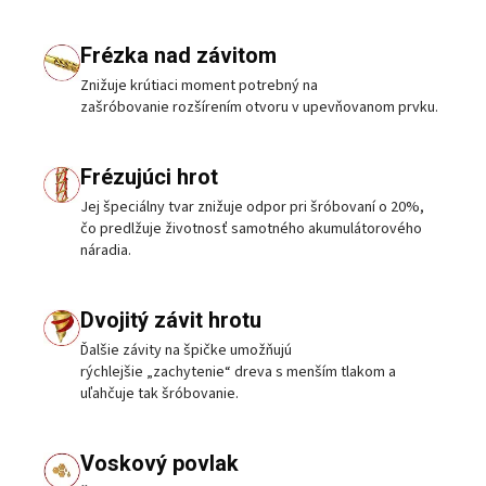
Frézka nad závitom
Znižuje krútiaci moment potrebný na
zašróbovanie rozšírením otvoru v upevňovanom prvku.
Frézujúci hrot
Jej špeciálny tvar znižuje odpor pri šróbovaní o 20%,
čo predlžuje životnosť samotného akumulátorového
náradia.
Dvojitý závit hrotu
Ďalšie závity na špičke umožňujú
rýchlejšie „zachytenie“ dreva s menším tlakom a
uľahčuje tak šróbovanie.
Voskový povlak