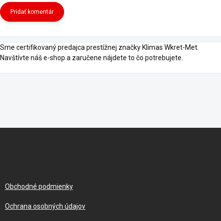
Pridať komentár
Sme certifikovaný predajca prestížnej značky Klimas Wkret-Met.
Navštívte náš e-shop a zaručene nájdete to čo potrebujete.
Z
á
p
ä
t
i
Obchodné podmienky
e
Ochrana osobných údajov