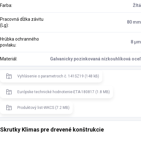
Farba
:
Žltá
Pracovná dĺžka závitu
80 mm
(Lg)
:
Hrúbka ochranného
8 μm
povlaku
:
Materiál
:
Galvanicky pozinkovaná nízkouhlíková oceľ
Vyhlásenie o parametroch č. 141SZ19 (148 kB)
Európske technické hodnotenie-ETA-180817 (1.8 MB)
Produktový list-WKCS (7.2 MB)
Skrutky Klimas pre drevené konštrukcie