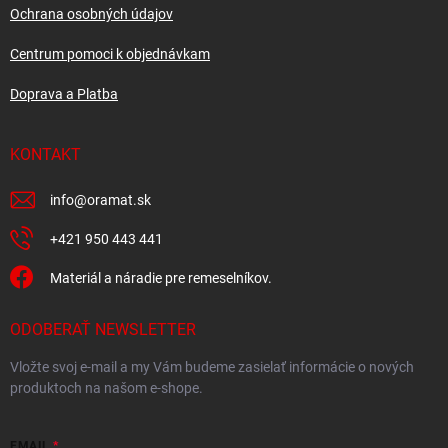
Ochrana osobných údajov
Centrum pomoci k objednávkam
Doprava a Platba
KONTAKT
info
@
oramat.sk
+421 950 443 441
Materiál a náradie pre remeselníkov.
ODOBERAŤ NEWSLETTER
Vložte svoj e-mail a my Vám budeme zasielať informácie o nových
produktoch na našom e-shope.
EMAIL