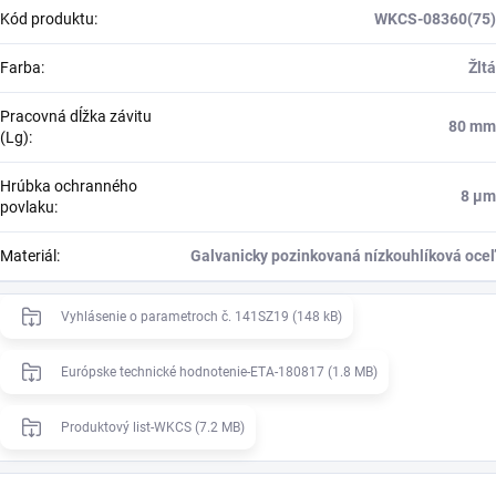
Kód produktu
:
WKCS-08360(75)
Farba
:
Žltá
Pracovná dĺžka závitu
80 mm
(Lg)
:
Hrúbka ochranného
8 μm
povlaku
:
Materiál
:
Galvanicky pozinkovaná nízkouhlíková oceľ
Vyhlásenie o parametroch č. 141SZ19 (148 kB)
Európske technické hodnotenie-ETA-180817 (1.8 MB)
Produktový list-WKCS (7.2 MB)