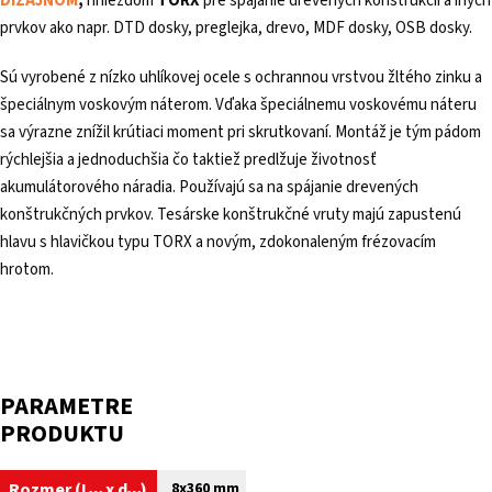
DIZAJNOM
,
hniezdom
TORX
pre spájanie drevených konštrukcií a iných
prvkov ako napr. DTD dosky, preglejka, drevo, MDF dosky, OSB dosky.
Sú vyrobené z nízko uhlíkovej ocele s ochrannou vrstvou žltého zinku a
špeciálnym voskovým náterom. Vďaka špeciálnemu voskovému náteru
sa výrazne znížil krútiaci moment pri skrutkovaní. Montáž je tým pádom
rýchlejšia a jednoduchšia čo taktiež predlžuje životnosť
akumulátorového náradia. Používajú sa na spájanie drevených
konštrukčných prvkov. Tesárske konštrukčné vruty majú zapustenú
hlavu s hlavičkou typu TORX a novým, zdokonaleným frézovacím
hrotom.
PARAMETRE
PRODUKTU
Rozmer (
L
x
d
)
8x360 mm