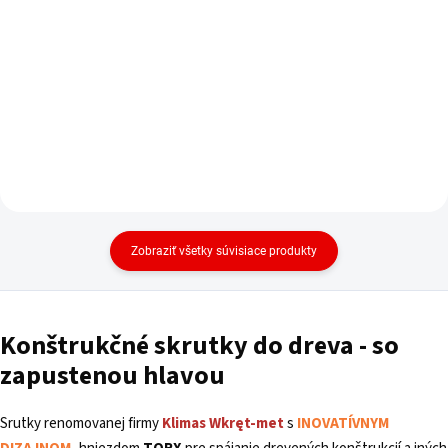
cena:
Do košíka
Zobraziť všetky súvisiace produkty
Konštrukčné skrutky do dreva - so
zapustenou hlavou
Srutky renomovanej firmy
Klimas
Wkręt-met
s
INOVATÍVNYM