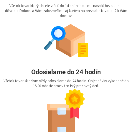
Všetok tovar ktorý chcete vrátiť do 14 dní zoberieme naspäť bez udania
dôvodu. Dokonca Vám zabezpečíme aj kuriéra na prevzatie tovaru až k Vám
domov!
Odosielame do 24 hodín
Všetok tovar skladom vždy odosielame do 24 hodín. Objednávky vykonané do
15:00 odosielame v ten istý pracovný deň.