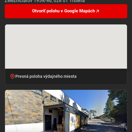
Železničiarov 1959/46, 028 01 Trstená
Otvoriť polohu v Google Mapách
Presná poloha výdajného miesta