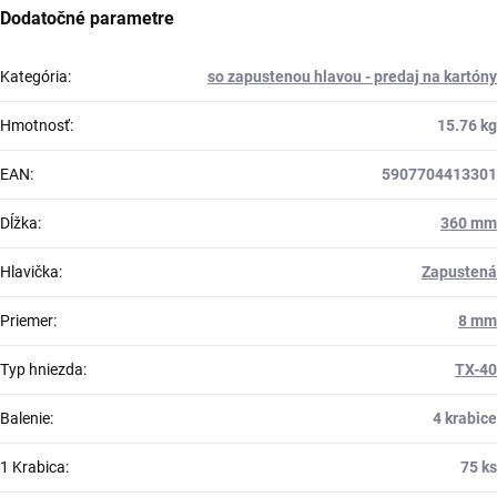
Dodatočné parametre
Kategória
:
so zapustenou hlavou - predaj na kartóny
Hmotnosť
:
15.76 kg
EAN
:
5907704413301
Dĺžka
:
360 mm
Hlavička
:
Zapustená
Priemer
:
8 mm
Typ hniezda
:
TX-40
Balenie
:
4 krabice
1 Krabica
:
75 ks