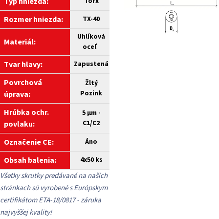
Typ hniezda:
Torx
Rozmer hniezda:
TX-40
Uhlíková
Materiál:
oceľ
Tvar hlavy:
Zapustená
Povrchová
Žltý
Pozink
úprava:
Hrúbka ochr.
5 µm -
C1/C2
povlaku:
Označenie CE:
Áno
Obsah balenia:
4x
50 ks
Všetky skrutky predávané na našich
stránkach sú vyrobené s Európskym
certifikátom ETA-18/0817 - záruka
najvyššej kvality!