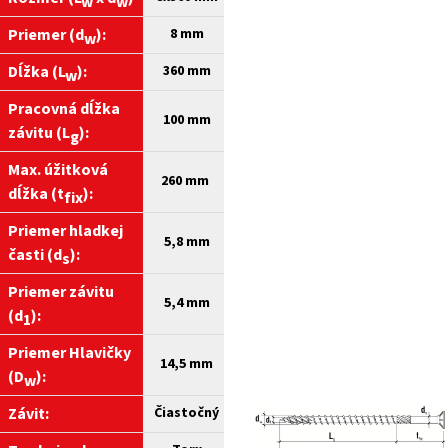
w
w
Priemer (d
):
8 mm
w
Dĺžka (L
):
360
mm
w
Pracovná dĺžka
100 mm
závitu (L
):
g
Max. úžitková
260 mm
dĺžka (t
):
fix
Priemer hladkej
5,8 mm
časti (d
):
s
Priemer závitu
5,4 mm
(d
):
1
Priemer Hlavičky
14,5 mm
(D
):
w
Závit:
Čiastočný