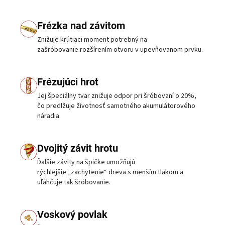
Frézka nad závitom
Znižuje krútiaci moment potrebný na
zašróbovanie rozšírením otvoru v upevňovanom prvku.
Frézujúci hrot
Jej špeciálny tvar znižuje odpor pri šróbovaní o 20%,
čo predlžuje životnosť samotného akumulátorového
náradia.
Dvojitý závit hrotu
Ďalšie závity na špičke umožňujú
rýchlejšie „zachytenie“ dreva s menším tlakom a
uľahčuje tak šróbovanie.
Voskový povlak