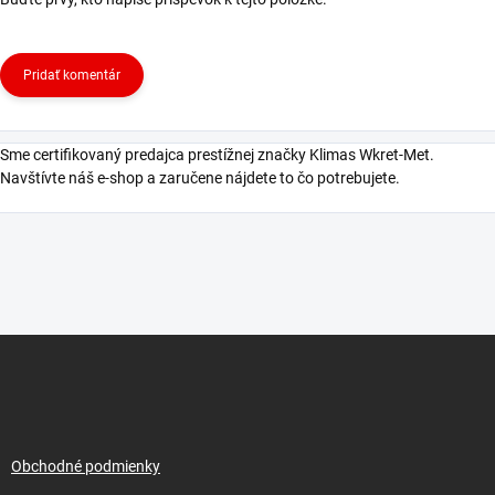
Pridať komentár
Sme certifikovaný predajca prestížnej značky Klimas Wkret-Met.
Navštívte náš e-shop a zaručene nájdete to čo potrebujete.
Z
á
p
ä
t
i
Obchodné podmienky
e