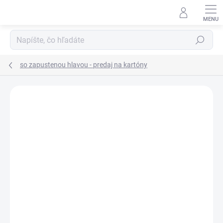
Prejsť
na
obsah
Hľadať
so zapustenou hlavou - predaj na kartóny