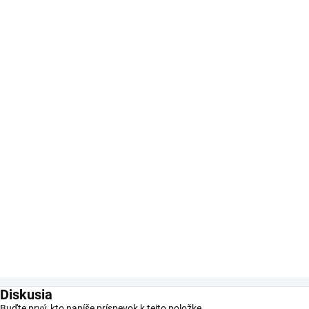
Diskusia
Buďte prvý, kto napíše príspevok k tejto položke.