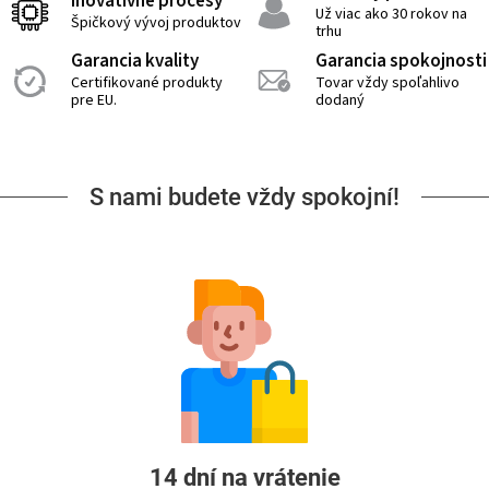
Inovatívne procesy
Už viac ako 30 rokov na
Špičkový vývoj produktov
trhu
Garancia kvality
Garancia spokojnosti
Certifikované produkty
Tovar vždy spoľahlivo
pre EU.
dodaný
S nami budete vždy spokojní!
14 dní na vrátenie