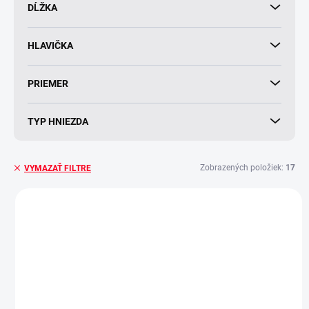
v
DĹŽKA
HLAVIČKA
PRIEMER
TYP HNIEZDA
Zobrazených položiek:
17
VYMAZAŤ FILTRE
V
ý
p
i
s
p
r
o
SKLADOM
SKLADOM