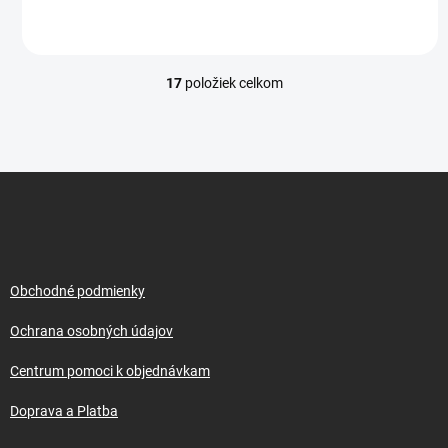
17
položiek celkom
O
v
l
á
d
Z
a
á
c
p
i
e
ä
p
t
r
i
Obchodné podmienky
v
e
k
Ochrana osobných údajov
y
v
Centrum pomoci k objednávkam
ý
p
Doprava a Platba
i
s