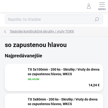
Prejsť
na
obsah
Hľadať
Tesárske konštrukčné skrutky / vruty TORX
so zapustenou hlavou
Najpredávanejšie
TX 5x100mm - 200 ks - Skrutky / Vruty do dreva
so zapustenou hlavou, WKCS
SKLADOM
14,24 €
TX 5x80mm - 200 ks - Skrutky / Vruty do dreva
so zapustenou hlavou, WKCS