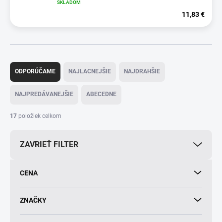
SKLADOM
11,83 €
R
a
ODPORÚČAME
NAJLACNEJŠIE
NAJDRAHŠIE
d
e
NAJPREDÁVANEJŠIE
ABECEDNE
n
i
17
položiek celkom
e
p
ZAVRIEŤ FILTER
r
o
d
CENA
u
k
t
ZNAČKY
o